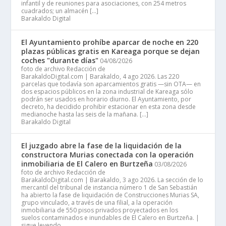
infantil y de reuniones para asociaciones, con 254 metros
cuadrados; un almacén […]
Barakaldo Digital
El Ayuntamiento prohíbe aparcar de noche en 220
plazas públicas gratis en Kareaga porque se dejan
coches "durante días"
04/08/2026
foto de archivo Redacción de
BarakaldoDigital.com | Barakaldo, 4 ago 2026. Las 220
parcelas que todavía son aparcamientos gratis —sin OTA— en
dos espacios públicos en la zona industrial de Kareaga sólo
podrán ser usados en horario diurno. El Ayuntamiento, por
decreto, ha decidido prohibir estacionar en esta zona desde
medianoche hasta las seis de la mañana. […]
Barakaldo Digital
El juzgado abre la fase de la liquidación de la
constructora Murias conectada con la operación
inmobiliaria de El Calero en Burtzeña
03/08/2026
foto de archivo Redacción de
BarakaldoDigital.com | Barakaldo, 3 ago 2026. La sección de lo
mercantil del tribunal de instancia número 1 de San Sebastián
ha abierto la fase de liquidación de Construcciones Murias SA,
grupo vinculado, a través de una filial, a la operación
inmobiliaria de 550 pisos privados proyectados en los
suelos contaminados e inundables de El Calero en Burtzeña. |
sigue leyendo