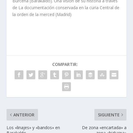
Burceña (Barakaldo). Una visión de su historia a través
de La documentación conservada en la curia Central de
la orden de la merced (Madrid)
COMPARTIR:
ANTERIOR
SIGUIENTE
Los «linajes» y «bandos» en
De zona «encartada» a
Barakaldo
zona «bizkaina»