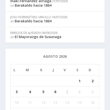
Iñaki Fernández arriaga
27/07/2026
Barakaldo hacia 1864
on
JOSU HORMAETXEA URKULLU
18/07/2026
Barakaldo hacia 1864
on
ENRIQUE DE qUESADA
06/06/2026
El Mayorazgo de Susunaga
on
AGOSTO 2026
L
M
X
J
V
S
D
1
2
3
4
5
6
7
8
9
10
11
12
13
14
15
16