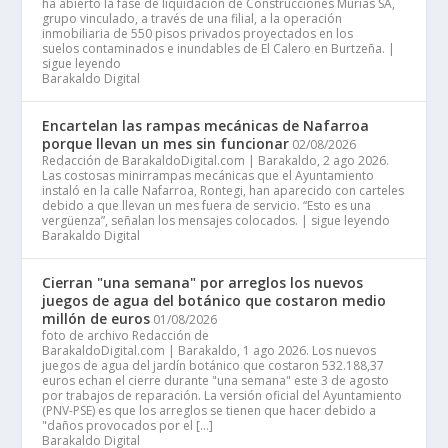
ha abierto la fase de liquidación de Construcciones Murias SA,
grupo vinculado, a través de una filial, a la operación
inmobiliaria de 550 pisos privados proyectados en los
suelos contaminados e inundables de El Calero en Burtzeña. |
sigue leyendo
Barakaldo Digital
Encartelan las rampas mecánicas de Nafarroa
porque llevan un mes sin funcionar
02/08/2026
Redacción de BarakaldoDigital.com | Barakaldo, 2 ago 2026.
Las costosas minirrampas mecánicas que el Ayuntamiento
instaló en la calle Nafarroa, Rontegi, han aparecido con carteles
debido a que llevan un mes fuera de servicio. “Esto es una
vergüenza”, señalan los mensajes colocados. | sigue leyendo
Barakaldo Digital
Cierran "una semana" por arreglos los nuevos
juegos de agua del botánico que costaron medio
millón de euros
01/08/2026
foto de archivo Redacción de
BarakaldoDigital.com | Barakaldo, 1 ago 2026. Los nuevos
juegos de agua del jardín botánico que costaron 532.188,37
euros echan el cierre durante "una semana" este 3 de agosto
por trabajos de reparación. La versión oficial del Ayuntamiento
(PNV-PSE) es que los arreglos se tienen que hacer debido a
"daños provocados por el […]
Barakaldo Digital