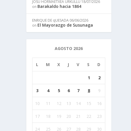
JOSU HORMAETXEA URKULLU
18/07/2026
Barakaldo hacia 1864
on
ENRIQUE DE qUESADA
06/06/2026
El Mayorazgo de Susunaga
on
AGOSTO 2026
L
M
X
J
V
S
D
1
2
3
4
5
6
7
8
9
10
11
12
13
14
15
16
17
18
19
20
21
22
23
24
25
26
27
28
29
30