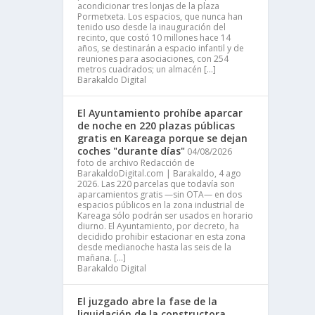
acondicionar tres lonjas de la plaza
Pormetxeta. Los espacios, que nunca han
tenido uso desde la inauguración del
recinto, que costó 10 millones hace 14
años, se destinarán a espacio infantil y de
reuniones para asociaciones, con 254
metros cuadrados; un almacén […]
Barakaldo Digital
El Ayuntamiento prohíbe aparcar
de noche en 220 plazas públicas
gratis en Kareaga porque se dejan
coches "durante días"
04/08/2026
foto de archivo Redacción de
BarakaldoDigital.com | Barakaldo, 4 ago
2026. Las 220 parcelas que todavía son
aparcamientos gratis —sin OTA— en dos
espacios públicos en la zona industrial de
Kareaga sólo podrán ser usados en horario
diurno. El Ayuntamiento, por decreto, ha
decidido prohibir estacionar en esta zona
desde medianoche hasta las seis de la
mañana. […]
Barakaldo Digital
El juzgado abre la fase de la
liquidación de la constructora