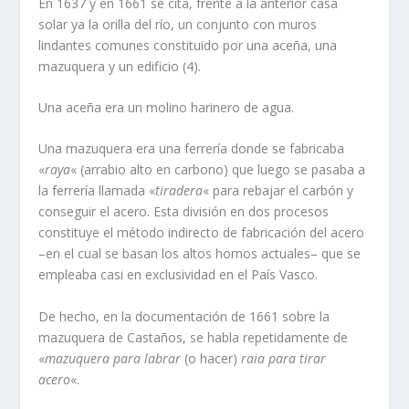
En 1637 y en 1661 se cita, frente a la anterior casa
solar ya la orilla del rí­o, un conjunto con muros
lindantes comunes constituido por una aceña, una
mazuquera y un edificio (4).
Una aceña era un molino harinero de agua.
Una mazuquera era una ferrerí­a donde se fabricaba
«
raya
« (arrabio alto en carbono) que luego se pasaba a
la ferrerí­a llamada «
tiradera
« para rebajar el carbón y
conseguir el acero. Esta división en dos procesos
constituye el método indirecto de fabricación del acero
–en el cual se basan los altos hornos actuales– que se
empleaba casi en exclusividad en el Paí­s Vasco.
De hecho, en la documentación de 1661 sobre la
mazuquera de Castaños, se habla repetidamente de
«
mazuquera para labrar
(o hacer)
raia para tirar
acero
«.