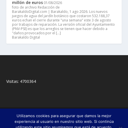
millón de euros
01/08/2026
foto de archivo Redacción de
BarakaldoDigital.com | Barakaldo, 1 ago 2026. Los nuevos
juegos de agua del jardín botánico que costaron 532.188,37
euros echan el cierre durante "una semana" este 3 de agosto
por trabajos de reparación. La versión oficial del Ayuntamiento
(PNV-PSE) es que los arreglos se tienen que hacer debido a
"daños provocados por el […]
Barakaldo Digital
Visitas:
4700364
© 2018,
&
Francisco Javier Fernández Chento
Mitxel
Utilizamos cookies para asegurar que damos la mejor
|
Olabuénaga
Zona privada
experiencia al usuario en nuestro sitio web. Si continúa
utilizando este sitio asumiremos que está de acuerdo.
Esta web es una iniciativa privada de sus autores y no está relacionada con