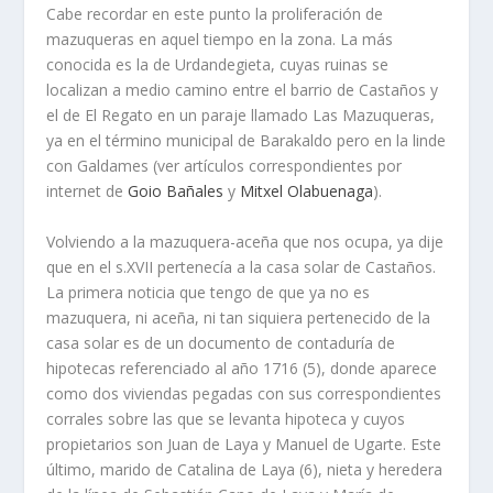
Cabe recordar en este punto la proliferación de
mazuqueras en aquel tiempo en la zona. La más
conocida es la de Urdandegieta, cuyas ruinas se
localizan a medio camino entre el barrio de Castaños y
el de El Regato en un paraje llamado Las Mazuqueras,
ya en el término municipal de Barakaldo pero en la linde
con Galdames (ver artí­culos correspondientes por
internet de
Goio Bañales
y
Mitxel Olabuenaga
).
Volviendo a la mazuquera-aceña que nos ocupa, ya dije
que en el s.XVII pertenecí­a a la casa solar de Castaños.
La primera noticia que tengo de que ya no es
mazuquera, ni aceña, ni tan siquiera pertenecido de la
casa solar es de un documento de contadurí­a de
hipotecas referenciado al año 1716 (5), donde aparece
como dos viviendas pegadas con sus correspondientes
corrales sobre las que se levanta hipoteca y cuyos
propietarios son Juan de Laya y Manuel de Ugarte. Este
último, marido de Catalina de Laya (6), nieta y heredera