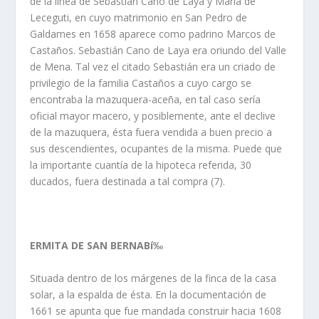
de la lí­nea de Sebastián Cano de Laya y Marí­a de
Leceguti, en cuyo matrimonio en San Pedro de
Galdames en 1658 aparece como padrino Marcos de
Castaños. Sebastián Cano de Laya era oriundo del Valle
de Mena. Tal vez el citado Sebastián era un criado de
privilegio de la familia Castaños a cuyo cargo se
encontraba la mazuquera-aceña, en tal caso serí­a
oficial mayor macero, y posiblemente, ante el declive
de la mazuquera, ésta fuera vendida a buen precio a
sus descendientes, ocupantes de la misma. Puede que
la importante cuantí­a de la hipoteca referida, 30
ducados, fuera destinada a tal compra (7).
ERMITA DE SAN BERNABí‰
Situada dentro de los márgenes de la finca de la casa
solar, a la espalda de ésta. En la documentación de
1661 se apunta que fue mandada construir hacia 1608