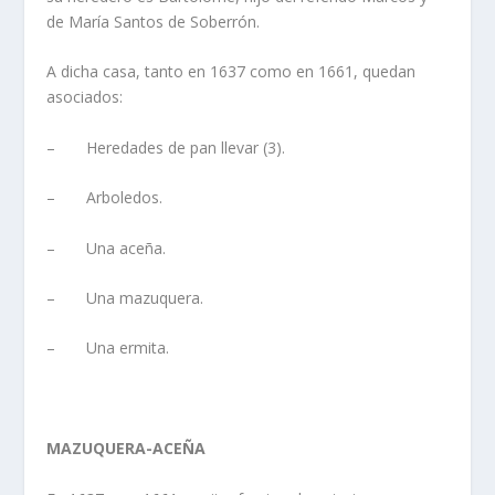
de Marí­a Santos de Soberrón.
A dicha casa, tanto en 1637 como en 1661, quedan
asociados:
– Heredades de pan llevar (3).
– Arboledos.
– Una aceña.
– Una mazuquera.
– Una ermita.
MAZUQUERA-ACEÑA