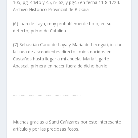
105, pg. 44vto y 45, nº 62; y pg45 en fecha 11-8-1724.
Archivo Histórico Provincial de Bizkaia.
(6) Juan de Laya, muy probablemente tí­o o, en su
defecto, primo de Catalina.
(7) Sebastián Cano de Laya y Marí­a de Leceguti, inician
la lí­nea de ascendientes directos mí­os nacidos en
Castaños hasta llegar a mi abuela, Marí­a Ugarte
Abascal, primera en nacer fuera de dicho barrio.
……………………………………………………..
Muchas gracias a Santi Cañizares por este interesante
artí­culo y por las preciosas fotos.