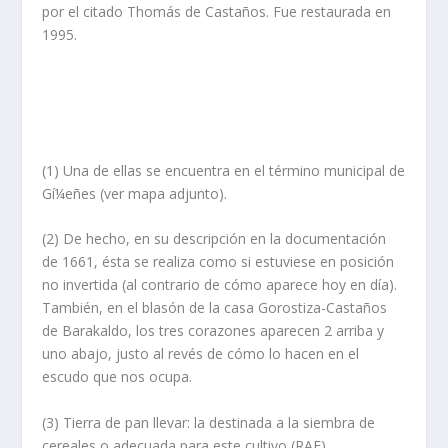
por el citado Thomás de Castaños. Fue restaurada en
1995.
(1) Una de ellas se encuentra en el término municipal de
Gí¼eñes (ver mapa adjunto).
(2) De hecho, en su descripción en la documentación
de 1661, ésta se realiza como si estuviese en posición
no invertida (al contrario de cómo aparece hoy en dí­a).
También, en el blasón de la casa Gorostiza-Castaños
de Barakaldo, los tres corazones aparecen 2 arriba y
uno abajo, justo al revés de cómo lo hacen en el
escudo que nos ocupa.
(3) Tierra de pan llevar: la destinada a la siembra de
cereales o adecuada para este cultivo (RAE).