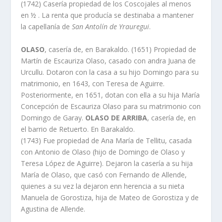
(1742) Caserí­a propiedad de los Coscojales al menos
en ½ . La renta que producí­a se destinaba a mantener
la capellaní­a de
San Antolí­n de Yrauregui
.
OLASO
, caserí­a de, en Barakaldo. (1651) Propiedad de
Martí­n de Escauriza Olaso, casado con andra Juana de
Urcullu. Dotaron con la casa a su hijo Domingo para su
matrimonio, en 1643, con Teresa de Aguirre.
Posteriormente, en 1651, dotan con ella a su hija Marí­a
Concepción de Escauriza Olaso para su matrimonio con
Domingo de Garay.
OLASO DE ARRIBA
, caserí­a de, en
el barrio de Retuerto. En Barakaldo.
(1743) Fue propiedad de Ana Marí­a de Tellitu, casada
con Antonio de Olaso (hijo de Domingo de Olaso y
Teresa López de Aguirre). Dejaron la caserí­a a su hija
Marí­a de Olaso, que casó con Fernando de Allende,
quienes a su vez la dejaron enn herencia a su nieta
Manuela de Gorostiza, hija de Mateo de Gorostiza y de
Agustina de Allende.