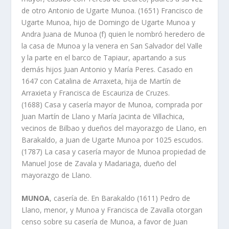
de otro Antonio de Ugarte Munoa. (1651) Francisco de
Ugarte Munoa, hijo de Domingo de Ugarte Munoa y
Andra Juana de Munoa (f) quien le nombró heredero de
la casa de Munoa y la venera en San Salvador del Valle
y la parte en el barco de Tapiaur, apartando a sus
demás hijos Juan Antonio y Marí­a Peres. Casado en
1647 con Catalina de Arraxeta, hija de Martí­n de
Arraxieta y Francisca de Escauriza de Cruzes.
(1688) Casa y caserí­a mayor de Munoa, comprada por
Juan Martí­n de Llano y Marí­a Jacinta de Villachica,
vecinos de Bilbao y dueños del mayorazgo de Llano, en
Barakaldo, a Juan de Ugarte Munoa por 1025 escudos.
(1787) La casa y caserí­a mayor de Munoa propiedad de
Manuel Jose de Zavala y Madariaga, dueño del
mayorazgo de Llano.
MUNOA
, caserí­a de. En Barakaldo (1611) Pedro de
Llano, menor, y Munoa y Francisca de Zavalla otorgan
censo sobre su caserí­a de Munoa, a favor de Juan