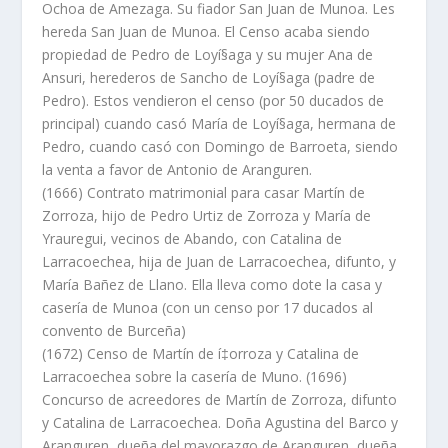
Ochoa de Amezaga. Su fiador San Juan de Munoa. Les
hereda San Juan de Munoa. El Censo acaba siendo
propiedad de Pedro de Loyí§aga y su mujer Ana de
Ansuri, herederos de Sancho de Loyí§aga (padre de
Pedro). Estos vendieron el censo (por 50 ducados de
principal) cuando casó Marí­a de Loyí§aga, hermana de
Pedro, cuando casó con Domingo de Barroeta, siendo
la venta a favor de Antonio de Aranguren.
(1666) Contrato matrimonial para casar Martí­n de
Zorroza, hijo de Pedro Urtiz de Zorroza y Marí­a de
Yrauregui, vecinos de Abando, con Catalina de
Larracoechea, hija de Juan de Larracoechea, difunto, y
Marí­a Bañez de Llano. Ella lleva como dote la casa y
caserí­a de Munoa (con un censo por 17 ducados al
convento de Burceña)
(1672) Censo de Martí­n de í‡orroza y Catalina de
Larracoechea sobre la caserí­a de Muno. (1696)
Concurso de acreedores de Martí­n de Zorroza, difunto
y Catalina de Larracoechea. Doña Agustina del Barco y
Aranguren, dueña del mayorazgo de Aranguren, dueña