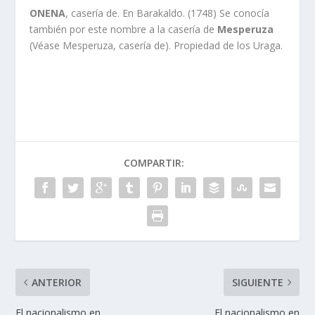
ONENA
, caserí­a de. En Barakaldo. (1748) Se conocí­a
también por este nombre a la caserí­a de
Mesperuza
(Véase Mesperuza, caserí­a de). Propiedad de los Uraga.
COMPARTIR:
ANTERIOR
SIGUIENTE
El nacionalismo en
El nacionalismo en