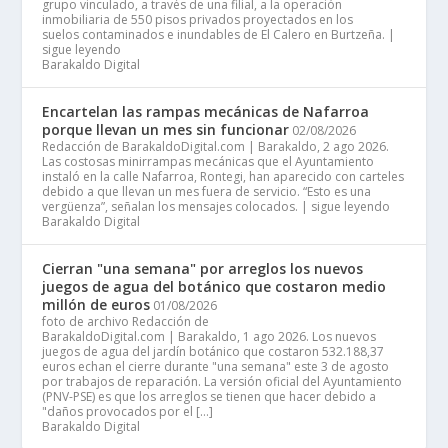
grupo vinculado, a través de una filial, a la operación
inmobiliaria de 550 pisos privados proyectados en los
suelos contaminados e inundables de El Calero en Burtzeña. |
sigue leyendo
Barakaldo Digital
Encartelan las rampas mecánicas de Nafarroa
porque llevan un mes sin funcionar
02/08/2026
Redacción de BarakaldoDigital.com | Barakaldo, 2 ago 2026.
Las costosas minirrampas mecánicas que el Ayuntamiento
instaló en la calle Nafarroa, Rontegi, han aparecido con carteles
debido a que llevan un mes fuera de servicio. “Esto es una
vergüenza”, señalan los mensajes colocados. | sigue leyendo
Barakaldo Digital
Cierran "una semana" por arreglos los nuevos
juegos de agua del botánico que costaron medio
millón de euros
01/08/2026
foto de archivo Redacción de
BarakaldoDigital.com | Barakaldo, 1 ago 2026. Los nuevos
juegos de agua del jardín botánico que costaron 532.188,37
euros echan el cierre durante "una semana" este 3 de agosto
por trabajos de reparación. La versión oficial del Ayuntamiento
(PNV-PSE) es que los arreglos se tienen que hacer debido a
"daños provocados por el […]
Barakaldo Digital