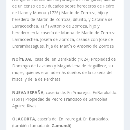
de un censo de 50 ducados sobre herederos de Pedro
de Llano y Munoa. (1726) Martí­n de Zorroza, hijo y
heredero de Martí­n de Zorroza, difunto, y Catalina de
Larracoechea. (s.f.) Antonio de Zorroza, hijo y
heredero en la caserí­a de Munoa de Martí­n de Zorroza
Larracoechea. Josefa de Zorroza, casada con Jose de
Entrambasaguas, hija de Martí­n o Antonio de Zorroza.
NOí‡EDAL
, casa de, en Barakaldo (1624) Propiedad de
Domingo de Lazcano y Magadalena de Heguilleor, su
mujer, quienes eran además dueños de la caserí­a del
í‡iscal y de la de Percheta.
NUEVA ESPAÑA
, caserí­a de. En Yrauregui. EnBarakaldo.
(1691) Propiedad de Pedro Francisco de Sarricolea
Aguirre Rivas
OLAGORTA
, caserí­a de. En Irauregui. En Barakaldo.
(también llamada de
Zamundi
)