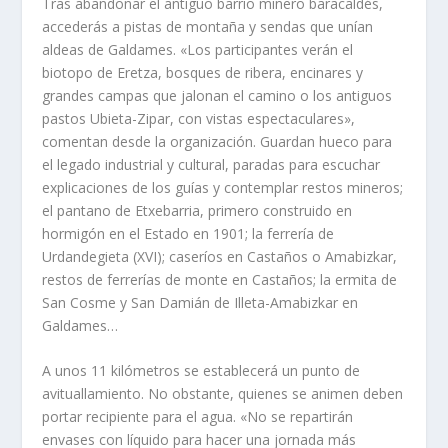
Tras abandonar el antiguo barrio minero baracaldés,
accederás a pistas de montaña y sendas que unían
aldeas de Galdames. «Los participantes verán el
biotopo de Eretza, bosques de ribera, encinares y
grandes campas que jalonan el camino o los antiguos
pastos Ubieta-Zipar, con vistas espectaculares»,
comentan desde la organización. Guardan hueco para
el legado industrial y cultural, paradas para escuchar
explicaciones de los guías y contemplar restos mineros;
el pantano de Etxebarria, primero construido en
hormigón en el Estado en 1901; la ferrería de
Urdandegieta (XVI); caseríos en Castaños o Amabizkar,
restos de ferrerías de monte en Castaños; la ermita de
San Cosme y San Damián de Illeta-Amabizkar en
Galdames…
A unos 11 kilómetros se establecerá un punto de
avituallamiento. No obstante, quienes se animen deben
portar recipiente para el agua. «No se repartirán
envases con líquido para hacer una jornada más