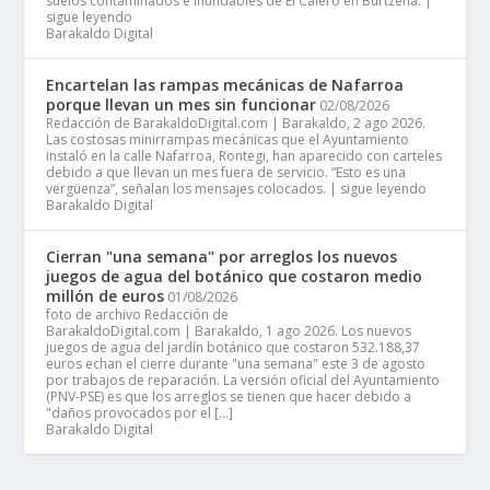
suelos contaminados e inundables de El Calero en Burtzeña. |
sigue leyendo
Barakaldo Digital
Encartelan las rampas mecánicas de Nafarroa
porque llevan un mes sin funcionar
02/08/2026
Redacción de BarakaldoDigital.com | Barakaldo, 2 ago 2026.
Las costosas minirrampas mecánicas que el Ayuntamiento
instaló en la calle Nafarroa, Rontegi, han aparecido con carteles
debido a que llevan un mes fuera de servicio. “Esto es una
vergüenza”, señalan los mensajes colocados. | sigue leyendo
Barakaldo Digital
Cierran "una semana" por arreglos los nuevos
juegos de agua del botánico que costaron medio
millón de euros
01/08/2026
foto de archivo Redacción de
BarakaldoDigital.com | Barakaldo, 1 ago 2026. Los nuevos
juegos de agua del jardín botánico que costaron 532.188,37
euros echan el cierre durante "una semana" este 3 de agosto
por trabajos de reparación. La versión oficial del Ayuntamiento
(PNV-PSE) es que los arreglos se tienen que hacer debido a
"daños provocados por el […]
Barakaldo Digital