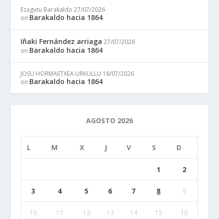
Ezagutu Barakaldo
27/07/2026
Barakaldo hacia 1864
on
Iñaki Fernández arriaga
27/07/2026
Barakaldo hacia 1864
on
JOSU HORMAETXEA URKULLU
18/07/2026
Barakaldo hacia 1864
on
AGOSTO 2026
L
M
X
J
V
S
D
1
2
3
4
5
6
7
8
9
10
11
12
13
14
15
16