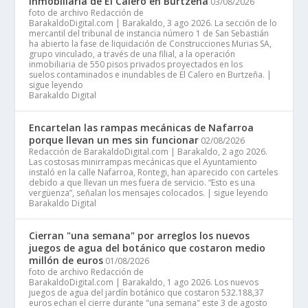
inmobiliaria de El Calero en Burtzeña
03/08/2026
foto de archivo Redacción de
BarakaldoDigital.com | Barakaldo, 3 ago 2026. La sección de lo
mercantil del tribunal de instancia número 1 de San Sebastián
ha abierto la fase de liquidación de Construcciones Murias SA,
grupo vinculado, a través de una filial, a la operación
inmobiliaria de 550 pisos privados proyectados en los
suelos contaminados e inundables de El Calero en Burtzeña. |
sigue leyendo
Barakaldo Digital
Encartelan las rampas mecánicas de Nafarroa
porque llevan un mes sin funcionar
02/08/2026
Redacción de BarakaldoDigital.com | Barakaldo, 2 ago 2026.
Las costosas minirrampas mecánicas que el Ayuntamiento
instaló en la calle Nafarroa, Rontegi, han aparecido con carteles
debido a que llevan un mes fuera de servicio. “Esto es una
vergüenza”, señalan los mensajes colocados. | sigue leyendo
Barakaldo Digital
Cierran "una semana" por arreglos los nuevos
juegos de agua del botánico que costaron medio
millón de euros
01/08/2026
foto de archivo Redacción de
BarakaldoDigital.com | Barakaldo, 1 ago 2026. Los nuevos
juegos de agua del jardín botánico que costaron 532.188,37
euros echan el cierre durante "una semana" este 3 de agosto