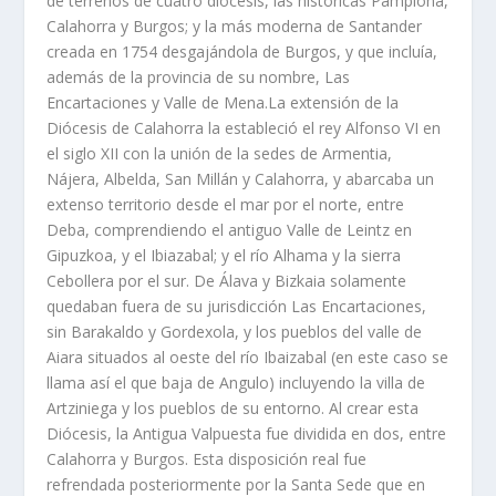
de terrenos de cuatro diócesis, las históricas Pamplona,
Calahorra y Burgos; y la más moderna de Santander
creada en 1754 desgajándola de Burgos, y que incluía,
además de la provincia de su nombre, Las
Encartaciones y Valle de Mena.La extensión de la
Diócesis de Calahorra la estableció el rey Alfonso VI en
el siglo XII con la unión de la sedes de Armentia,
Nájera, Albelda, San Millán y Calahorra, y abarcaba un
extenso territorio desde el mar por el norte, entre
Deba, comprendiendo el antiguo Valle de Leintz en
Gipuzkoa, y el Ibiazabal; y el río Alhama y la sierra
Cebollera por el sur. De Álava y Bizkaia solamente
quedaban fuera de su jurisdicción Las Encartaciones,
sin Barakaldo y Gordexola, y los pueblos del valle de
Aiara situados al oeste del río Ibaizabal (en este caso se
llama así el que baja de Angulo) incluyendo la villa de
Artziniega y los pueblos de su entorno. Al crear esta
Diócesis, la Antigua Valpuesta fue dividida en dos, entre
Calahorra y Burgos. Esta disposición real fue
refrendada posteriormente por la Santa Sede que en