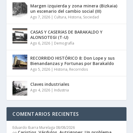
Margen izquierda y zona minera (Bizkaia)
un escenario del cambio social (III)
Ago 7, 2026
|
Cultura
,
Historia
,
Sociedad
CASAS Y CASERíAS DE BARAKALDO Y
ALONSOTEGI (T-U)
Ago 6, 2026
|
Demografía
RECORRIDO HISTÓRICO 8: Don Lope y sus
Bienandanzas y Fortunas por Barakaldo
Ago 5, 2026
|
Historia
,
Recorridos
Claves industriales
Ago 4, 2026
|
Industria
COMENTARIOS RECIENTES
Eduardo Ibarra Murelaga
08/08/2026
Caristios, Várdulos, Autrigones: Un problema
on