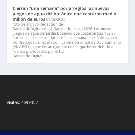
Cierran "una semana" por arreglos los nuevos
juegos de agua del botánico que costaron medio
millón de euros
01/08/2026
foto de archivo Redacción de
BarakaldoDigital.com | Barakaldo, 1 ago 2026. Los nuevos
juegos de agua del jardín botánico que costaron 532.188,37
euros echan el cierre durante "una semana" este 3 de agosto
por trabajos de reparación. La versión oficial del Ayuntamiento
(PNV-PSE) es que los arreglos se tienen que hacer debido a
"daños provocados por el […]
Barakaldo Digital
Visitas:
4699357