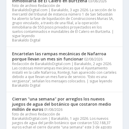
inmobiliaria de El Calero en Burtzeña
03/08/2026
foto de archivo Redacción de
BarakaldoDigital.com | Barakaldo, 3 ago 2026. La sección de lo
mercantil del tribunal de instancia número 1 de San Sebastián
ha abierto la fase de liquidación de Construcciones Murias SA,
grupo vinculado, a través de una filial, a la operación
inmobiliaria de 550 pisos privados proyectados en los
suelos contaminados e inundables de El Calero en Burtzeña. |
sigue leyendo
Barakaldo Digital
Encartelan las rampas mecánicas de Nafarroa
porque llevan un mes sin funcionar
02/08/2026
Redacción de BarakaldoDigital.com | Barakaldo, 2 ago 2026.
Las costosas minirrampas mecánicas que el Ayuntamiento
instaló en la calle Nafarroa, Rontegi, han aparecido con carteles
debido a que llevan un mes fuera de servicio. “Esto es una
vergüenza”, señalan los mensajes colocados. | sigue leyendo
Barakaldo Digital
Cierran "una semana" por arreglos los nuevos
juegos de agua del botánico que costaron medio
millón de euros
01/08/2026
foto de archivo Redacción de
BarakaldoDigital.com | Barakaldo, 1 ago 2026. Los nuevos
juegos de agua del jardín botánico que costaron 532.188,37
euros echan el cierre durante "una semana" este 3 de agosto