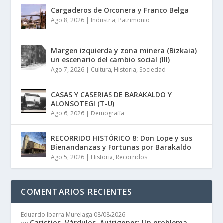
Cargaderos de Orconera y Franco Belga
Ago 8, 2026
|
Industria
,
Patrimonio
Margen izquierda y zona minera (Bizkaia)
un escenario del cambio social (III)
Ago 7, 2026
|
Cultura
,
Historia
,
Sociedad
CASAS Y CASERíAS DE BARAKALDO Y
ALONSOTEGI (T-U)
Ago 6, 2026
|
Demografía
RECORRIDO HISTÓRICO 8: Don Lope y sus
Bienandanzas y Fortunas por Barakaldo
Ago 5, 2026
|
Historia
,
Recorridos
COMENTARIOS RECIENTES
Eduardo Ibarra Murelaga
08/08/2026
Caristios, Várdulos, Autrigones: Un problema
on