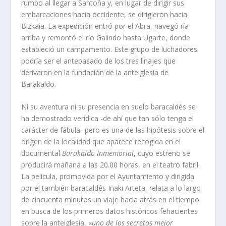
rumbo al llegar a Santoña y, en lugar de dirigir sus
embarcaciones hacia occidente, se dirigieron hacia
Bizkaia. La expedición entró por el Abra, navegó rí­a
arriba y remontó el rí­o Galindo hasta Ugarte, donde
estableció un campamento. Este grupo de luchadores
podrí­a ser el antepasado de los tres linajes que
derivaron en la fundación de la anteiglesia de
Barakaldo.
Ni su aventura ni su presencia en suelo baracaldés se
ha demostrado verí­dica -de ahí­ que tan sólo tenga el
carácter de fábula- pero es una de las hipótesis sobre el
origen de la localidad que aparece recogida en el
documental
Barakaldo Inmemorial
, cuyo estreno se
producirá mañana a las 20.00 horas, en el teatro fabril.
La pelí­cula, promovida por el Ayuntamiento y dirigida
por el también baracaldés Iñaki Arteta, relata a lo largo
de cincuenta minutos un viaje hacia atrás en el tiempo
en busca de los primeros datos históricos fehacientes
sobre la anteiglesia, «
uno de los secretos mejor