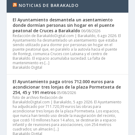
NOTICIAS DE BARAKALDO
El Ayuntamiento desmantela un asentamiento
donde dormían personas sin hogar en el puente
peatonal de Cruces a Barakaldo
06/08/2026
Redacción de BarakaldoDigital.com | Barakaldo, 6 ago 2026. El
Ayuntamiento ha desmantelado un asentamiento que estaba
siendo utilizado para dormir por personas sin hogar en el
puente peatonal que, en paralelo a la autovía hacia el puente
de Rontegi, comunica Cruces con Lutxana y el centro de
Barakaldo. El espacio acumulaba suciedad. La falta de
mantenimiento es […]
Barakaldo Digital
El Ayuntamiento paga otros 712.000 euros para
acondicionar tres lonjas de la plaza Pormetxeta de
254, 45 y 191 metros
05/08/2026
foto de archivo Redacción de
BarakaldoDigital.com | Barakaldo, 5 ago 2026. El Ayuntamiento
ha adjudicado por 711.720,39 euros las obras para
acondicionar tres lonjas de la plaza Pormetxeta. Los espacios,
que nunca han tenido uso desde la inauguración del recinto,
que costó 10 millones hace 14 años, se destinarán a espacio
infantil y de reuniones para asociaciones, con 254 metros
cuadrados; un almacén […]
Barakaldo Digital