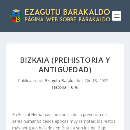
BIZKAIA (PREHISTORIA Y
ANTIGÜEDAD)
Publicado por
Ezagutu Barakaldo
|
Dic 18, 2025
|
Historia
|
0
En Euskal Herria hay constancia de la presencia de
seres humanos desde épocas muy remotas; los restos
más antiguos hallados en Bizkaia son los del Bajo