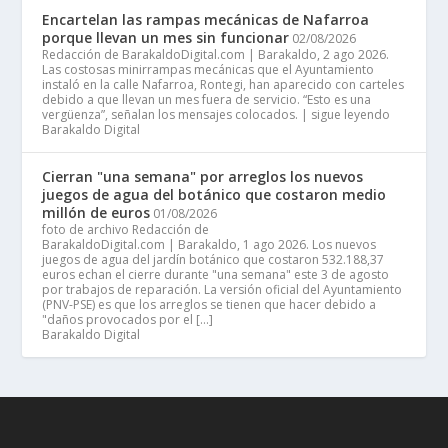
Encartelan las rampas mecánicas de Nafarroa
porque llevan un mes sin funcionar
02/08/2026
Redacción de BarakaldoDigital.com | Barakaldo, 2 ago 2026.
Las costosas minirrampas mecánicas que el Ayuntamiento
instaló en la calle Nafarroa, Rontegi, han aparecido con carteles
debido a que llevan un mes fuera de servicio. “Esto es una
vergüenza”, señalan los mensajes colocados. | sigue leyendo
Barakaldo Digital
Cierran "una semana" por arreglos los nuevos
juegos de agua del botánico que costaron medio
millón de euros
01/08/2026
foto de archivo Redacción de
BarakaldoDigital.com | Barakaldo, 1 ago 2026. Los nuevos
juegos de agua del jardín botánico que costaron 532.188,37
euros echan el cierre durante "una semana" este 3 de agosto
por trabajos de reparación. La versión oficial del Ayuntamiento
(PNV-PSE) es que los arreglos se tienen que hacer debido a
"daños provocados por el […]
Barakaldo Digital