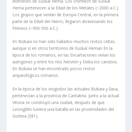
dólmenes de Euskal Herria. Los cromlech de Euskal
Herria pertenecen a la Edad de los Metales (~2000 a.C.).
Los grupos que vení­an de Europa Central, en la primera
parte de la Edad del Hierro, llegaron atravesando los
Pirineos (~900-500 a.C.).
En Bizkaia no han sido hallados muchos restos celtas,
aunque sí­ en otros territorios de Euskal Herrian En la
época de los romanos, en las Encartaciones viví­an los
autrigones y entre los rí­os Nervión y Deba los caristios.
En Bizkaia se han encontrado pocos restos
arqueológicos romanos.
En la época de los visigodos las actuales Bizkaia y ílava,
pertenecí­an a la provincia de Cantabria. Junto a la actual
Vitoria se construyó una ciudad, después de que
Leovigildo tuviera una batalla en las proximidades del
Gorbea (581).