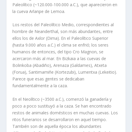
Paleolí­tico (~120.000-100.000 a.C.), que aparecieron en
la cueva Arlanpe de Lemoa.
Los restos del Paleolí­tico Medio, correspondientes al
hombre de Neanderthal, son más abundantes, entre
ellos los de Axlor (Dima). En el Paleolí­tico Superior
(hasta 9.000 años a.C.) el clima se enfrió; los seres
humanos de entonces, del tipo Cro Magnon, se
acercaron más al mar. En Bizkaia a las cuevas de
Bolinkoba (Abadiño), Arenaza (Galdames), Atxeta
(Forua), Santimamiñe (Kortezubi), Lumentxa (Lekeitio).
Parece que esas gentes se dedicaban
fundamentalmente a la caza.
En el Neolí­tico (~3500 a.C.), comenzó la ganaderí­a y
poco a poco sustituyó a la caza. Se han encontrado
restos de animales domésticos en muchas cuevas. Los
ritos funerarios se desarrollaron en aquel tiempo.
También son de aquella época los abundantes