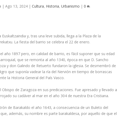
o
|
Ago 13, 2024
|
Cultura
,
Historia
,
Urbanismo
|
0
Euskaltzaindia y, tras una leve subida, llega a la Plaza de la
rekatxu. La fiesta del barrio se celebra el 22 de enero.
el año 1897 pero, en calidad de barrio, es fácil suponer que su edad
 Parroquial, que se remonta al año 1340, época en que D. Sancho
za y don Galindo de Retuerto fundaron la iglesia. Se desmembró de
ligro que suponía vadear la ría del Nervión en tiempo de borrascas
ente la Historia General del País Vasco.
al Obispo de Zara­goza en sus predicaciones. Fue apresado y llevado 
rrojado su cadáver al mar en el año 304 de nuestra Era Cristiana.
trón de Barakaldo el año 1643, a consecuencia de un Buleto del
 que, además, su nombre es parte barakaldesa, por aquello de que el