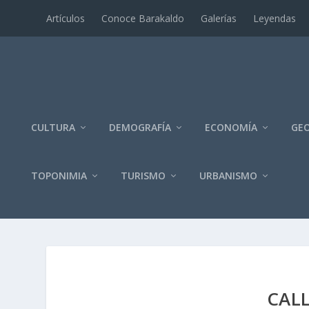
Artí­culos
Conoce Barakaldo
Galerí­as
Leyendas
CULTURA
DEMOGRAFÍA
ECONOMÍA
GEO
TOPONIMIA
TURISMO
URBANISMO
CALL