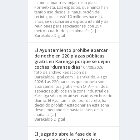
acondicionar tres lonjas de la plaza
Pormetxeta. Los espacios, que nunca han
tenido uso desde la inauguración del
recinto, que costó 10 millones hace 14
años, se destinarán a espacio infantil y de
reuniones para asociaciones, con 254
metros cuadrados; un almacén […]
Barakaldo Digital
El Ayuntamiento prohíbe aparcar
de noche en 220 plazas públicas
gratis en Kareaga porque se dejan
coches "durante días"
04/08/2026
foto de archivo Redacción de
BarakaldoDigital.com | Barakaldo, 4 ago
2026. Las 220 parcelas que todavía son
aparcamientos gratis —sin OTA— en dos
espacios públicos en la zona industrial de
Kareaga sólo podrán ser usados en horario
diurno. El Ayuntamiento, por decreto, ha
decidido prohibir estacionar en esta zona
desde medianoche hasta las seis de la
mañana. […]
Barakaldo Digital
El juzgado abre la fase de la
liquidación de la constructora