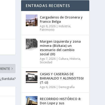
ENTRADAS RECIENTES
Cargaderos de Orconera y
Franco Belga
Ago 8, 2026
|
Industria
,
Patrimonio
Margen izquierda y zona
minera (Bizkaia) un
escenario del cambio
social (III)
Ago 7, 2026
|
Cultura
,
Historia
,
Sociedad
UIENTE
CASAS Y CASERíAS DE
BARAKALDO Y ALONSOTEGI
: ¿Bardulia?
(T-U)
Ago 6, 2026
|
Demografía
RECORRIDO HISTÓRICO 8:
Don Lope y sus