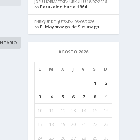
JOSU HORMAETXEA URKULLU
18/07/2026
Barakaldo hacia 1864
on
ENRIQUE DE qUESADA
06/06/2026
El Mayorazgo de Susunaga
on
AGOSTO 2026
L
M
X
J
V
S
D
1
2
3
4
5
6
7
8
9
10
11
12
13
14
15
16
17
18
19
20
21
22
23
24
25
26
27
28
29
30