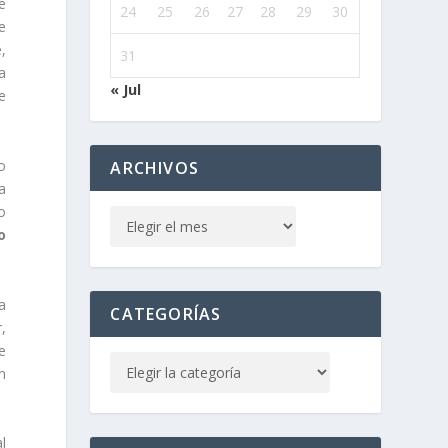
e
24
25
26
27
28
29
30
e
,
31
ia
« Jul
e
o
ARCHIVOS
a
o
o
a
CATEGORÍAS
,
de
n
l