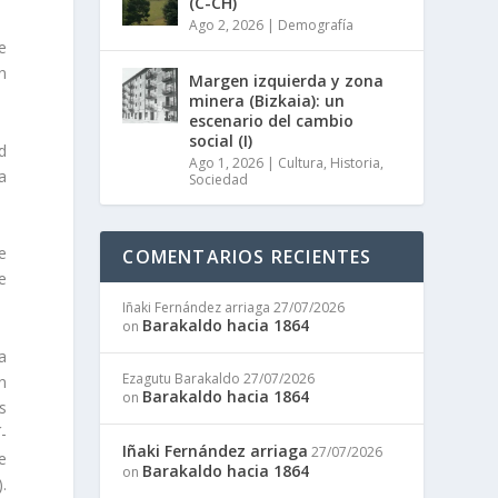
(C-CH)
Ago 2, 2026
|
Demografía
e
n
Margen izquierda y zona
minera (Bizkaia): un
escenario del cambio
social (I)
d
Ago 1, 2026
|
Cultura
,
Historia
,
la
Sociedad
e
COMENTARIOS RECIENTES
e
Iñaki Fernández arriaga
27/07/2026
Barakaldo hacia 1864
on
a
Ezagutu Barakaldo
27/07/2026
n
Barakaldo hacia 1864
on
s
í­
Iñaki Fernández arriaga
27/07/2026
e
Barakaldo hacia 1864
on
.