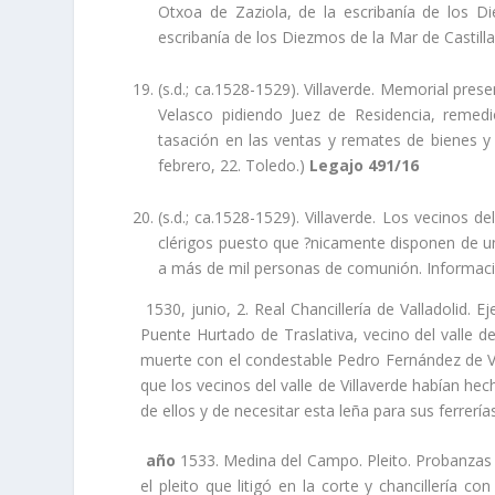
Otxoa de Zaziola, de la escribaní­a de los D
escribaní­a de los Diezmos de la Mar de Castill
(s.d.; ca.1528-1529). Villaverde. Memorial pres
Velasco pidiendo Juez de Residencia, remed
tasación en las ventas y remates de bienes y o
febrero, 22. Toledo.)
Legajo 491/16
(s.d.; ca.1528-1529). Villaverde. Los vecinos 
clérigos puesto que ?nicamente disponen de un 
a más de mil personas de comunión. Informaci
1530, junio, 2. Real Chancillerí­a de Valladolid. E
Puente Hurtado de Traslativa, vecino del valle d
muerte con el condestable Pedro Fernández de Vel
que los vecinos del valle de Villaverde habí­an 
de ellos y de necesitar esta leña para sus ferrerí
año
1533. Medina del Campo. Pleito. Probanzas 
el pleito que litigó en la corte y chancillerí­a c