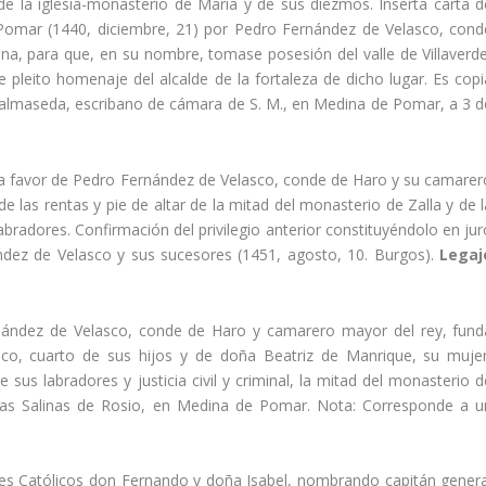
e la iglesia-monasterio de Marí­a y de sus diezmos. Inserta carta d
Pomar (1440, diciembre, 21) por Pedro Fernández de Velasco, cond
dina, para que, en su nombre, tomase posesión del valle de Villaverde
ase pleito homenaje del alcalde de la fortaleza de dicho lugar. Es cop
 Valmaseda, escribano de cámara de S. M., en Medina de Pomar, a 3 d
 II a favor de Pedro Fernández de Velasco, conde de Haro y su camarer
e las rentas y pie de altar de la mitad del monasterio de Zalla y de l
bradores. Confirmación del privilegio anterior constituyéndolo en jur
dez de Velasco y sus sucesores (1451, agosto, 10. Burgos).
Legaj
rnández de Velasco, conde de Haro y camarero mayor del rey, fund
o, cuarto de sus hijos y de doña Beatriz de Manrique, su mujer
e sus labradores y justicia civil y criminal, la mitad del monasterio 
e las Salinas de Rosio, en Medina de Pomar. Nota: Corresponde a u
yes Católicos don Fernando y doña Isabel, nombrando capitán genera