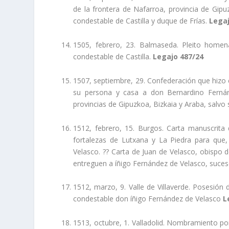
de la frontera de Nafarroa, provincia de Gip
condestable de Castilla y duque de Frí­as.
Legaj
1505, febrero, 23. Balmaseda. Pleito homena
condestable de Castilla.
Legajo 487/24
1507, septiembre, 29. Confederación que hizo 
su persona y casa a don Bernardino Fernánd
provincias de Gipuzkoa, Bizkaia y Araba, salvo 
1512, febrero, 15. Burgos. Carta manuscrita
fortalezas de Lutxana y La Piedra para que
Velasco. ?? Carta de Juan de Velasco, obispo d
entreguen a íñigo Fernández de Velasco, suce
1512, marzo, 9. Valle de Villaverde. Posesión d
condestable don íñigo Fernández de Velasco
L
1513, octubre, 1. Valladolid. Nombramiento por