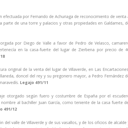
ión efectuada por Fernando de Achuriaga de reconocimiento de venta 
ta parte de una torre y palacios y otras propiedades en Galdames, d
torgada por Diego de Valle a favor de Pedro de Velasco, camarer
rtenecí­a en la casa-fuerte del lugar de Zierbena por precio de 4
/18
tura original de la venta del lugar de Villaverde, en Las Encartacione
llaneda, doncel del rey y su pregonero mayor, a Pedro Fernández d
maravedí­s.
Legajo 491/11
menaje otorgado según fuero y costumbre de España por el escuder
ombre al bachiller Juan Garcí­a, como teniente de la casa fuerte de
o 491/12
n del valle de Villaverde y de sus vasallos, y de los oficios de alcalde