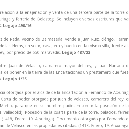
 relación a la enajenación y venta de una tercera parte de la torre d
riaga y ferrerí­a de Belastegi. Se incluyen diversas escrituras que va
8.
Legajo 490/16
 de Rada, vecino de Balmaseda, vende a Juan Ruiz, clérigo, Ferran
de las Heras, un solar, casa, era y huerto en la misma villa, frente a 
ey, por precio de 650 maravedí­s.
Legajo 487/23
ntre Juan de Velasco, camarero mayor del rey, y Juan Hurtado d
 de poner en la tierra de las Encartaciones un prestamero que fues
o.
Legajo 1/35
ia otorgada por el alcalde de la Encartación a Fernando de Atxuriag
 Carta de poder otorgada por Juan de Velasco, camarero del rey, e
artí­n, para que en su nombre pudiesen tomar la posesión de la
Valladolid). Posesión de la cuarta parte de la torre, palacios, ferrer
a. (1418, Enero, 19. Atxuriaga). Documento otorgado por Fernando d
n de Velasco en las propiedades citadas. (1418, Enero, 19. Atxuriaga)