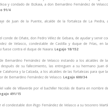
uzkoa y condado de Bizkaia, a don Bernardino Fernández de Velasco
o 91/4
je de Juan de la Puente, alcalde de la fortaleza de La Piedra, a
el conde de Oñate, don Pedro Vélez de Gebara, de ayudar y servir co
ez de Velasco, condestable de Castilla y duque de Frí­as, en la
si fuese contra el duque de Naiara.
Legajo 18/152
 de Bernardino Fernández de Velasco instando a los alcaldes de la
, después de su fallecimiento, las entreguen a su hermano Juan d
e Calahorra y la Calzada, a los alcaldes de las fortalezas para que la
sor de Bernardino Fernández de Velasco.
Legajo 600/34
el valle de Villaverde por el bachiller Nicolás de Ibarra en nombre de
egajo 491/15
 el condestable don íñigo Fernández de Velasco a su tesorero Martí­