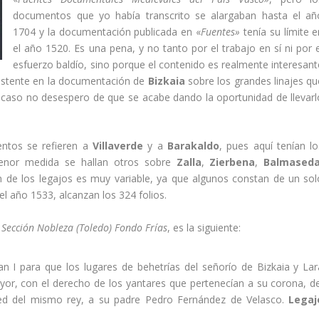
documentos que yo habí­a transcrito se alargaban hasta el añ
1704 y la documentación publicada en «
Fuentes»
tení­a su lí­mite 
el año 1520. Es una pena, y no tanto por el trabajo en sí­ ni por e
esfuerzo baldí­o, sino porque el contenido es realmente interesant
existente en la documentación de
Bizkaia
sobre los grandes linajes qu
ier caso no desespero de que se acabe dando la oportunidad de llevarl
ntos se refieren a
Villaverde
y a
Barakaldo
, pues aquí­ tení­an l
enor medida se hallan otros sobre
Zalla
,
Zierbena
,
Balmased
n de los legajos es muy variable, ya que algunos constan de un sol
el año 1533, alcanzan los 324 folios.
 Sección Nobleza (Toledo) Fondo Frí­as
, es la siguiente:
 I para que los lugares de behetrí­as del señorí­o de Bizkaia y Lar
or, con el derecho de los yantares que pertenecí­an a su corona, de
d del mismo rey, a su padre Pedro Fernández de Velasco.
Legaj