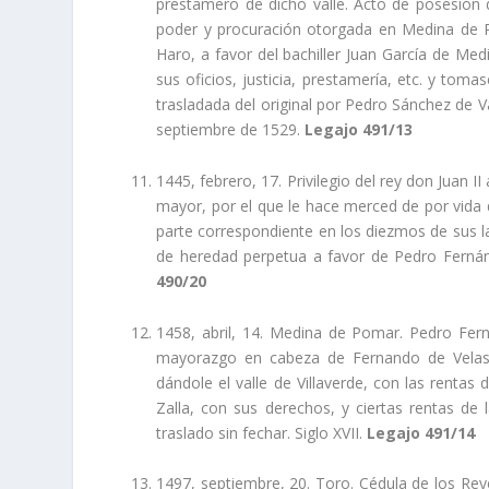
prestamero de dicho valle. Acto de posesión d
poder y procuración otorgada en Medina de 
Haro, a favor del bachiller Juan Garcí­a de Me
sus oficios, justicia, prestamerí­a, etc. y tom
trasladada del original por Pedro Sánchez de
septiembre de 1529.
Legajo 491/13
1445, febrero, 17. Privilegio del rey don Juan
mayor, por el que le hace merced de por vida d
parte correspondiente en los diezmos de sus la
de heredad perpetua a favor de Pedro Fernán
490/20
1458, abril, 14. Medina de Pomar. Pedro Fe
mayorazgo en cabeza de Fernando de Velasc
dándole el valle de Villaverde, con las rentas d
Zalla, con sus derechos, y ciertas rentas d
traslado sin fechar. Siglo XVII.
Legajo 491/14
1497, septiembre, 20. Toro. Cédula de los Re