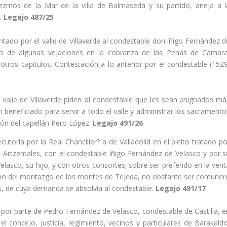
iezmos de la Mar de la villa de Balmaseda y su partido, aneja a l
a.
Legajo 487/25
entado por el valle de Villaverde al condestable don íñigo Fernández 
io de algunas vejaciones en la cobranza de las Penas de Cámara
tros capí­tulos. Contestación a lo anterior por el condestable (1529
del valle de Villaverde piden al condestable que les sean asignados má
beneficiado para servir a todo el valle y administrar los sacramento
ón del capellán Pero López.
Legajo 491/26
jecutoria por la Real Chanciller? a de Valladolid en el pleito tratado p
e Artzentales, con el condestable íñigo Fernández de Velasco y por s
asco, su hijo, y con otros consortes; sobre ser preferido en la vent
hecho del montazgo de los montes de Tejeda, no obstante ser comuner
­as, de cuya demanda se absolví­a al condestable.
Legajo 491/17
por parte de Pedro Fernández de Velasco, condestable de Castilla, e
on el concejo, justicia, regimiento, vecinos y particulares de Barakald