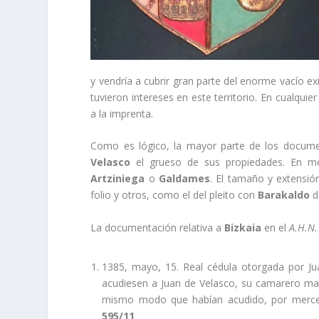
y vendrí­a a cubrir gran parte del enorme vací­o 
tuvieron intereses en este territorio. En cualqu
a la imprenta.
Como es lógico, la mayor parte de los docume
Velasco
el grueso de sus propiedades. En m
Artziniega
o
Galdames
. El tamaño y extensió
folio y otros, como el del pleito con
Barakaldo
d
La documentación relativa a
Bizkaia
en el
A.H.N.
1385, mayo, 15. Real cédula otorgada por Juan
acudiesen a Juan de Velasco, su camarero may
mismo modo que habí­an acudido, por merce
595/11