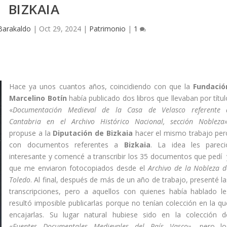
BIZKAIA
Barakaldo
|
Oct 29, 2024
|
Patrimonio
|
1
Hace ya unos cuantos años, coincidiendo con que la
Fundació
Marcelino Botí­n
habí­a publicado dos libros que llevaban por tí­tu
«
Documentación Medieval de la Casa de Velasco referente 
Cantabria en el Archivo Histórico Nacional, sección Nobleza»
propuse a la
Diputación de Bizkaia
hacer el mismo trabajo per
con documentos referentes a
Bizkaia
. La idea les pareci
interesante y comencé a transcribir los 35 documentos que pedí­ 
que me enviaron fotocopiados desde el
Archivo de la Nobleza d
Toledo
. Al final, después de más de un año de trabajo, presenté la
transcripciones, pero a aquellos con quienes habí­a hablado le
resultó imposible publicarlas porque no tení­an colección en la qu
encajarlas. Su lugar natural hubiese sido en la colección d
«
Fuentes Documentales Medievales del Paí­s Vasco»
, pero lo