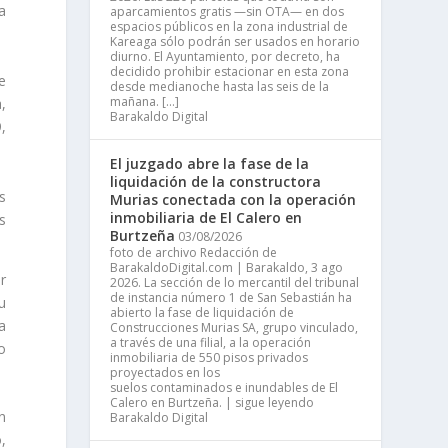
a
aparcamientos gratis —sin OTA— en dos
espacios públicos en la zona industrial de
Kareaga sólo podrán ser usados en horario
diurno. El Ayuntamiento, por decreto, ha
decidido prohibir estacionar en esta zona
de
desde medianoche hasta las seis de la
mañana. […]
,
Barakaldo Digital
,
El juzgado abre la fase de la
liquidación de la constructora
s
Murias conectada con la operación
inmobiliaria de El Calero en
s
Burtzeña
03/08/2026
foto de archivo Redacción de
BarakaldoDigital.com | Barakaldo, 3 ago
or
2026. La sección de lo mercantil del tribunal
de instancia número 1 de San Sebastián ha
u
abierto la fase de liquidación de
a
Construcciones Murias SA, grupo vinculado,
a través de una filial, a la operación
o
inmobiliaria de 550 pisos privados
proyectados en los
suelos contaminados e inundables de El
Calero en Burtzeña. | sigue leyendo
n
Barakaldo Digital
o,