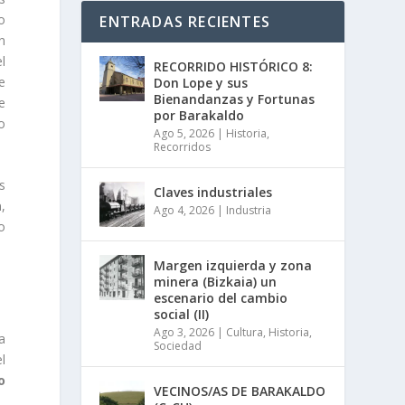
o
ENTRADAS RECIENTES
en
l
RECORRIDO HISTÓRICO 8:
e
Don Lope y sus
Bienandanzas y Fortunas
e
por Barakaldo
o
Ago 5, 2026
|
Historia
,
Recorridos
os
Claves industriales
a
,
Ago 4, 2026
|
Industria
o
Margen izquierda y zona
minera (Bizkaia) un
escenario del cambio
social (II)
Ago 3, 2026
|
Cultura
,
Historia
,
a
Sociedad
l
o
VECINOS/AS DE BARAKALDO