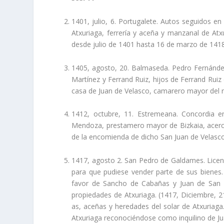
1401, julio, 6. Portugalete. Autos seguidos en
Atxuriaga, ferrerí­a y aceña y manzanal de Atxu
desde julio de 1401 hasta 16 de marzo de 141
1405, agosto, 20. Balmaseda. Pedro Fernández
Martí­nez y Ferrand Ruiz, hijos de Ferrand Ruiz 
casa de Juan de Velasco, camarero mayor del r
1412, octubre, 11. Estremeana. Concordia e
Mendoza, prestamero mayor de Bizkaia, acerca
de la encomienda de dicho San Juan de Velasc
1417, agosto 2. San Pedro de Galdames. Licenc
para que pudiese vender parte de sus bienes.
favor de Sancho de Cabañas y Juan de San M
propiedades de Atxuriaga. (1417, Diciembre, 21. 
as, aceñas y heredades del solar de Atxuriag
Atxuriaga reconociéndose como inquilino de Jua