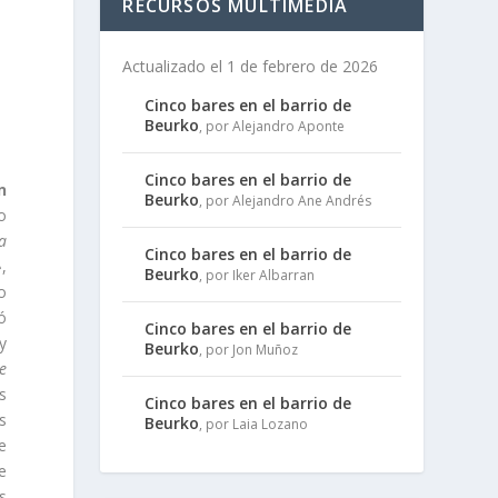
RECURSOS MULTIMEDIA
Actualizado el 1 de febrero de 2026
Cinco bares en el barrio de
Beurko
, por Alejandro Aponte
Cinco bares en el barrio de
n
Beurko
, por Alejandro Ane Andrés
lo
a
Cinco bares en el barrio de

,
Beurko
, por Iker Albarran
o
ó
Cinco bares en el barrio de
y
Beurko
, por Jon Muñoz
e
s
Cinco bares en el barrio de
s
Beurko
, por Laia Lozano
e
e
s