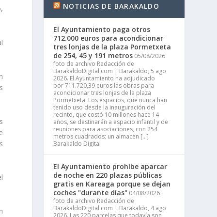
NOTICIAS DE BARAKALDO
,
El Ayuntamiento paga otros
712.000 euros para acondicionar
l
tres lonjas de la plaza Pormetxeta
de 254, 45 y 191 metros
05/08/2026
foto de archivo Redacción de
BarakaldoDigital.com | Barakaldo, 5 ago
n
2026. El Ayuntamiento ha adjudicado
por 711.720,39 euros las obras para
s
acondicionar tres lonjas de la plaza
Pormetxeta. Los espacios, que nunca han
tenido uso desde la inauguración del
recinto, que costó 10 millones hace 14
s
años, se destinarán a espacio infantil y de
reuniones para asociaciones, con 254
e
metros cuadrados; un almacén […]
s
Barakaldo Digital
El Ayuntamiento prohíbe aparcar
de noche en 220 plazas públicas
l
gratis en Kareaga porque se dejan
coches "durante días"
04/08/2026
foto de archivo Redacción de
BarakaldoDigital.com | Barakaldo, 4 ago
n
2026. Las 220 parcelas que todavía son