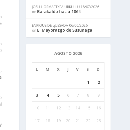
JOSU HORMAETXEA URKULLU
18/07/2026
Barakaldo hacia 1864
on
a
e
ENRIQUE DE qUESADA
06/06/2026
El Mayorazgo de Susunaga
on
o
0
AGOSTO 2026
L
M
X
J
V
S
D
s,
e
1
2
3
4
5
6
7
8
9
o
l
10
11
12
13
14
15
16
17
18
19
20
21
22
23
 y