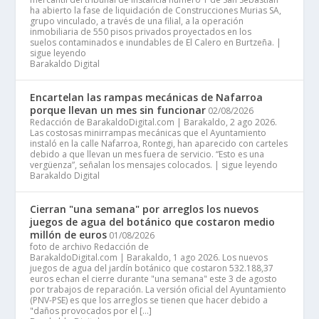
ha abierto la fase de liquidación de Construcciones Murias SA,
grupo vinculado, a través de una filial, a la operación
inmobiliaria de 550 pisos privados proyectados en los
suelos contaminados e inundables de El Calero en Burtzeña. |
sigue leyendo
Barakaldo Digital
Encartelan las rampas mecánicas de Nafarroa
porque llevan un mes sin funcionar
02/08/2026
Redacción de BarakaldoDigital.com | Barakaldo, 2 ago 2026.
Las costosas minirrampas mecánicas que el Ayuntamiento
instaló en la calle Nafarroa, Rontegi, han aparecido con carteles
debido a que llevan un mes fuera de servicio. “Esto es una
vergüenza”, señalan los mensajes colocados. | sigue leyendo
Barakaldo Digital
Cierran "una semana" por arreglos los nuevos
juegos de agua del botánico que costaron medio
millón de euros
01/08/2026
foto de archivo Redacción de
BarakaldoDigital.com | Barakaldo, 1 ago 2026. Los nuevos
juegos de agua del jardín botánico que costaron 532.188,37
euros echan el cierre durante "una semana" este 3 de agosto
por trabajos de reparación. La versión oficial del Ayuntamiento
(PNV-PSE) es que los arreglos se tienen que hacer debido a
"daños provocados por el […]