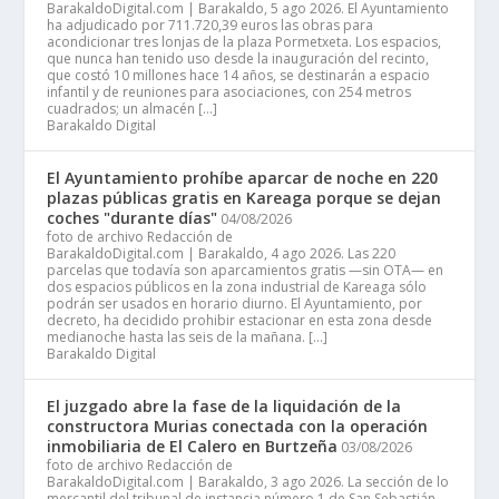
BarakaldoDigital.com | Barakaldo, 5 ago 2026. El Ayuntamiento
ha adjudicado por 711.720,39 euros las obras para
acondicionar tres lonjas de la plaza Pormetxeta. Los espacios,
que nunca han tenido uso desde la inauguración del recinto,
que costó 10 millones hace 14 años, se destinarán a espacio
infantil y de reuniones para asociaciones, con 254 metros
cuadrados; un almacén […]
Barakaldo Digital
El Ayuntamiento prohíbe aparcar de noche en 220
plazas públicas gratis en Kareaga porque se dejan
coches "durante días"
04/08/2026
foto de archivo Redacción de
BarakaldoDigital.com | Barakaldo, 4 ago 2026. Las 220
parcelas que todavía son aparcamientos gratis —sin OTA— en
dos espacios públicos en la zona industrial de Kareaga sólo
podrán ser usados en horario diurno. El Ayuntamiento, por
decreto, ha decidido prohibir estacionar en esta zona desde
medianoche hasta las seis de la mañana. […]
Barakaldo Digital
El juzgado abre la fase de la liquidación de la
constructora Murias conectada con la operación
inmobiliaria de El Calero en Burtzeña
03/08/2026
foto de archivo Redacción de
BarakaldoDigital.com | Barakaldo, 3 ago 2026. La sección de lo
mercantil del tribunal de instancia número 1 de San Sebastián