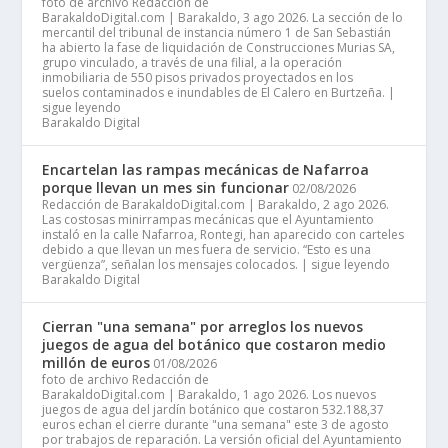
foto de archivo Redacción de
BarakaldoDigital.com | Barakaldo, 3 ago 2026. La sección de lo
mercantil del tribunal de instancia número 1 de San Sebastián
ha abierto la fase de liquidación de Construcciones Murias SA,
grupo vinculado, a través de una filial, a la operación
inmobiliaria de 550 pisos privados proyectados en los
suelos contaminados e inundables de El Calero en Burtzeña. |
sigue leyendo
Barakaldo Digital
Encartelan las rampas mecánicas de Nafarroa
porque llevan un mes sin funcionar
02/08/2026
Redacción de BarakaldoDigital.com | Barakaldo, 2 ago 2026.
Las costosas minirrampas mecánicas que el Ayuntamiento
instaló en la calle Nafarroa, Rontegi, han aparecido con carteles
debido a que llevan un mes fuera de servicio. “Esto es una
vergüenza”, señalan los mensajes colocados. | sigue leyendo
Barakaldo Digital
Cierran "una semana" por arreglos los nuevos
juegos de agua del botánico que costaron medio
millón de euros
01/08/2026
foto de archivo Redacción de
BarakaldoDigital.com | Barakaldo, 1 ago 2026. Los nuevos
juegos de agua del jardín botánico que costaron 532.188,37
euros echan el cierre durante "una semana" este 3 de agosto
por trabajos de reparación. La versión oficial del Ayuntamiento