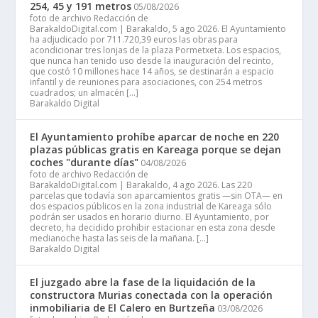
254, 45 y 191 metros
05/08/2026
foto de archivo Redacción de
BarakaldoDigital.com | Barakaldo, 5 ago 2026. El Ayuntamiento
ha adjudicado por 711.720,39 euros las obras para
acondicionar tres lonjas de la plaza Pormetxeta. Los espacios,
que nunca han tenido uso desde la inauguración del recinto,
que costó 10 millones hace 14 años, se destinarán a espacio
infantil y de reuniones para asociaciones, con 254 metros
cuadrados; un almacén […]
Barakaldo Digital
El Ayuntamiento prohíbe aparcar de noche en 220
plazas públicas gratis en Kareaga porque se dejan
coches "durante días"
04/08/2026
foto de archivo Redacción de
BarakaldoDigital.com | Barakaldo, 4 ago 2026. Las 220
parcelas que todavía son aparcamientos gratis —sin OTA— en
dos espacios públicos en la zona industrial de Kareaga sólo
podrán ser usados en horario diurno. El Ayuntamiento, por
decreto, ha decidido prohibir estacionar en esta zona desde
medianoche hasta las seis de la mañana. […]
Barakaldo Digital
El juzgado abre la fase de la liquidación de la
constructora Murias conectada con la operación
inmobiliaria de El Calero en Burtzeña
03/08/2026