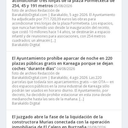
acondicionar tres lonjas de la plaza Pormetxeta de
254, 45 y 191 metros
05/08/2026
foto de archivo Redacción de
BarakaldoDigital.com | Barakaldo, 5 ago 2026. El Ayuntamiento
ha adjudicado por 711.720,39 euros las obras para
acondicionar tres lonjas de la plaza Pormetxeta. Los espacios,
que nunca han tenido uso desde la inauguración del recinto,
que costó 10 millones hace 14 años, se destinarán a espacio
infantil y de reuniones para asociaciones, con 254 metros
cuadrados; un almacén […]
Barakaldo Digital
El Ayuntamiento prohíbe aparcar de noche en 220
plazas públicas gratis en Kareaga porque se dejan
coches "durante días"
04/08/2026
foto de archivo Redacción de
BarakaldoDigital.com | Barakaldo, 4 ago 2026. Las 220
parcelas que todavía son aparcamientos gratis —sin OTA— en
dos espacios públicos en la zona industrial de Kareaga sólo
podrán ser usados en horario diurno. El Ayuntamiento, por
decreto, ha decidido prohibir estacionar en esta zona desde
medianoche hasta las seis de la mañana. […]
Barakaldo Digital
El juzgado abre la fase de la liquidación de la
constructora Murias conectada con la operación
inmobiliaria de El Calero en Burtzeña
03/08/2026