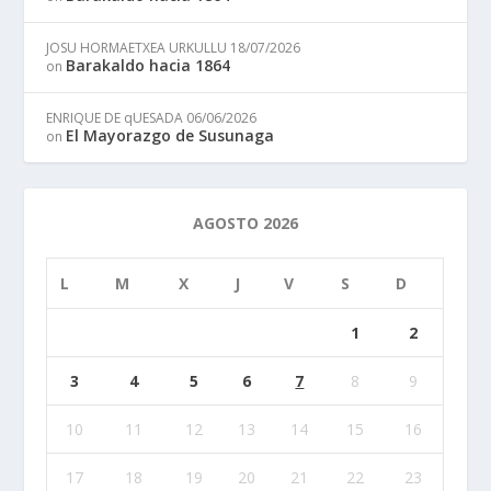
JOSU HORMAETXEA URKULLU
18/07/2026
Barakaldo hacia 1864
on
ENRIQUE DE qUESADA
06/06/2026
El Mayorazgo de Susunaga
on
AGOSTO 2026
L
M
X
J
V
S
D
1
2
3
4
5
6
7
8
9
10
11
12
13
14
15
16
17
18
19
20
21
22
23