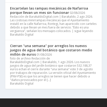
Encartelan las rampas mecánicas de Nafarroa
porque llevan un mes sin funcionar
02/08/2026
Redacción de BarakaldoDigital.com | Barakaldo, 2 ago 2026.
Las costosas minirrampas mecánicas que el Ayuntamiento
instaló en la calle Nafarroa, Rontegi, han aparecido con carteles
debido a que llevan un mes fuera de servicio. “Esto es una
vergüenza”, señalan los mensajes colocados. | sigue leyendo
Barakaldo Digital
Cierran "una semana" por arreglos los nuevos
juegos de agua del botánico que costaron medio
millón de euros
01/08/2026
foto de archivo Redacción de
BarakaldoDigital.com | Barakaldo, 1 ago 2026. Los nuevos
juegos de agua del jardín botánico que costaron 532.188,37
euros echan el cierre durante "una semana" este 3 de agosto
por trabajos de reparación. La versión oficial del Ayuntamiento
(PNV-PSE) es que los arreglos se tienen que hacer debido a
"daños provocados por el […]
Barakaldo Digital