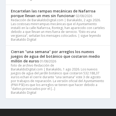
Encartelan las rampas mecánicas de Nafarroa
porque llevan un mes sin funcionar
02/08/2026
Redacción de BarakaldoDigital.com | Barakaldo, 2 ago 2026.
Las costosas minirrampas mecánicas que el Ayuntamiento
instaló en la calle Nafarroa, Rontegi, han aparecido con carteles
debido a que llevan un mes fuera de servicio. “Esto es una
vergüenza”, señalan los mensajes colocados. | sigue leyendo
Barakaldo Digital
Cierran "una semana" por arreglos los nuevos
juegos de agua del botánico que costaron medio
millón de euros
01/08/2026
foto de archivo Redacción de
BarakaldoDigital.com | Barakaldo, 1 ago 2026. Los nuevos
juegos de agua del jardín botánico que costaron 532.188,37
euros echan el cierre durante "una semana" este 3 de agosto
por trabajos de reparación. La versión oficial del Ayuntamiento
(PNV-PSE) es que los arreglos se tienen que hacer debido a
"daños provocados por el […]
Barakaldo Digital