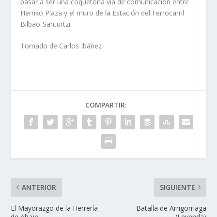
pasar a ser una coquetona vía de comuni­cación entre
Herriko Plaza y el muro de la Estación del Ferrocarril
Bilbao-Santurtzi.
Tomado de Carlos Ibáñez
COMPARTIR:
ANTERIOR
SIGUIENTE
El Mayorazgo de la Herrerí­a
Batalla de Arrigorriaga
de Abajo
(Leyenda)