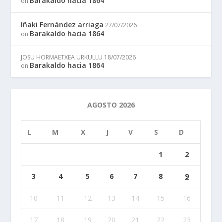
Barakaldo hacia 1864
on
Iñaki Fernández arriaga
27/07/2026
Barakaldo hacia 1864
on
JOSU HORMAETXEA URKULLU
18/07/2026
Barakaldo hacia 1864
on
AGOSTO 2026
L
M
X
J
V
S
D
1
2
3
4
5
6
7
8
9
10
11
12
13
14
15
16
17
18
19
20
21
22
23