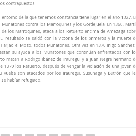
cos contrapuestos.
 entorno de la que tenemos constancia tiene lugar en el año 1327. E
Muñatones contra los Marroquines y los Gordejuela. En 1360, Martí­
o de los Marroquines, ataca a los Retuerto encima de Amezaga sobr
l resultado se saldó con la victoria de los primeros y la muerte d
 y Farjao el Mozo, todos Muñatones. Otra vez en 1370 Iñigo Sánchez 
prestan su ayuda a los Muñatones que conti­núan enfrentados con lo
erto matan a Rodrigo Ibáñez de Irauregui y a Juan Negre hermano d
e 1370 los Retuerto, después de vengar la violación de una joven d
 su vuelta son atacados por los Irauregui, Susunaga y Butrón que le
e habí­an refugiado.