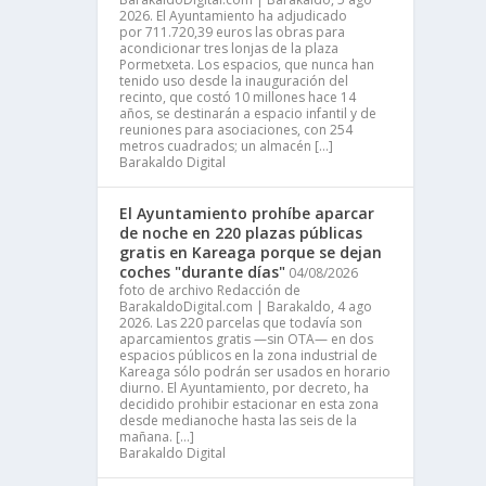
2026. El Ayuntamiento ha adjudicado
por 711.720,39 euros las obras para
acondicionar tres lonjas de la plaza
Pormetxeta. Los espacios, que nunca han
tenido uso desde la inauguración del
recinto, que costó 10 millones hace 14
años, se destinarán a espacio infantil y de
reuniones para asociaciones, con 254
metros cuadrados; un almacén […]
Barakaldo Digital
El Ayuntamiento prohíbe aparcar
de noche en 220 plazas públicas
gratis en Kareaga porque se dejan
coches "durante días"
04/08/2026
foto de archivo Redacción de
BarakaldoDigital.com | Barakaldo, 4 ago
2026. Las 220 parcelas que todavía son
aparcamientos gratis —sin OTA— en dos
espacios públicos en la zona industrial de
Kareaga sólo podrán ser usados en horario
diurno. El Ayuntamiento, por decreto, ha
decidido prohibir estacionar en esta zona
desde medianoche hasta las seis de la
mañana. […]
Barakaldo Digital