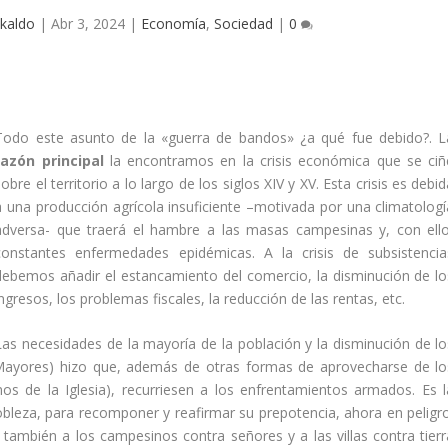
kaldo
|
Abr 3, 2024
|
Economía
,
Sociedad
|
0
Todo este asunto de la «guerra de bandos» ¿a qué fue debido?. L
razón principal
la encontramos en la crisis económica que se ciñ
sobre el territorio a lo largo de los siglos XIV y XV. Esta crisis es debi
a una producción agrí­cola insuficiente –motivada por una climatologí­
adversa- que traerá el hambre a las masas campesinas y, con ello
constantes enfermedades epidémicas. A la crisis de subsistencia
debemos añadir el estancamiento del comercio, la disminución de lo
ingresos, los problemas fisca­les, la reducción de las rentas, etc.
Las necesidades de la mayorí­a de la población y la disminución de lo
 Mayores) hizo que, además de otras formas de aprovecharse de lo
os de la Iglesia), recurriesen a los enfrentamientos armados. Es l
bleza, para recomponer y reafirmar su prepotencia, ahora en peligro
 también a los campesinos contra señores y a las villas contra tie­rr