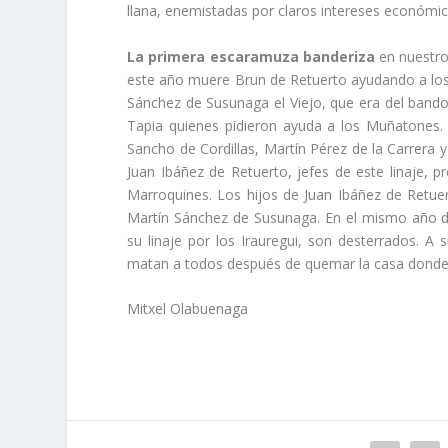
llana, enemistadas por claros intereses económi
La primera escaramuza banderiza
en nuestro
este año muere Brun de Retuerto ayudando a los 
Sánchez de Susunaga el Viejo, que era del band
Tapia quienes pidieron ayuda a los Muñatones. E
Sancho de Cordillas, Martí­n Pérez de la Carrera
Juan Ibáñez de Retuerto, jefes de este linaje, 
Marroquines. Los hijos de Juan Ibáñez de Retu
Martí­n Sánchez de Susunaga. En el mismo año d
su linaje por los Irauregui, son desterrados. A
matan a todos después de quemar la casa donde s
Mitxel Olabuenaga