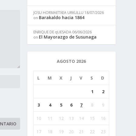
JOSU HORMAETXEA URKULLU
18/07/2026
Barakaldo hacia 1864
on
ENRIQUE DE qUESADA
06/06/2026
El Mayorazgo de Susunaga
on
AGOSTO 2026
L
M
X
J
V
S
D
1
2
3
4
5
6
7
8
9
10
11
12
13
14
15
16
17
18
19
20
21
22
23