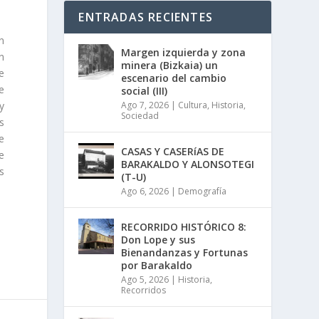
ENTRADAS RECIENTES
n
Margen izquierda y zona
n
minera (Bizkaia) un
e
escenario del cambio
e
social (III)
y
Ago 7, 2026
|
Cultura
,
Historia
,
Sociedad
s
e
CASAS Y CASERíAS DE
e
BARAKALDO Y ALONSOTEGI
s
(T-U)
Ago 6, 2026
|
Demografía
RECORRIDO HISTÓRICO 8:
Don Lope y sus
Bienandanzas y Fortunas
por Barakaldo
Ago 5, 2026
|
Historia
,
Recorridos