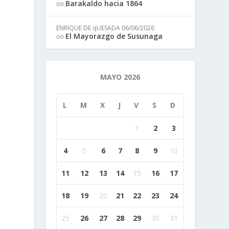
Barakaldo hacia 1864
on
ENRIQUE DE qUESADA
06/06/2026
El Mayorazgo de Susunaga
on
MAYO 2026
L
M
X
J
V
S
D
1
2
3
4
5
6
7
8
9
10
11
12
13
14
15
16
17
18
19
20
21
22
23
24
25
26
27
28
29
30
31