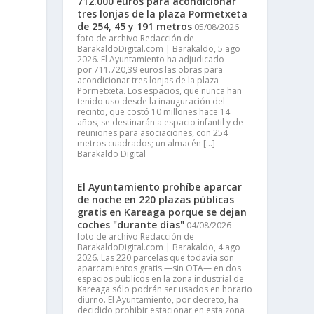
712.000 euros para acondicionar
tres lonjas de la plaza Pormetxeta
de 254, 45 y 191 metros
05/08/2026
foto de archivo Redacción de
BarakaldoDigital.com | Barakaldo, 5 ago
2026. El Ayuntamiento ha adjudicado
por 711.720,39 euros las obras para
acondicionar tres lonjas de la plaza
Pormetxeta. Los espacios, que nunca han
tenido uso desde la inauguración del
recinto, que costó 10 millones hace 14
años, se destinarán a espacio infantil y de
reuniones para asociaciones, con 254
metros cuadrados; un almacén […]
Barakaldo Digital
El Ayuntamiento prohíbe aparcar
de noche en 220 plazas públicas
gratis en Kareaga porque se dejan
coches "durante días"
04/08/2026
foto de archivo Redacción de
BarakaldoDigital.com | Barakaldo, 4 ago
2026. Las 220 parcelas que todavía son
aparcamientos gratis —sin OTA— en dos
espacios públicos en la zona industrial de
Kareaga sólo podrán ser usados en horario
diurno. El Ayuntamiento, por decreto, ha
decidido prohibir estacionar en esta zona