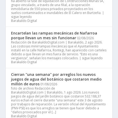
ha abierto la fase de liquidación de Construcciones Murias SA,
grupo vinculado, a través de una filial, a la operación
inmobiliaria de 550 pisos privados proyectados en los
suelos contaminados e inundables de El Calero en Burtzeña. |
sigue leyendo
Barakaldo Digital
Encartelan las rampas mecánicas de Nafarroa
porque llevan un mes sin funcionar
02/08/2026
Redacción de BarakaldoDigital.com | Barakaldo, 2 ago 2026.
Las costosas minirrampas mecánicas que el Ayuntamiento
instaló en la calle Nafarroa, Rontegi, han aparecido con carteles
debido a que llevan un mes fuera de servicio. “Esto es una
vergüenza”, señalan los mensajes colocados. | sigue leyendo
Barakaldo Digital
Cierran "una semana" por arreglos los nuevos
juegos de agua del botánico que costaron medio
millón de euros
01/08/2026
foto de archivo Redacción de
BarakaldoDigital.com | Barakaldo, 1 ago 2026. Los nuevos
juegos de agua del jardín botánico que costaron 532.188,37
euros echan el cierre durante "una semana" este 3 de agosto
por trabajos de reparación. La versión oficial del Ayuntamiento
(PNV-PSE) es que los arreglos se tienen que hacer debido a
"daños provocados por el […]
Barakaldo Digital