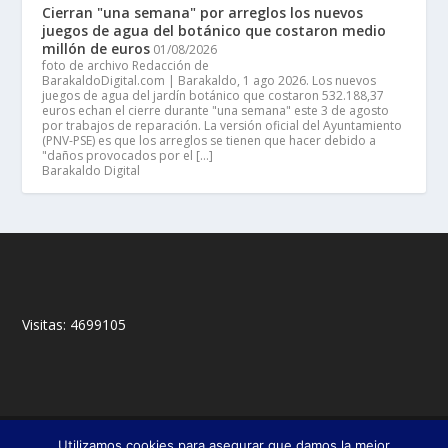
Cierran "una semana" por arreglos los nuevos
juegos de agua del botánico que costaron medio
millón de euros
01/08/2026
foto de archivo Redacción de
BarakaldoDigital.com | Barakaldo, 1 ago 2026. Los nuevos
juegos de agua del jardín botánico que costaron 532.188,37
euros echan el cierre durante "una semana" este 3 de agosto
por trabajos de reparación. La versión oficial del Ayuntamiento
(PNV-PSE) es que los arreglos se tienen que hacer debido a
"daños provocados por el […]
Barakaldo Digital
Visitas:
4699105
© 2018,
&
Francisco Javier Fernández Chento
Mitxel
Utilizamos cookies para asegurar que damos la mejor