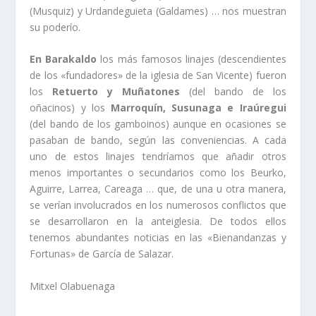
(Musquiz) y Urdandeguieta (Galdames) … nos muestran
su poderí­o.
En Barakaldo
los más famosos linajes (descendientes
de los «fundadores» de la iglesia de San Vicente) fueron
los
Retuerto y Muñatones
(del bando de los
oñacinos) y los
Marroquí­n, Susunaga e Iraúregui
(del bando de los gamboinos) aunque en ocasiones se
pasaban de bando, según las conveniencias. A cada
uno de estos linajes tendrí­amos que añadir otros
menos importantes o secundarios como los Beurko,
Aguirre, Larrea, Careaga … que, de una u otra manera,
se verí­an involucrados en los numerosos conflictos que
se desarrollaron en la anteiglesia. De todos ellos
tenemos abundantes noticias en las «Bienandanzas y
Fortunas» de Garcí­a de Salazar.
Mitxel Olabuenaga