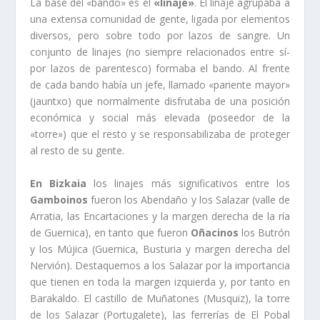
La base del «bando» es el
«linaje»
. El linaje agrupaba a
una extensa comunidad de gente, ligada por elementos
diversos, pero sobre todo por lazos de sangre. Un
conjunto de linajes (no siempre relacionados entre sí­
por lazos de parentesco) formaba el bando. Al frente
de cada bando habí­a un jefe, llamado «pariente mayor»
(jauntxo) que normalmente disfrutaba de una posición
económica y social más elevada (poseedor de la
«torre») que el resto y se responsabilizaba de proteger
al resto de su gente.
En Bizkaia
los linajes más significativos entre los
Gamboinos
fueron los Abendaño y los Salazar (valle de
Arratia, las Encartaciones y la margen derecha de la rí­a
de Guernica), en tanto que fueron
Oñacinos
los Butrón
y los Mújica (Guernica, Busturia y margen derecha del
Nervión). Destaquemos a los Salazar por la importancia
que tienen en toda la margen izquierda y, por tanto en
Barakaldo. El castillo de Muñatones (Musquiz), la torre
de los Salazar (Portugalete), las ferrerí­as de El Pobal