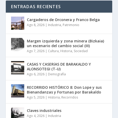
ENTRADAS RECIENTES
Cargaderos de Orconera y Franco Belga
Ago 8, 2026
|
Industria
,
Patrimonio
Margen izquierda y zona minera (Bizkaia)
un escenario del cambio social (III)
Ago 7, 2026
|
Cultura
,
Historia
,
Sociedad
CASAS Y CASERíAS DE BARAKALDO Y
ALONSOTEGI (T-U)
Ago 6, 2026
|
Demografía
RECORRIDO HISTÓRICO 8: Don Lope y sus
Bienandanzas y Fortunas por Barakaldo
Ago 5, 2026
|
Historia
,
Recorridos
Claves industriales
Ago 4, 2026
|
Industria