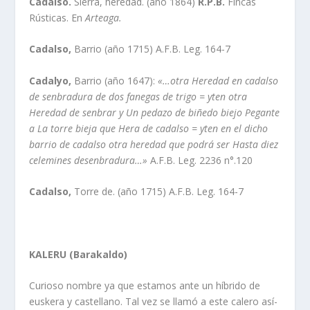
Cadalso.
Sierra, heredad. (año 1864)
R.P.B.
Fincas
Rústicas. En
Arteaga.
Cadalso,
Barrio (año 1715) A.F.B. Leg. 164-7
Cadalyo,
Barrio (año 1647):
«…otra
Heredad en cadalso
de senbradura de dos
fanegas de trigo = yten otra
Heredad de
senbrar y Un pedazo de biñedo biejo
Pegante
a La torre bieja que Hera de
cadalso = yten en el dicho
barrio de
cadalso otra heredad que podrá ser Hasta
diez
celemines desenbradura…»
A.F.B. Leg. 2236 n°.120
Cadalso,
Torre de. (año 1715) A.F.B. Leg. 164-7
KALERU (Barakaldo)
Curioso nombre ya que estamos ante un hí­brido de
euskera y castellano. Tal vez se llamó a este calero así­