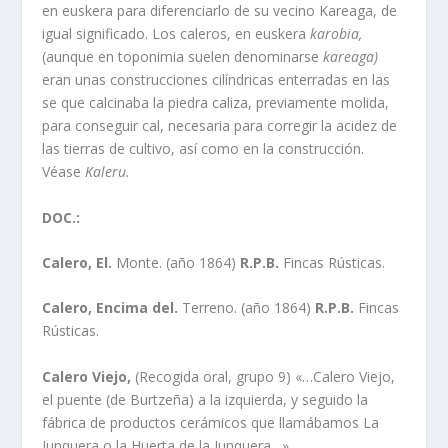
en euskera para diferenciarlo de su vecino Kareaga, de
igual significado. Los caleros, en euskera
karobia,
(aunque en toponimia suelen denominarse
kareaga)
eran unas construcciones cilí­ndricas enterradas en las
se que calcinaba la piedra caliza, previamente molida,
para conseguir cal, necesaria para corregir la acidez de
las tierras de cultivo, así­ como en la construcción.
Véase
Kaleru.
DOC.:
Calero, El.
Monte. (año 1864)
R.P.B.
Fincas Rústicas.
Calero, Encima del.
Terreno. (año 1864)
R.P.B.
Fincas
Rústicas.
Calero Viejo,
(Recogida oral, grupo 9) «…Calero Viejo,
el puente (de Burtzeña) a la izquierda, y seguido la
fábrica de productos cerámicos que llamábamos La
Junquera o la Huerta de la Junquera…»