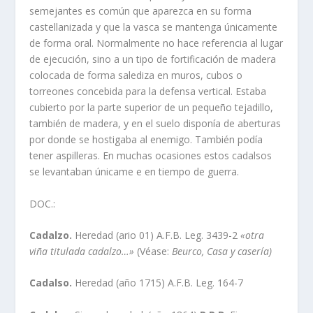
semejantes es común que aparezca en su forma
castellanizada y que la vasca se mantenga únicamente
de forma oral. Normalmente no hace referencia al lugar
de ejecución, sino a un tipo de fortificación de madera
colocada de forma salediza en muros, cubos o
torreones concebida para la defensa vertical. Estaba
cubierto por la parte superior de un pequeño tejadillo,
también de madera, y en el suelo disponí­a de aberturas
por donde se hostigaba al enemigo. También podí­a
tener aspilleras. En muchas ocasiones estos cadalsos
se levantaban únicame e en tiempo de guerra.
DOC.:
Cadalzo.
Heredad (ario 01) A.F.B. Leg. 3439-2
«otra
viña titulada cadalzo…»
(Véase:
Beurco, Casa y caserí­a)
Cadalso.
Heredad (año 1715) A.F.B. Leg. 164-7