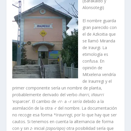
(Barakaldo y
Alonsotegi)
El nombre guarda
gran parecido con
el de Azkoitia que
se llamó Miranda
de Iraurgi. La
etimologí­a es
confusa. En
opinión de
Mitxelena vendrí­a
de Iraurregi y el
primer componente serí­a un nombre de planta,
probablemente derivado del verbo
iharri,
iñaurri
‘esparcer’. El cambio de
-rr-
a
–r serí­a
debido a la
asimilación de la otra
-r
del nombre. La documentación
no recoge esa forma
*Iraurregi,
por lo que hay que ser
cautos. Si tenemos en cuenta la alternancia de forma
con y sin
z-
inicial
(zapo/apo)
otra posibilidad serí­a que