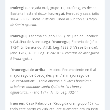
Iraúregi
(Recogida oral, grupo 12) «Iraúregi, es desde
Basteita hasta el rí­o…»
Irauregui.
Heredad y casa. (año
1864) R.P.B. Fincas Rústicas. Linda al Sur con
El Arroyo
de Santa Agueda.
Irauregui,
Taberna en (año 1659), de Juan de Lacabex
y Catalina de Alonsotegui.
Yrauregui,
Ferreria de (año
1724) En Barakaldo. A.F.B. Leg. 1888-3 (Véase Biraldai).
(año 1767) A.F.B. Leg. 3124-10 :
«Ferrerí­as de Aranguren
é Yrauregui…»
Yrauregui de arriba.
Molino. Perteneciente en fl al
mayorazgo de Coscojales y en / al mayorazgo de
Beurco­Martiartu. Tení­a anexos a él
«tres bortales o
arbolares llamados santa Quiteria, La Llana y
aguasaltas…»
(año 1747) A.F.B. Leg. 732-11
Iraúregi,
Casa Palacio de (Recogida oral, grupo 16): «…
todo este barrio es Zubileta, antiguamente era Iraúregi