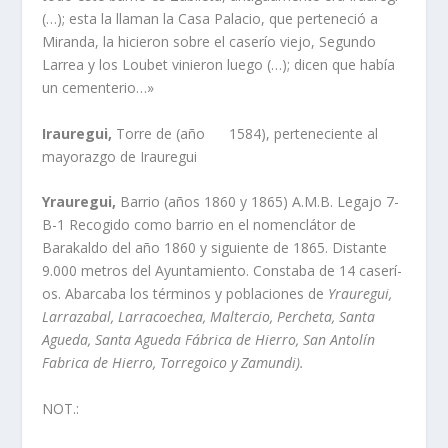
(…); esta la llaman la Casa Palacio, que perteneció a
Miranda, la hicieron sobre el caserí­o viejo, Segundo
Larrea y los Loubet vinieron luego (…); dicen que habí­a
un cementerio…»
Irauregui,
Torre de (año 1584), perteneciente al
mayorazgo de Irauregui
Yrauregui,
Barrio (años 1860 y 1865) A.M.B. Legajo 7-
B-1 Recogido como barrio en el nomenclátor de
Barakaldo del año 1860 y siguiente de 1865. Distante
9.000 metros del Ayuntamiento. Constaba de 14 caserí­
os. Abarcaba los términos y poblaciones de
Yrauregui,
Larrazabal,
Larracoechea, Maltercio, Percheta, Santa
Agueda, Santa Agueda Fábrica de Hierro, San Antolí­n
Fabrica de Hierro, Torregoico y Zamundi).
NOT.: