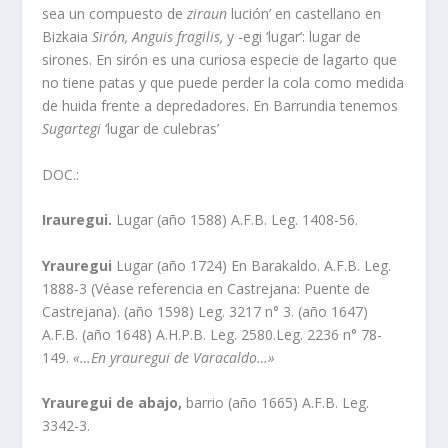
sea un compuesto de
ziraun
lución’ en castellano en
Bizkaia
Sirón,
Anguis fragilis,
y -egi ‘lugar’: lugar de
sirones. En sirón es una curiosa especie de lagarto que
no tiene patas y que puede perder la cola como medida
de huida frente a depredadores. En Barrundia tenemos
Sugartegi
‘lugar de culebras’
DOC.:
Irauregui.
Lugar (año 1588) A.F.B. Leg. 1408-56.
Yrauregui
Lugar (año 1724) En Barakaldo. A.F.B. Leg.
1888-3 (Véase referencia en Castrejana: Puente de
Castrejana). (año 1598) Leg. 3217 n° 3. (año 1647)
A.F.B. (año 1648) A.H.P.B. Leg. 2580.Leg. 2236 n° 78-
149.
«…En yrauregui de Varacaldo…»
Yrauregui de abajo,
barrio (año 1665) A.F.B. Leg.
3342-3.