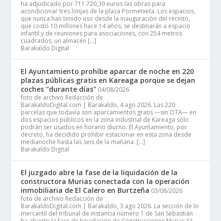
ha adjudicado por 711.720,39 euros las obras para
acondicionar tres lonjas de la plaza Pormetxeta. Los espacios,
que nunca han tenido uso desde la inauguración del recinto,
que costó 10 millones hace 14 años, se destinarán a espacio
infantil y de reuniones para asociaciones, con 254 metros
cuadrados; un almacén […]
Barakaldo Digital
El Ayuntamiento prohíbe aparcar de noche en 220
plazas públicas gratis en Kareaga porque se dejan
coches "durante días"
04/08/2026
foto de archivo Redacción de
BarakaldoDigital.com | Barakaldo, 4 ago 2026. Las 220
parcelas que todavía son aparcamientos gratis —sin OTA— en
dos espacios públicos en la zona industrial de Kareaga sólo
podrán ser usados en horario diurno. El Ayuntamiento, por
decreto, ha decidido prohibir estacionar en esta zona desde
medianoche hasta las seis de la mañana. […]
Barakaldo Digital
El juzgado abre la fase de la liquidación de la
constructora Murias conectada con la operación
inmobiliaria de El Calero en Burtzeña
03/08/2026
foto de archivo Redacción de
BarakaldoDigital.com | Barakaldo, 3 ago 2026. La sección de lo
mercantil del tribunal de instancia número 1 de San Sebastián
ha abierto la fase de liquidación de Construcciones Murias SA,