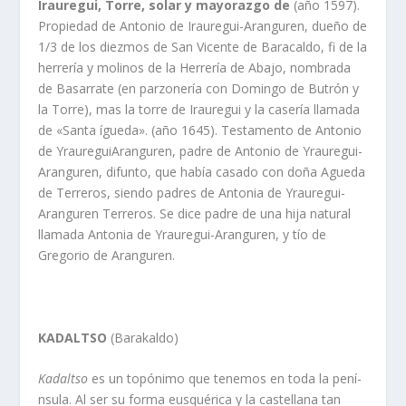
Irauregui, Torre, solar y mayorazgo de
(año 1597).
Propiedad de Antonio de Irauregui-Aranguren, dueño de
1/3 de los diezmos de San Vicente de Baracaldo, fi de la
herrerí­a y molinos de la Herrerí­a de Abajo, nombrada
de Basarrate (en parzonerí­a con Domingo de Butrón y
la Torre), mas la torre de Irauregui y la caserí­a llamada
de «Santa ígueda». (año 1645). Testamento de Antonio
de Yrauregui­Aranguren, padre de Antonio de Yrauregui­
Aranguren, difunto, que habí­a casado con doña Agueda
de Terreros, siendo padres de Antonia de Yrauregui-
Aranguren Terreros. Se dice padre de una hija natural
llamada Antonia de Yrauregui-Aranguren, y tí­o de
Gregorio de Aranguren.
KADALTSO
(Barakaldo)
Kadaltso
es un topónimo que tenemos en toda la pení­
nsula. Al ser su forma eusquérica y la castellana tan