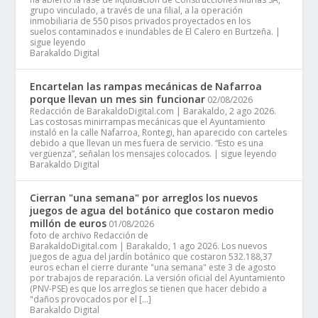
grupo vinculado, a través de una filial, a la operación
inmobiliaria de 550 pisos privados proyectados en los
suelos contaminados e inundables de El Calero en Burtzeña. |
sigue leyendo
Barakaldo Digital
Encartelan las rampas mecánicas de Nafarroa
porque llevan un mes sin funcionar
02/08/2026
Redacción de BarakaldoDigital.com | Barakaldo, 2 ago 2026.
Las costosas minirrampas mecánicas que el Ayuntamiento
instaló en la calle Nafarroa, Rontegi, han aparecido con carteles
debido a que llevan un mes fuera de servicio. “Esto es una
vergüenza”, señalan los mensajes colocados. | sigue leyendo
Barakaldo Digital
Cierran "una semana" por arreglos los nuevos
juegos de agua del botánico que costaron medio
millón de euros
01/08/2026
foto de archivo Redacción de
BarakaldoDigital.com | Barakaldo, 1 ago 2026. Los nuevos
juegos de agua del jardín botánico que costaron 532.188,37
euros echan el cierre durante "una semana" este 3 de agosto
por trabajos de reparación. La versión oficial del Ayuntamiento
(PNV-PSE) es que los arreglos se tienen que hacer debido a
"daños provocados por el […]
Barakaldo Digital