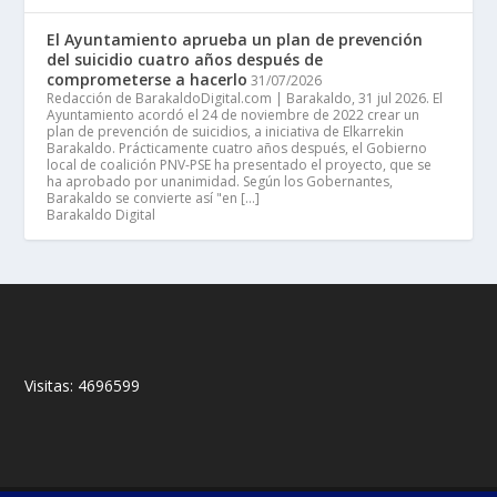
El Ayuntamiento aprueba un plan de prevención
del suicidio cuatro años después de
comprometerse a hacerlo
31/07/2026
Redacción de BarakaldoDigital.com | Barakaldo, 31 jul 2026. El
Ayuntamiento acordó el 24 de noviembre de 2022 crear un
plan de prevención de suicidios, a iniciativa de Elkarrekin
Barakaldo. Prácticamente cuatro años después, el Gobierno
local de coalición PNV-PSE ha presentado el proyecto, que se
ha aprobado por unanimidad. Según los Gobernantes,
Barakaldo se convierte así "en […]
Barakaldo Digital
Visitas:
4696599