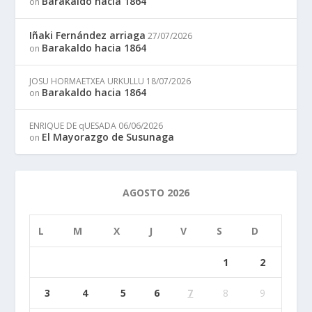
Barakaldo hacia 1864
on
Iñaki Fernández arriaga
27/07/2026
Barakaldo hacia 1864
on
JOSU HORMAETXEA URKULLU
18/07/2026
Barakaldo hacia 1864
on
ENRIQUE DE qUESADA
06/06/2026
El Mayorazgo de Susunaga
on
AGOSTO 2026
L
M
X
J
V
S
D
1
2
3
4
5
6
7
8
9