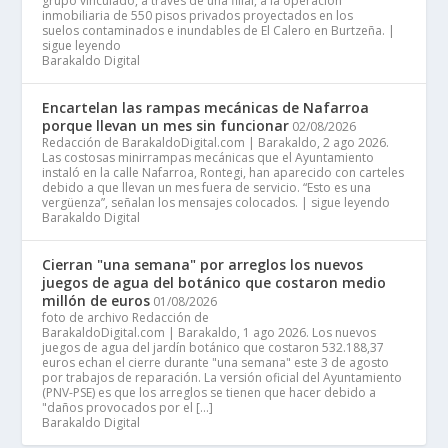
grupo vinculado, a través de una filial, a la operación
inmobiliaria de 550 pisos privados proyectados en los
suelos contaminados e inundables de El Calero en Burtzeña. |
sigue leyendo
Barakaldo Digital
Encartelan las rampas mecánicas de Nafarroa
porque llevan un mes sin funcionar
02/08/2026
Redacción de BarakaldoDigital.com | Barakaldo, 2 ago 2026.
Las costosas minirrampas mecánicas que el Ayuntamiento
instaló en la calle Nafarroa, Rontegi, han aparecido con carteles
debido a que llevan un mes fuera de servicio. “Esto es una
vergüenza”, señalan los mensajes colocados. | sigue leyendo
Barakaldo Digital
Cierran "una semana" por arreglos los nuevos
juegos de agua del botánico que costaron medio
millón de euros
01/08/2026
foto de archivo Redacción de
BarakaldoDigital.com | Barakaldo, 1 ago 2026. Los nuevos
juegos de agua del jardín botánico que costaron 532.188,37
euros echan el cierre durante "una semana" este 3 de agosto
por trabajos de reparación. La versión oficial del Ayuntamiento
(PNV-PSE) es que los arreglos se tienen que hacer debido a
"daños provocados por el […]
Barakaldo Digital