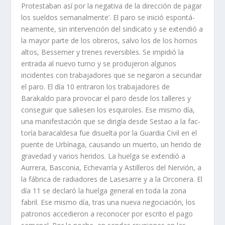
Protestaban así­ por la negativa de la dirección de pagar
los sueldos semanalmente’. El paro se inició espontá­
neamente, sin intervención del sindicato y se extendió a
la mayor parte de los obreros, salvo los de los hornos
altos, Bessemer y trenes reversibles. Se impi­dió la
entrada al nuevo turno y se produjeron algunos
incidentes con trabajadores que se negaron a secundar
el paro. El dí­a 10 entraron los trabajadores de
Barakaldo para provocar el paro desde los talleres y
conseguir que saliesen los esquiroles. Ese mismo dí­a,
una manifestación que se dirigí­a desde Sestao a la fac­
torí­a baracaldesa fue disuelta por la Guardia Civil en el
puente de Urbí­naga, cau­sando un muerto, un herido de
gravedad y varios heridos. La huelga se exten­dió a
Aurrera, Basconia, Echevarrí­a y Astilleros del Nervión, a
la fábrica de radia­dores de Lasesarre y a la Orconera. El
dí­a 11 se declaró la huelga general en toda la zona
fabril. Ese mismo dí­a, tras una nueva negociación, los
patronos accedie­ron a reconocer por escrito el pago