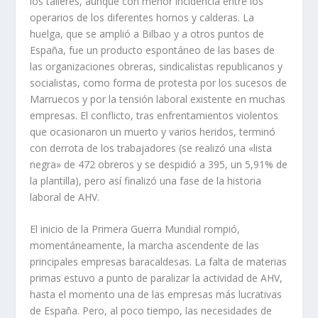
los talleres, aunque con menor incidencia entre los
operarios de los diferentes hornos y cal­deras. La
huelga, que se amplió a Bilbao y a otros puntos de
España, fue un producto espontáneo de las bases de
las organizaciones obreras, sindicalistas repu­blicanos y
socialistas, como forma de protesta por los sucesos de
Marruecos y por la tensión laboral existente en muchas
empresas. El conflicto, tras enfren­tamientos violentos
que ocasionaron un muerto y varios heridos, terminó
con derrota de los trabajadores (se realizó una «lista
negra» de 472 obreros y se despidió a 395, un 5,91% de
la plantilla), pero así­ finalizó una fase de la histo­ria
laboral de AHV.
El inicio de la Primera Guerra Mundial rompió,
momentáneamente, la mar­cha ascendente de las
principales empresas baracaldesas. La falta de materias
primas estuvo a punto de paralizar la actividad de AHV,
hasta el momento una de las empresas más lucrativas
de España. Pero, al poco tiempo, las necesida­des de