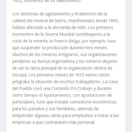
1932, momento de su falleci­miento.
Los sí­ntomas de agotamiento y el deterioro de la
calidad del mineral de hie­rro, manifestados desde 1899,
habí­an afectado a la demanda de éste. Los pri­meros
momentos de la Guerra Mundial contribuyeron a la
crisis de la minerí­a: la Franco-Belga, por ejemplo, tuvo
que suspender su producción durante tres meses.
Muchos de los mineros emigraron, sus organizaciones
perdieron su fuerza negociadora y los mineros dejaron
de ser la rama principal de la organi­zación obrera de
Vizcaya. Los primeros meses de 1915 vieron cómo
peligra­ba la situación de muchos trabajadores. La Casa
del Pueblo creó una Comisión ProTrabajo y durante
cierto tiempo el Ayuntamiento, con aportaciones de
par­ticulares, tuvo que instalar comedores económicos
para los parados y sus fami­liares, además de
emprender algunas obras para emplearlos e instar a las
empresas a que contratasen más personal.