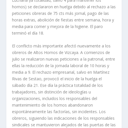
Luchana (la totalidad, salvo 4 para mantener los
hornos) se declararon en huelga debido al rechazo a las
peticiones obreras de 75 cts más jornal, pago de las
horas extras, abolición de fiestas entre semana, hora y
media para comer y mejora de la higiene. El paro
terminó el dí­a 18.
El conflicto más importante afectó nuevamente a los
obreros de Altos Hornos de Vizcaya. A comienzos de
julio se realizaron nuevas peticiones a la patronal, entre
ellas la reducción de la jornada laboral de 10 horas y
media a 9. El rechazo empresarial, salvo en Martí­nez
Rivas de Sestao, provocó el ini­cio de la huelga el
sábado dí­a 21. Ese dí­a la práctica totalidad de los
trabaja­dores, sin distinción de ideologí­as u
organizaciones, incluidos los responsa­bles del
mantenimiento de los hornos abandonaron
espontáneamente las fac­torí­as, sin incidentes. Los
obreros, siguiendo las indicaciones de los respon­sables
sindicales se mantuvieron alejados de las puertas de las