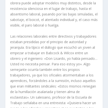
obrera puede adoptar modelos muy distintos, desde la
resistencia silenciosa en el lugar de trabajo, hasta el
absentismo laboral, pasando por las bajas simuladas, el
sabotaje, el boicot, el atentado individual y, el caso más
visible, el paro laboral o huelga.
Las relaciones laborales entre directivos y trabajadores
estaban presididas por el principio de autoridad y
jerarquí­a. Era tí­pico el diálogo que escuchó un joven al
empezar a trabajar en Babcock & Wilcox entre un
obrero y el ingeniero: «Don Lisardo, yo habí­a pensado…
Usted no necesita pensar. Para eso estoy yo». Algo
semejante ocurrí­a también entre los propios
trabajadores, ya que los ofi­ciales atormentaban a los
aprendices, forzándoles a la sumisión, incluso aque­llos
que eran militantes sindicales: «Estos mismos reniegan
de la humillación asalariada y tienen alma de
esclavistas». Un salesiano, profesor de la Escuela de
Trabajo señalaba en una entrevista: «Quisiera hacer un