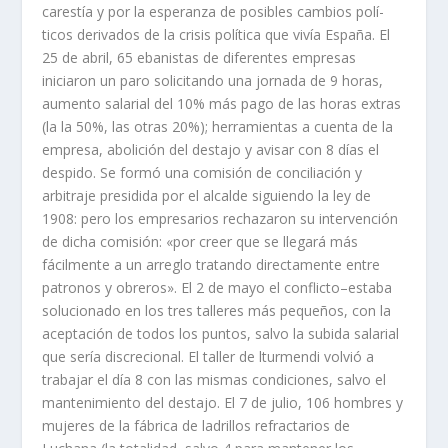
carestí­a y por la esperanza de posibles cambios polí­­
ticos derivados de la crisis polí­tica que viví­a España. El
25 de abril, 65 ebanis­tas de diferentes empresas
iniciaron un paro solicitando una jornada de 9 horas,
aumento salarial del 10% más pago de las horas extras
(la la 50%, las otras 20%); herramientas a cuenta de la
empresa, abolición del destajo y avisar con 8 dí­as el
despido. Se formó una comisión de conciliación y
arbitraje presidida por el alcal­de siguiendo la ley de
1908: pero los empresarios rechazaron su intervención
de dicha comisión: «por creer que se llegará más
fácilmente a un arreglo tratando directamente entre
patronos y obreros». El 2 de mayo el conflicto
–
estaba
solucio­nado en los tres talleres más pequeños, con la
aceptación de todos los puntos, salvo la subida salarial
que serí­a discrecional. El taller de lturmendi volvió a
trabajar el dí­a 8 con las mismas condiciones, salvo el
mantenimiento del destajo. El 7 de julio, 106 hombres y
mujeres de la fábrica de ladrillos refractarios de