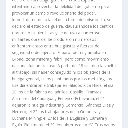
intentando aprovechar la debilidad del gobierno para
provocar un cambio revolucionario del poder.
Inmediatamente, a las 4 de la tarde del mismo dí­a, se
declaró el estado de guerra, clausurándose los centros
obreros o izquier­distas y se detuvo a numerosos
militantes obreros. Se produjeron numerosos
enfrentamientos entre huelguistas y fuerzas de
seguridad o del ejército. El paro fue muy amplio en
Bilbao, zona minera y fabril, pero como movimiento
nacio­nal fue un fracaso. A partir del 18 se inició la vuelta
al trabajo, sin haber conse­guido ni los objetivos de la
huelga general, ni los planteados por los metalúrgi­cos.
Ese dí­a entraron a trabajar en Hilados Rica Hnos; el dí­a
20 los de la fábrica de ladrillos, Castillo, Tranví­as,
Alambres del Cadagua y Federico Echevarrí­a; el 21
dejaron la huelga Industria y Comercio, Sánchez Dí­az y
Herrero, el 22 los tra­bajadores de la Orconera y
Luchana Mining; el 27 los de la L’Eglí­sse y Cámara y
Eguí­a. Finalmente el 29, los obreros de AHV. Tras varios