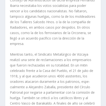
Consejo de Administración de dicha empresa Fernando
Ibarra necesitaba los votos socia­listas para poder
vencer a los candidatos nacionalistas. No faltaron,
tampoco algunas huelgas, corno la de los moldeadores
de los Talleres Salcedo Hnos. o la de la compañí­a de
Radiadores, en ambos casos por despidos. En otros
casos, como la de los ferroviarios de la Orconera, se
llegó a un acuerdo pací­fico con la dirección de la
empresa.
Mientras tanto, el Sindicato Metalúrgico de Vizcaya
realizó una serie de recla­maciones a los empresarios
que fueron rechazadas en su totalidad. En un mitin
celebrado frente a la Casa del Pueblo, el 21 de julio de
1918, y al que acudie­ron unos 4000 asistentes, los
oradores atacaron duramente a los patronos, espe­
cialmente a Alejandro Zaballa, presidente del Cí­rculo
Patronal por negarse a par­lamentar con la comisión de
huelga. También se criticó a los católicos libres y al
Centro Vasco de Barakaldo. A finales de año se celebró