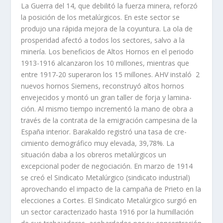
La Guerra del 14, que debilitó la fuerza minera, reforzó
la posición de los meta­lúrgicos. En este sector se
produjo una rápida mejora de la coyuntura. La ola de
prosperidad afectó a todos los sectores, salvo a la
minerí­a. Los beneficios de Altos Hornos en el periodo
1913-1916 alcanzaron los 10 millones, mientras que
entre 1917-20 superaron los 15 millones. AHV instaló 2
nuevos hornos Siemens, reconstruyó altos hornos
envejecidos y montó un gran taller de forja y lamina­
ción. Al mismo tiempo incrementó la mano de obra a
través de la contrata de la emigración campesina de la
España interior. Barakaldo registró una tasa de cre­
cimiento demográfico muy elevada, 39,78%. La
situación daba a los obreros metalúrgicos un
excepcional poder de negociación. En marzo de 1914
se creó el Sindicato Metalúrgico (sindicato industrial)
aprovechando el impacto de la cam­paña de Prieto en la
elecciones a Cortes. El Sindicato Metalúrgico surgió en
un sector caracterizado hasta 1916 por la humillación