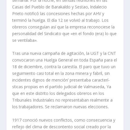
semanal. Por la noche, en sendas reuniones en las
Casas del Pueblo de Barakaldo y Sestao, lndalecio
Prieto notificó las conce­siones hechas por AHV y
terminó la huelga. El dí­a 12 se volvió al trabajo. Los
obreros conseguí­an así­ que la empresa reconociese la
personalidad del Sindicato que «en el fondo (era) lo que
se ventilaba».
Tras una nueva campaña de agitación, la UGT y la CNT
convocaron una Huelga General en toda España para el
18 de diciembre, contra la carestí­a. El paro que tuvo un
seguimiento casi total en la zona minera y fabril, sin
inciden­tes dignos de mención’ presentaba caracterí­
sticas propias en el partido judicial de Valmaseda, Ya
que en este distrito los delegados obreros en los
Tribunales Industriales no representaban realmente a
los trabajadores. Se reclamaron nue­vas elecciones.
1917 conoció nuevos conflictos, como consecuencia y
reflejo del clima de des­contento social creado por la