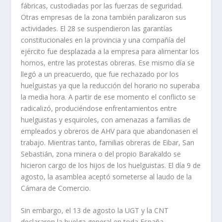
fábricas, custo­diadas por las fuerzas de seguridad.
Otras empresas de la zona también paralizaron sus
actividades. El 28 se suspendieron las garantí­as
constitucio­nales en la provincia y una compañí­a del
ejército fue desplazada a la empre­sa para alimentar los
hornos, entre las protestas obreras. Ese mismo dí­a se
llegó a un preacuerdo, que fue rechazado por los
huelguistas ya que la reduc­ción del horario no superaba
la media hora. A partir de ese momento el con­flicto se
radicalizó, produciéndose enfrentamientos entre
huelguistas y esquiroles, con amenazas a familias de
empleados y obreros de AHV para que abandonasen el
trabajo. Mientras tanto, familias obreras de Eibar, San
Sebastián, zona minera o del propio Barakaldo se
hicieron cargo de los hijos de los huelguistas. El dí­a 9 de
agosto, la asamblea aceptó someterse al laudo de la
Cámara de Comercio.
Sin embargo, el 13 de agosto la UGT y la CNT
declararon la huelga general en toda España,