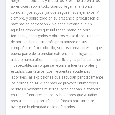
ruego a los oficiales y maestros. Y es que traten a los
aprendices, sobre todo cuando llegan a la fábri­ca,
como a hijos suyos, ya que seguirán sus ejemplos. Y
siempre, y sobre todo en su presencia, procurasen el
máximo de corrección». No serí­a extraño que en
aquellas empresas que utilizaban mano de obra
femenina, encargados y obre­ros masculinos tratasen
de aprovechar la situación para abusar de sus
compañe­ras. Por todo ello, somos conscientes de que
buena parte de la tensión existente en el lugar del
trabajo nunca aflora a la superficie y es prácticamente
indetecta­ble, salvo que se recurra a fuentes orales y
estudios cualitativos. Los frecuentes accidentes
laborales, las explosiones que sacudí­an periódicamente
los hornos de AHV, además de provocar numerosos
heridos y bastantes muertos, ocasionaban la zozobra
entre los familiares de los trabajadores que acudí­an
presurosos a la porterí­a de la fábrica para intentar
averiguar la identidad de los afectados.