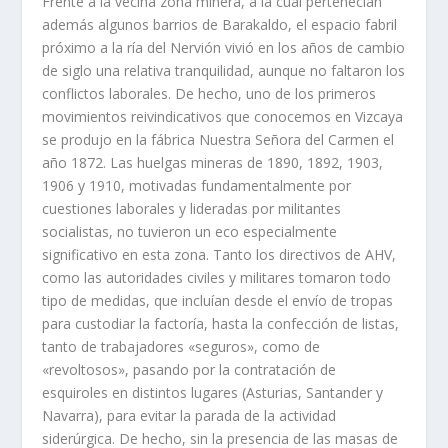
Frente a la vecina zona minera, a la cual pertenecí­an
además algunos barrios de Barakaldo, el espacio fabril
próximo a la rí­a del Nervión vivió en los años de cambio
de siglo una relativa tranquilidad, aunque no faltaron los
conflictos laborales. De hecho, uno de los primeros
movimientos reivindi­cativos que conocemos en Vizcaya
se produjo en la fábrica Nuestra Señora del Carmen el
año 1872. Las huelgas mineras de 1890, 1892, 1903,
1906 y 1910, motivadas fundamentalmente por
cuestiones laborales y lideradas por militantes
socialistas, no tuvieron un eco especialmente
significativo en esta zona. Tanto los directivos de AHV,
como las autoridades civiles y militares tomaron todo
tipo de medidas, que incluí­an desde el enví­o de tropas
para cus­todiar la factorí­a, hasta la confección de listas,
tanto de trabajadores «segu­ros», como de
«revoltosos», pasando por la contratación de
esquiroles en dis­tintos lugares (Asturias, Santander y
Navarra), para evitar la parada de la acti­vidad
siderúrgica. De hecho, sin la presencia de las masas de