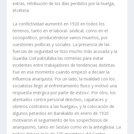
extras, retribución de los dí­as perdidos por la huelga,
etcétera.
La conflictividad aumentó en 1920 en todos los
terrenos, tanto en el laboral- sindical, como en el
sociopolí­tico, produciéndose varios muertos, por
cuestio­nes polí­ticas y sociales. La presencia de las
fuerzas de seguridad se hizo mucho más acusada y la
Guardia Civil patrullaba las romerí­as para evitar
incidentes entre trabajadores de tendencias distintas.
Fue en ese momento cuando empe­zó a decaer la
influencia anarquista. Por un lado, la rivalidad con los
socialistas llegó al enfrentamiento fí­sico y motivó una
respuesta enérgica por parte de éstos»’. Por otro, los
atentados contra personal directivo, capataces y
obreros con­trarios a las huelgas», y la colocación de
algunos petardos en Barakaldo en enero de 1920
motivaron el seguimiento de los sospechosos de
anarquismo, tanto en Sestao como en la anteiglesia. La
policí­a detuvo más de 100 miembros del Centro