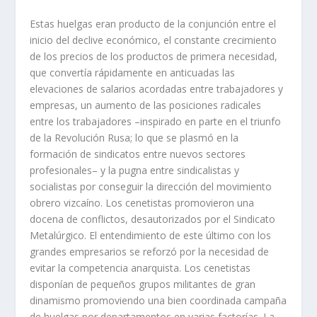
Estas huelgas eran producto de la conjunción entre el
inicio del declive econó­mico, el constante crecimiento
de los precios de los productos de primera nece­sidad,
que convertí­a rápidamente en anticuadas las
elevaciones de salarios acor­dadas entre trabajadores y
empresas, un aumento de las posiciones radicales
entre los trabajadores –inspirado en parte en el triunfo
de la Revolución Rusa; lo que se plasmó en la
formación de sindicatos entre nuevos sectores
profesionales– y la pugna entre sindicalistas y
socialistas por conseguir la dirección del movimien­to
obrero vizcaí­no. Los cenetistas promovieron una
docena de conflictos, desau­torizados por el Sindicato
Metalúrgico. El entendimiento de este último con los
grandes empresarios se reforzó por la necesidad de
evitar la competencia anar­quista. Los cenetistas
disponí­an de pequeños grupos militantes de gran
dinamis­mo promoviendo una bien coordinada campaña
de huelgas por departamentos en varias factorí­as. La