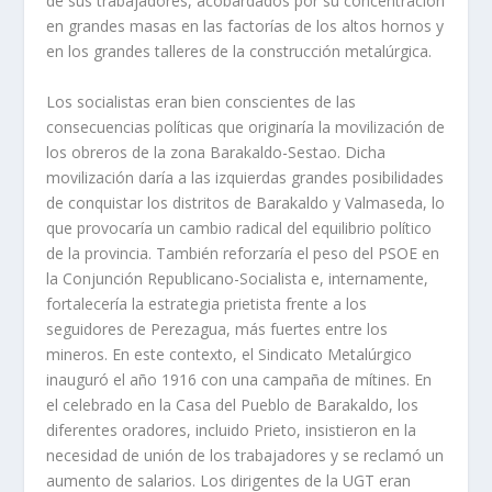
de sus trabajadores, acobarda­dos por su concentración
en grandes masas en las factorí­as de los altos hornos y
en los grandes talleres de la construcción metalúrgica.
Los socialistas eran bien conscientes de las
consecuencias polí­ticas que origina­rí­a la movilización de
los obreros de la zona Barakaldo-Sestao. Dicha
moviliza­ción darí­a a las izquierdas grandes posibilidades
de conquistar los distritos de Barakaldo y Valmaseda, lo
que provocarí­a un cambio radical del equilibrio polí­ti­co
de la provincia. También reforzarí­a el peso del PSOE en
la Conjunción Republicano-Socialista e, internamente,
fortalecerí­a la estrategia prietista frente a los
seguidores de Perezagua, más fuertes entre los
mineros. En este contexto, el Sindicato Metalúrgico
inauguró el año 1916 con una campaña de mí­tines. En
el celebrado en la Casa del Pueblo de Barakaldo, los
diferentes oradores, incluido Prieto, insistieron en la
necesidad de unión de los trabajadores y se reclamó un
aumento de salarios. Los dirigentes de la UGT eran