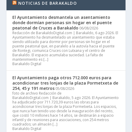
NOTICIAS DE BARAKALDO
El Ayuntamiento desmantela un asentamiento
donde dormían personas sin hogar en el puente
peatonal de Cruces a Barakaldo
06/08/2026
Redacción de BarakaldoDigital.com | Barakaldo, 6 ago 2026. El
Ayuntamiento ha desmantelado un asentamiento que estaba
siendo utilizado para dormir por personas sin hogar en el
puente peatonal que, en paralelo a la autovía hacia el puente
de Rontegi, comunica Cruces con Lutxana y el centro de
Barakaldo. El espacio acumulaba suciedad. La falta de
mantenimiento es […]
Barakaldo Digital
El Ayuntamiento paga otros 712.000 euros para
acondicionar tres lonjas de la plaza Pormetxeta de
254, 45 y 191 metros
05/08/2026
foto de archivo Redacción de
BarakaldoDigital.com | Barakaldo, 5 ago 2026. El Ayuntamiento
ha adjudicado por 711.720,39 euros las obras para
acondicionar tres lonjas de la plaza Pormetxeta. Los espacios,
que nunca han tenido uso desde la inauguración del recinto,
que costó 10 millones hace 14 años, se destinarán a espacio
infantil y de reuniones para asociaciones, con 254 metros
cuadrados; un almacén […]
Barakaldo Digital