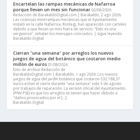
Encartelan las rampas mecánicas de Nafarroa
porque llevan un mes sin funcionar
02/08/2026
Redacción de BarakaldoDigital.com | Barakaldo, 2 ago 2026.
Las costosas minirrampas mecánicas que el Ayuntamiento
instaló en la calle Nafarroa, Rontegi, han aparecido con carteles
debido a que llevan un mes fuera de servicio. “Esto es una
vergüenza”, señalan los mensajes colocados. | sigue leyendo
Barakaldo Digital
Cierran "una semana" por arreglos los nuevos
juegos de agua del botánico que costaron medio
millón de euros
01/08/2026
foto de archivo Redacción de
BarakaldoDigital.com | Barakaldo, 1 ago 2026. Los nuevos
juegos de agua del jardín botánico que costaron 532.188,37
euros echan el cierre durante "una semana" este 3 de agosto
por trabajos de reparación. La versión oficial del Ayuntamiento
(PNV-PSE) es que los arreglos se tienen que hacer debido a
"daños provocados por el […]
Barakaldo Digital