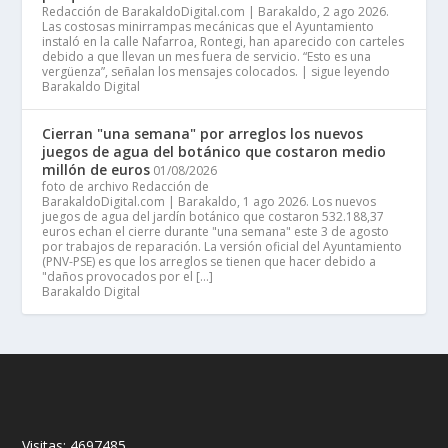
Redacción de BarakaldoDigital.com | Barakaldo, 2 ago 2026.
Las costosas minirrampas mecánicas que el Ayuntamiento
instaló en la calle Nafarroa, Rontegi, han aparecido con carteles
debido a que llevan un mes fuera de servicio. “Esto es una
vergüenza”, señalan los mensajes colocados. | sigue leyendo
Barakaldo Digital
Cierran "una semana" por arreglos los nuevos
juegos de agua del botánico que costaron medio
millón de euros
01/08/2026
foto de archivo Redacción de
BarakaldoDigital.com | Barakaldo, 1 ago 2026. Los nuevos
juegos de agua del jardín botánico que costaron 532.188,37
euros echan el cierre durante "una semana" este 3 de agosto
por trabajos de reparación. La versión oficial del Ayuntamiento
(PNV-PSE) es que los arreglos se tienen que hacer debido a
"daños provocados por el […]
Barakaldo Digital
Visitas:
4697485