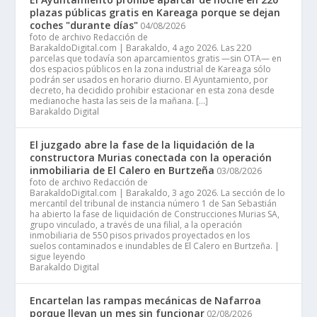
plazas públicas gratis en Kareaga porque se dejan
coches "durante días"
04/08/2026
foto de archivo Redacción de
BarakaldoDigital.com | Barakaldo, 4 ago 2026. Las 220
parcelas que todavía son aparcamientos gratis —sin OTA— en
dos espacios públicos en la zona industrial de Kareaga sólo
podrán ser usados en horario diurno. El Ayuntamiento, por
decreto, ha decidido prohibir estacionar en esta zona desde
medianoche hasta las seis de la mañana. […]
Barakaldo Digital
El juzgado abre la fase de la liquidación de la
constructora Murias conectada con la operación
inmobiliaria de El Calero en Burtzeña
03/08/2026
foto de archivo Redacción de
BarakaldoDigital.com | Barakaldo, 3 ago 2026. La sección de lo
mercantil del tribunal de instancia número 1 de San Sebastián
ha abierto la fase de liquidación de Construcciones Murias SA,
grupo vinculado, a través de una filial, a la operación
inmobiliaria de 550 pisos privados proyectados en los
suelos contaminados e inundables de El Calero en Burtzeña. |
sigue leyendo
Barakaldo Digital
Encartelan las rampas mecánicas de Nafarroa
porque llevan un mes sin funcionar
02/08/2026