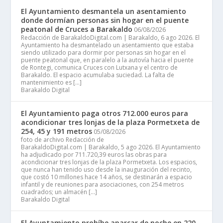
El Ayuntamiento desmantela un asentamiento
donde dormían personas sin hogar en el puente
peatonal de Cruces a Barakaldo
06/08/2026
Redacción de BarakaldoDigital.com | Barakaldo, 6 ago 2026. El
Ayuntamiento ha desmantelado un asentamiento que estaba
siendo utilizado para dormir por personas sin hogar en el
puente peatonal que, en paralelo a la autovía hacia el puente
de Rontegi, comunica Cruces con Lutxana y el centro de
Barakaldo. El espacio acumulaba suciedad. La falta de
mantenimiento es […]
Barakaldo Digital
El Ayuntamiento paga otros 712.000 euros para
acondicionar tres lonjas de la plaza Pormetxeta de
254, 45 y 191 metros
05/08/2026
foto de archivo Redacción de
BarakaldoDigital.com | Barakaldo, 5 ago 2026. El Ayuntamiento
ha adjudicado por 711.720,39 euros las obras para
acondicionar tres lonjas de la plaza Pormetxeta. Los espacios,
que nunca han tenido uso desde la inauguración del recinto,
que costó 10 millones hace 14 años, se destinarán a espacio
infantil y de reuniones para asociaciones, con 254 metros
cuadrados; un almacén […]
Barakaldo Digital
El Ayuntamiento prohíbe aparcar de noche en 220