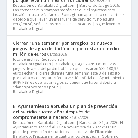
porque llevan un mes sin funcionar
02/08/2026
Redacción de BarakaldoDigital.com | Barakaldo, 2 ago 2026.
Las costosas minirrampas mecánicas que el Ayuntamiento
instaló en la calle Nafarroa, Rontegi, han aparecido con carteles
debido a que llevan un mes fuera de servicio. “Esto es una
vergüenza”, señalan los mensajes colocados. | sigue leyendo
Barakaldo Digital
Cierran "una semana" por arreglos los nuevos
juegos de agua del botánico que costaron medio
millón de euros
01/08/2026
foto de archivo Redacción de
BarakaldoDigital.com | Barakaldo, 1 ago 2026. Los nuevos
juegos de agua del jardín botánico que costaron 532.188,37
euros echan el cierre durante "una semana" este 3 de agosto
por trabajos de reparación. La versión oficial del Ayuntamiento
(PNV-PSE) es que los arreglos se tienen que hacer debido a
"daños provocados por el […]
Barakaldo Digital
El Ayuntamiento aprueba un plan de prevención
del suicidio cuatro años después de
comprometerse a hacerlo
31/07/2026
Redacción de BarakaldoDigital.com | Barakaldo, 31 jul 2026. El
Ayuntamiento acordó el 24 de noviembre de 2022 crear un
plan de prevención de suicidios, a iniciativa de Elkarrekin
Barakaldo. Prácticamente cuatro años después, el Gobierno