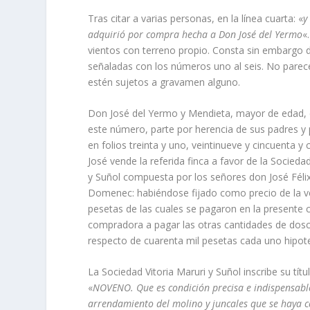
Tras citar a varias personas, en la lí­nea cuarta: «
y
adquirió por com­pra hecha a Don José del Yermo
«
vientos con terreno propio. Consta sin embargo d
señaladas con los números uno al seis. No parec
estén sujetos a gravamen alguno.
Don José del Yermo y Mendieta, mayor de edad, cas
este número, parte por herencia de sus padres y
en folios treinta y uno, veintinueve y cincuenta 
José vende la referida finca a favor de la Sociedad
y Suñol compuesta por los señores don José Félix d
Domenec: habiéndose fijado como precio de la ve
pesetas de las cuales se pagaron en la presente 
compradora a pagar las otras cantidades de dosci
respecto de cua­renta mil pesetas cada uno hipote
La Sociedad Vitoria Maruri y Suñol inscribe su tí­
«
NOVENO. Que es condición precisa e indispensable
arrendamiento del molino y juncales que se haya c