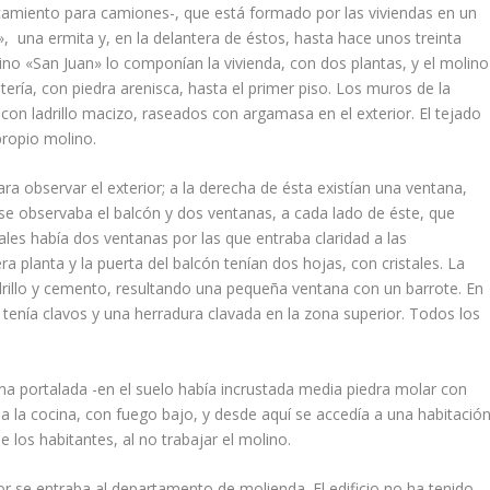
camiento para camiones-, que está formado por las viviendas en un
, una ermita y, en la delantera de éstos, hasta hace unos treinta
lino «San Juan» lo componí­an la vivienda, con dos plantas, y el molino
erí­a, con piedra arenisca, hasta el primer piso. Los muros de la
con ladrillo macizo, raseados con argamasa en el exterior. El tejado
propio molino.
ara observar el exte­rior; a la derecha de ésta existí­an una ventana,
o se observaba el balcón y dos ventanas, a cada lado de éste, que
rales habí­a dos ventanas por las que entraba claridad a las
a planta y la puerta del balcón tení­an dos hojas, con cristales. La
drillo y cemen­to, resultando una pequeña ventana con un barrote. En
tení­a clavos y una herradura clavada en la zona superior. Todos los
una portalada -en el suelo habí­a incrustada media piedra molar con
aba la cocina, con fuego bajo, y desde aquí­ se accedí­a a una habitación
los habitantes, al no trabajar el molino.
r se entraba al departa­mento de molienda. El edificio no ha tenido