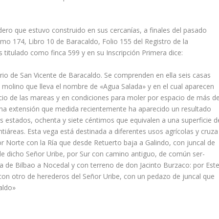
ero que estuvo cons­truido en sus cercaní­as, a finales del pasado
o 174, Libro 10 de Baracaldo, Folio 155 del Registro de la
 titulado como finca 599 y en su Inscripción Primera dice:
rio de San Vicente de Baracaldo. Se comprenden en ella seis casas
n molino que lleva el nombre de «Agua Salada» y en el cual aparecen
icio de las mareas y en condiciones para moler por espacio de más d
 una extensión que medida recientemente ha aparecido un resultado
ós estados, ochenta y siete céntimos que equivalen a una superficie d
tiáreas. Esta vega está desti­nada a diferentes usos agrí­colas y cruza
por Norte con la Rí­a que desde Retuerto baja a Galindo, con juncal de
 de dicho Señor Uribe, por Sur con camino antiguo, de común ser­
a de Bilbao a Noce­dal y con terreno de don Jacinto Burzaco: por Est
con otro de herederos del Señor Uribe, con un pedazo de juncal que
ldo»