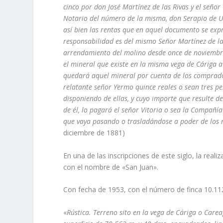
cinco por don José Martí­nez de las Rivas y el señor
Notario del número de la misma, don Serapio de Ur
así­ bien las rentas que en aquel documento se expr
responsabilidad es del mismo Señor Martí­nez de las
arrendamiento del molino desde once de noviembre 
el mineral que existe en la misma vega de Cáriga a o
quedará aquel mineral por cuenta de los comprador
relatante señor Yermo quince reales o sean tres pe
disponiendo de ellas, y cuyo importe que resulte d
de él, lo pagará el señor Vitoria o sea la Compañí
que vaya pasando o trasladándose a poder de los m
diciembre de 1881)
En una de las inscripciones de este siglo, la real
con el nombre de «San Juan».
Con fecha de 1953, con el número de finca 10.112, 
«
Rústica. Terreno sito en la vega de Cáriga o Care