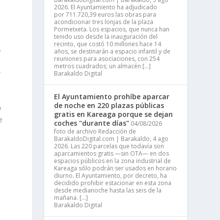
l
2026. El Ayuntamiento ha adjudicado
por 711.720,39 euros las obras para
á
acondicionar tres lonjas de la plaza
Pormetxeta. Los espacios, que nunca han
tenido uso desde la inauguración del
recinto, que costó 10 millones hace 14
años, se destinarán a espacio infantil y de
r
reuniones para asociaciones, con 254
metros cuadrados; un almacén […]
Barakaldo Digital
l
El Ayuntamiento prohíbe aparcar
de noche en 220 plazas públicas
a
gratis en Kareaga porque se dejan
e
coches "durante días"
04/08/2026
foto de archivo Redacción de
BarakaldoDigital.com | Barakaldo, 4 ago
2026. Las 220 parcelas que todavía son
aparcamientos gratis —sin OTA— en dos
espacios públicos en la zona industrial de
Kareaga sólo podrán ser usados en horario
diurno. El Ayuntamiento, por decreto, ha
decidido prohibir estacionar en esta zona
desde medianoche hasta las seis de la
mañana. […]
Barakaldo Digital