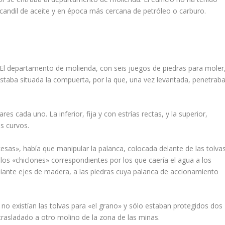
 un candil de aceite y en época más cercana de petróleo o carburo.
 El departamento de molienda, con seis juegos de piedras para moler
 estaba situada la compuerta, por la que, una vez levantada, penetrab
 cada uno. La infe­rior, fija y con estrí­as rectas, y la superior,
es curvos.
cesas», habí­a que manipular la palanca, colocada delante de las tolva
los «chiclones» correspondientes por los que caerí­a el agua a los
diante ejes de madera, a las piedras cuya palanca de accionamiento
no existí­an las tolvas para «el grano» y sólo estaban protegidos dos
 trasladado a otro molino de la zona de las minas.