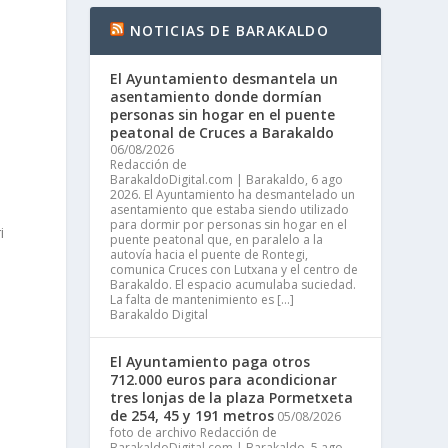
NOTICIAS DE BARAKALDO
El Ayuntamiento desmantela un
asentamiento donde dormían
personas sin hogar en el puente
peatonal de Cruces a Barakaldo
06/08/2026
Redacción de
BarakaldoDigital.com | Barakaldo, 6 ago
2026. El Ayuntamiento ha desmantelado un
asentamiento que estaba siendo utilizado
para dormir por personas sin hogar en el
i
puente peatonal que, en paralelo a la
autovía hacia el puente de Rontegi,
y
comunica Cruces con Lutxana y el centro de
Barakaldo. El espacio acumulaba suciedad.
La falta de mantenimiento es […]
Barakaldo Digital
El Ayuntamiento paga otros
712.000 euros para acondicionar
tres lonjas de la plaza Pormetxeta
de 254, 45 y 191 metros
05/08/2026
foto de archivo Redacción de
BarakaldoDigital.com | Barakaldo, 5 ago