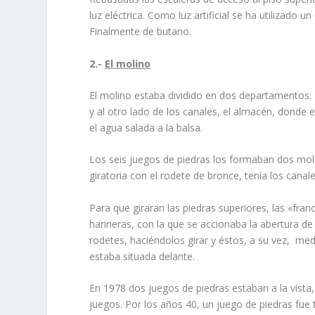
luz eléctrica. Como luz artifi­cial se ha utilizado
Finalmente de butano.
2.-
El molino
El molino estaba dividido en dos departamentos:
y al otro lado de los cana­les, el almacén, donde
el agua salada a la balsa.
Los seis juegos de piedras los formaban dos molares
giratoria con el rodete de bron­ce, tení­a los canal
Para que giraran las piedras superiores, las «fran
harineras, con la que se accionaba la abertura de 
rodetes, haciéndolos girar y éstos, a su vez, me
estaba situada delante.
En 1978 dos juegos de piedras estaban a la vista, 
juegos. Por los años 40, un juego de pie­dras fue