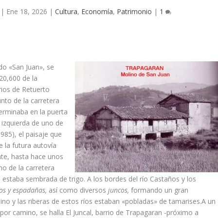
|
Ene 18, 2026
|
Cultura
,
Economía
,
Patrimonio
|
1
do «San Juan», se
120,600 de la
rios de Retuerto
nto de la carretera
erminaba en la puerta
a izquierda de uno de
1985), el paisaje que
 la futura autoví­a
te, hasta hace unos
no de la carretera
 estaba sembrada de trigo. A los bordes del rí­o Castaños y los
zos y espadañas,
así­ como diversos
juncos,
formando un gran
ino y las riberas de estos rí­os estaban «pobladas» de tamarises.A un
es por camino, se halla El Juncal, barrio de Trapagaran -próximo a