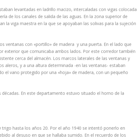
staban levantadas en ladrillo macizo, intercaladas con vigas colocada
erí­a de los canales de salida de las aguas. En la zona superior de
an la viga maes­tra en la que se apoyaban las solivas para la sujeción
 dos ventanas con «por­tillo» de madera y una puerta. En el lado que
redor exterior que comunicaba ambos lados. Por este corredor también
istente cerca del almacén. Los marcos laterales de las venta­nas y
los aleros, y a una altura determinada -en las ventanas- estaban
ndo el vano protegido por una «hoja» de madera, con un pequeño
s décadas. En este departamento estuvo situado el horno de la
 trigo hasta los años 20. Por el año 1940 se intentó ponerlo en
bido al desuso en que se hallaba sumido. En el recuerdo de los