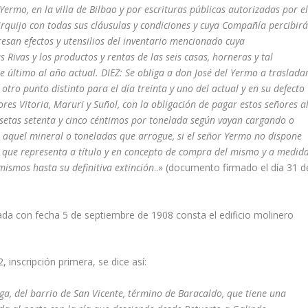
 Yermo, en la villa de Bilbao y por escrituras públicas autorizadas por e
quijo con todas sus cláusulas y condiciones y cuya Compañí­a percibir
esan efectos y utensilios del inventa­rio mencionado cuya
 Rivas y los productos y rentas de las seis casas, horneras y tal
último al año actual. DIEZ: Se obliga a don José del Yermo a traslada
tro punto distinto para el dí­a treinta y uno del actual y en su defecto
es Vitoria, Maruri y Suñol, con la obligación de pagar estos señores a
setas setenta y cinco céntimos por tonelada según vayan car­gando o
e aquel mineral o toneladas que arrogue, si el señor Yermo no dispone
­a que representa a tí­tulo y en concepto de compra del mismo y a medid
ismos hasta su definitiva extinción
..» (documento firmado el dí­a 31 d
izada con fecha 5 de sep­tiembre de 1908 consta el edificio molinero
inscripción primera, se dice así­:
aga, del barrio de San Vicente, término de Baracaldo, que tiene una