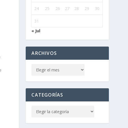
24
25
26
27
28
29
30
31
« Jul
ARCHIVOS
e
e
CATEGORÍAS
e