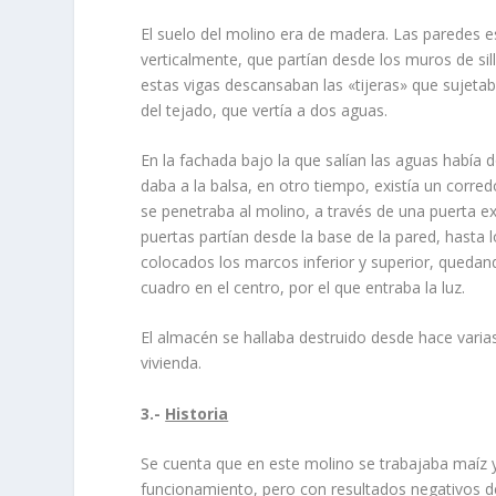
El suelo del molino era de madera. Las paredes e
verticalmente, que partí­an desde los muros de sill
estas vigas descansaban las «tijeras» que sujetab
del tejado, que vertí­a a dos aguas.
En la fachada bajo la que salí­an las aguas habí­a
daba a la balsa, en otro tiempo, existí­a un cor
se penetraba al molino, a través de una puerta ex
puertas partí­an desde la base de la pared, hasta 
colocados los marcos inferior y superior, queda
cuadro en el centro, por el que entraba la luz.
El almacén se hallaba destruido desde hace varia
vivienda.
3.-
Historia
Se cuenta que en este molino se trabajaba maí­z y
funcionamiento, pero con resultados negativos de