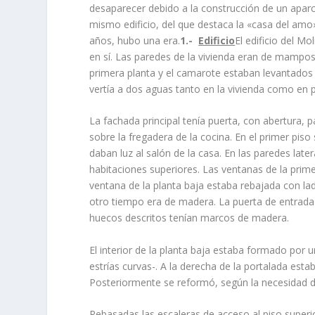
desaparecer debido a la construcción de un apar
mismo edificio, del que destaca la «casa del amo»
años, hubo una era.
1.-
Edificio
El edificio del Mo
en sí­. Las paredes de la vivienda eran de mampost
primera planta y el camarote estaban levantados 
vertí­a a dos aguas tanto en la vivienda como en 
La fachada principal tení­a puerta, con abertura, p
sobre la fregadera de la coci­na. En el primer pis
daban luz al salón de la casa. En las paredes late
habitaciones superiores. Las ventanas de la primer
ventana de la planta baja estaba rebajada con la
otro tiempo era de madera. La puerta de entrada 
huecos descritos tení­an marcos de madera.
El interior de la planta baja estaba formado por 
estrí­as curvas-. A la dere­cha de la portalada est
Posteriormente se reformó, según la necesidad de 
Rebasadas las escaleras de acceso al piso superio