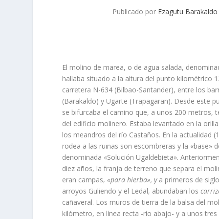
Publicado por
Ezagutu Barakaldo
El molino de marea, o de agua salada, denomina
hallaba situado a la altura del punto kilométrico 
carretera N-634 (Bilbao-Santander), entre los bar
(Barakaldo) y Ugarte (Trapagaran). Desde este pu
se bifurcaba el camino que, a unos 200 metros, t
del edificio molinero. Estaba levantado en la orill
los meandros del rí­o Castaños. En la actualidad (
rodea a las ruinas son escombreras y la «base» de
denominada «Solución Ugaldebieta». Anteriormen
diez años, la franja de terreno que separa el moli
eran campas,
«para hierba», y
a primeros de siglo
arroyos Guliendo y el Ledal, abundaban los
carri
cañaveral. Los muros de tierra de la balsa del mol
kilómetro, en lí­nea recta -rí­o abajo- y a unos tr