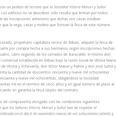
 con un pedazo de terreno que la Sociedad Vitoria Maruri y Suñol
. Los edificios no se describen: sólo resulta que limitan por todos
e las inscripciones anteriores que dichas seis casas estaban
e que la vega, casas y molino que forman la finca de este número
ado, propie­tario capitalista vecino de Bilbao, adquirió la finca de
 parte por compra hecha a sus her­manos según inscripciones hechas
y cuatro, Libro segundo de los cerrados de Baracaldo: el mismo don
 comer­cial establecida en Bilbao bajo la razón social de Vitoria Marur
e Vitoria y Echeva­rrí­a, don Ví­ctor Maruri y Palme y don José Suñol 
nta la cantidad de doscientos cincuenta y nueve mil ochocientas
cincuenta y nueve mil ochocientas, obligándose la Socie­dad
entas mil en el termino de cinco años y en igual número de plazo al
cando en garantí­a la finca objeto del contrato.
tulo de compra­venta otorgado con las condiciones siguientes:
 que los Señores Vitoria, Maruri y Suñol han de respetar el
elebrado en el dí­a 6 de noviembre marzo de mil ochocientos setenta y