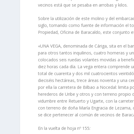
vecinos está que se pesaba en arrobas y kilos.
Sobre la utilización de este molino y del embarcad
siglo, tomando como fuente de información el tom
Propiedad, Oficina de Baracaldo, este conjunto es
«UNA VEGA, denominada de Cáriga, sita en el bar
para otros tantos inquilinos, cuatro horneras y u
colocados seis rue­das volantes movidas a benef
diez horas cada dí­a. La vega entera com­prende
total de cuarenta y dos mil cuatrocientos veintid
dieciséis hectáreas, trece áreas noventa y una cen
por ella la carretera de Bilbao a Nocedal: limita 
herederos de Uribe y otros y con terreno pro­pio
vidumbre entre Retuerto y Ugarte, con la carreter
con terreno de doña Marí­a Engracia de Lezama, 
se dice pertenecer al común de vecinos de Baraca
En la vuelta de hoja nº 155
: