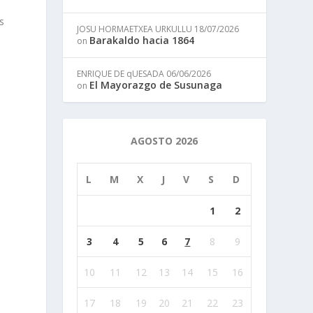
s
JOSU HORMAETXEA URKULLU
18/07/2026
Barakaldo hacia 1864
on
ENRIQUE DE qUESADA
06/06/2026
El Mayorazgo de Susunaga
on
AGOSTO 2026
L
M
X
J
V
S
D
1
2
3
4
5
6
7
8
9
10
11
12
13
14
15
16
17
18
19
20
21
22
23