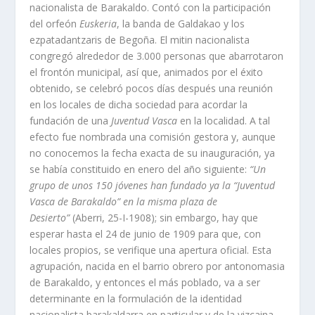
nacionalista de Barakaldo. Contó con la participación
del orfeón
Euskeria
, la banda de Galdakao y los
ezpatadantzaris de Begoña. El mitin nacionalista
congregó alrededor de 3.000 personas que abarrotaron
el frontón municipal, así que, animados por el éxito
obtenido, se celebró pocos días después una reunión
en los locales de dicha sociedad para acordar la
fundación de una
Juventud Vasca
en la localidad. A tal
efecto fue nombrada una comisión gestora y, aunque
no conocemos la fecha exacta de su inauguración, ya
se había constituido en enero del año siguiente:
“Un
grupo de unos 150 jóvenes han fundado ya la “Juventud
Vasca de Barakaldo” en la misma plaza de
Desierto”
(Aberri, 25-I-1908); sin embargo, hay que
esperar hasta el 24 de junio de 1909 para que, con
locales propios, se verifique una apertura oficial. Esta
agrupación, nacida en el barrio obrero por antonomasia
de Barakaldo, y entonces el más poblado, va a ser
determinante en la formulación de la identidad
nacionalista barakaldarra en particular y de la vizcaina