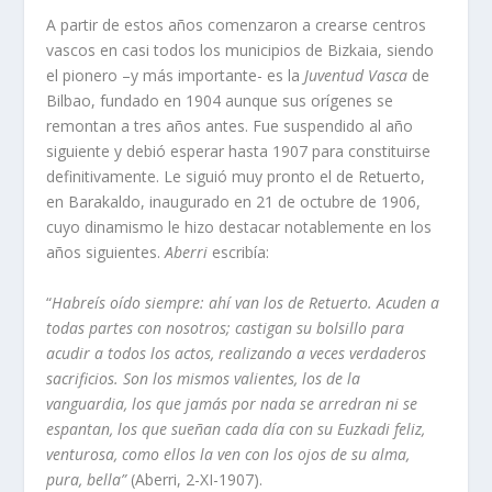
A partir de estos años comenzaron a crearse centros
vascos en casi todos los municipios de Bizkaia, siendo
el pionero –y más importante- es la
Juventud Vasca
de
Bilbao, fundado en 1904 aunque sus orígenes se
remontan a tres años antes. Fue suspendido al año
siguiente y debió esperar hasta 1907 para constituirse
definitivamente. Le siguió muy pronto el de Retuerto,
en Barakaldo, inaugurado en 21 de octubre de 1906,
cuyo dinamismo le hizo destacar notablemente en los
años siguientes.
Aberri
escribía:
“
Habreís oído siempre: ahí van los de Retuerto. Acuden a
todas partes con nosotros; castigan su bolsillo para
acudir a todos los actos, realizando a veces verdaderos
sacrificios. Son los mismos valientes, los de la
vanguardia, los que jamás por nada se arredran ni se
espantan, los que sueñan cada día con su Euzkadi feliz,
venturosa, como ellos la ven con los ojos de su alma,
pura, bella”
(Aberri, 2-XI-1907).