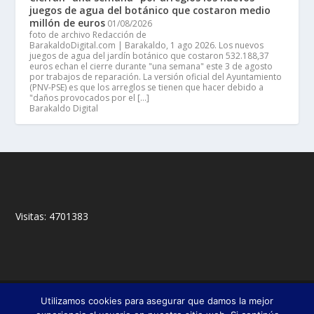
juegos de agua del botánico que costaron medio
millón de euros
01/08/2026
foto de archivo Redacción de
BarakaldoDigital.com | Barakaldo, 1 ago 2026. Los nuevos
juegos de agua del jardín botánico que costaron 532.188,37
euros echan el cierre durante "una semana" este 3 de agosto
por trabajos de reparación. La versión oficial del Ayuntamiento
(PNV-PSE) es que los arreglos se tienen que hacer debido a
"daños provocados por el […]
Barakaldo Digital
Visitas:
4701383
© 2018,
&
Francisco Javier Fernández Chento
Mitxel
Utilizamos cookies para asegurar que damos la mejor