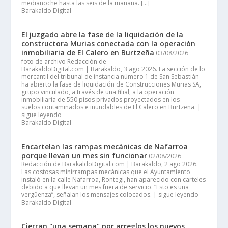
medianoche hasta las seis de la mañana. […]
Barakaldo Digital
El juzgado abre la fase de la liquidación de la
constructora Murias conectada con la operación
inmobiliaria de El Calero en Burtzeña
03/08/2026
foto de archivo Redacción de
BarakaldoDigital.com | Barakaldo, 3 ago 2026. La sección de lo
mercantil del tribunal de instancia número 1 de San Sebastián
ha abierto la fase de liquidación de Construcciones Murias SA,
grupo vinculado, a través de una filial, a la operación
inmobiliaria de 550 pisos privados proyectados en los
suelos contaminados e inundables de El Calero en Burtzeña. |
sigue leyendo
Barakaldo Digital
Encartelan las rampas mecánicas de Nafarroa
porque llevan un mes sin funcionar
02/08/2026
Redacción de BarakaldoDigital.com | Barakaldo, 2 ago 2026.
Las costosas minirrampas mecánicas que el Ayuntamiento
instaló en la calle Nafarroa, Rontegi, han aparecido con carteles
debido a que llevan un mes fuera de servicio. “Esto es una
vergüenza”, señalan los mensajes colocados. | sigue leyendo
Barakaldo Digital
Cierran "una semana" por arreglos los nuevos