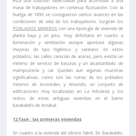
ésta una solución «adecuada» para acomodar a una
masa de trabajadores en continua fluctuación. Con la
huelga de 1890 se consiguieron ciertos avances en las
condiciones de vida de los trabajadores. Surgirán los
POBLADOS MINEROS
con una tipologí­a de vivienda de
planta baja y un piso, muy deficitaria en cuanto a
iluminación y ventilación aunque aportase algunas
mejoras de tipo higiénico y sanitario. En estos
poblados, las calles carecí­an de aceras, pero existí­a un
mí­nimo de servicio de basuras y un alcantarillado de
mamposterí­a y cal. Quedan aun algunas muestras
significativas, como son las ruinas de los poblados
mineros de Arcentales y Atxondo, un conjunto de
edificaciones muy localizadas en La Arboleda y los
restos de estas antiguas viviendas en el barrio
barakaldés de Arnabal.
1
2
fase : las primeras viviendas
En cuanto a la vivienda del obrero fabril, En Barakaldo,