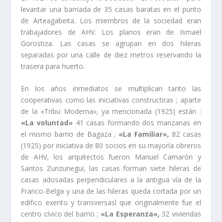
levantar una barriada de 35 casas baratas en el punto
de Arteagabeita. Los miembros de la sociedad eran
trabajadores de AHV. Los planos eran de Ismael
Gorostiza. Las casas se agrupan en dos hileras
separadas por una calle de diez metros reservando la
trasera para huerto.
En los años inmediatos se multiplican tanto las
cooperativas como las iniciativas constructiras ; aparte
de la «Tribu Moderna», ya mencionada (1925) están :
«La voluntad»
41 casas formando dos manzanas en
el mismo barrio de Bagaza ;
«La Familiar»,
82 casas
(1925) por iniciativa de 80 socios en su mayorí­a obreros
de AHV, los arquitectos fueron Manuel Camarón y
Santos Zunzunegui, las casas forman siete hileras de
casas adosadas perpendiculares a la antigua ví­a de la
Franco-Belga y una de las hileras queda cortada por un
edifico exento y transversasl que originalmente fue el
centro cí­vico del barrio ;
«La Esperanza»,
32 viviendas