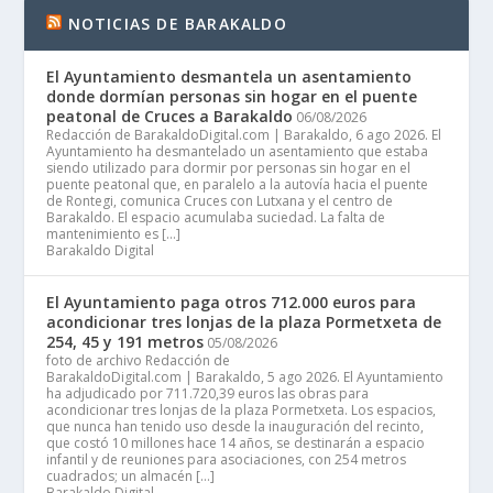
NOTICIAS DE BARAKALDO
El Ayuntamiento desmantela un asentamiento
donde dormían personas sin hogar en el puente
peatonal de Cruces a Barakaldo
06/08/2026
Redacción de BarakaldoDigital.com | Barakaldo, 6 ago 2026. El
Ayuntamiento ha desmantelado un asentamiento que estaba
siendo utilizado para dormir por personas sin hogar en el
puente peatonal que, en paralelo a la autovía hacia el puente
de Rontegi, comunica Cruces con Lutxana y el centro de
Barakaldo. El espacio acumulaba suciedad. La falta de
mantenimiento es […]
Barakaldo Digital
El Ayuntamiento paga otros 712.000 euros para
acondicionar tres lonjas de la plaza Pormetxeta de
254, 45 y 191 metros
05/08/2026
foto de archivo Redacción de
BarakaldoDigital.com | Barakaldo, 5 ago 2026. El Ayuntamiento
ha adjudicado por 711.720,39 euros las obras para
acondicionar tres lonjas de la plaza Pormetxeta. Los espacios,
que nunca han tenido uso desde la inauguración del recinto,
que costó 10 millones hace 14 años, se destinarán a espacio
infantil y de reuniones para asociaciones, con 254 metros
cuadrados; un almacén […]
Barakaldo Digital