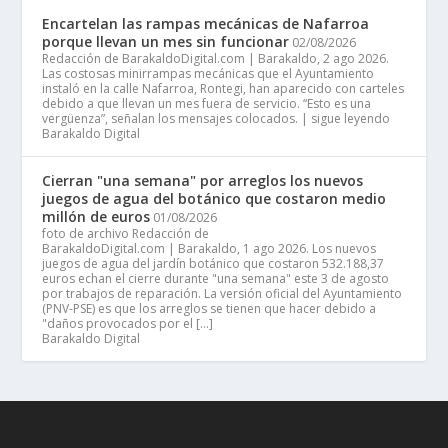
Encartelan las rampas mecánicas de Nafarroa
porque llevan un mes sin funcionar
02/08/2026
Redacción de BarakaldoDigital.com | Barakaldo, 2 ago 2026.
Las costosas minirrampas mecánicas que el Ayuntamiento
instaló en la calle Nafarroa, Rontegi, han aparecido con carteles
debido a que llevan un mes fuera de servicio. “Esto es una
vergüenza”, señalan los mensajes colocados. | sigue leyendo
Barakaldo Digital
Cierran "una semana" por arreglos los nuevos
juegos de agua del botánico que costaron medio
millón de euros
01/08/2026
foto de archivo Redacción de
BarakaldoDigital.com | Barakaldo, 1 ago 2026. Los nuevos
juegos de agua del jardín botánico que costaron 532.188,37
euros echan el cierre durante "una semana" este 3 de agosto
por trabajos de reparación. La versión oficial del Ayuntamiento
(PNV-PSE) es que los arreglos se tienen que hacer debido a
"daños provocados por el […]
Barakaldo Digital