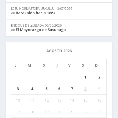
JOSU HORMAETXEA URKULLU
18/07/2026
Barakaldo hacia 1864
on
ENRIQUE DE qUESADA
06/06/2026
El Mayorazgo de Susunaga
on
AGOSTO 2026
L
M
X
J
V
S
D
1
2
3
4
5
6
7
8
9
10
11
12
13
14
15
16
17
18
19
20
21
22
23