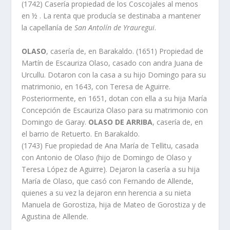
(1742) Caserí­a propiedad de los Coscojales al menos
en ½ . La renta que producí­a se destinaba a mantener
la capellaní­a de
San Antolí­n de Yrauregui
.
OLASO
, caserí­a de, en Barakaldo. (1651) Propiedad de
Martí­n de Escauriza Olaso, casado con andra Juana de
Urcullu. Dotaron con la casa a su hijo Domingo para su
matrimonio, en 1643, con Teresa de Aguirre.
Posteriormente, en 1651, dotan con ella a su hija Marí­a
Concepción de Escauriza Olaso para su matrimonio con
Domingo de Garay.
OLASO DE ARRIBA
, caserí­a de, en
el barrio de Retuerto. En Barakaldo.
(1743) Fue propiedad de Ana Marí­a de Tellitu, casada
con Antonio de Olaso (hijo de Domingo de Olaso y
Teresa López de Aguirre). Dejaron la caserí­a a su hija
Marí­a de Olaso, que casó con Fernando de Allende,
quienes a su vez la dejaron enn herencia a su nieta
Manuela de Gorostiza, hija de Mateo de Gorostiza y de
Agustina de Allende.