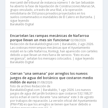
mercantil del tribunal de instancia número 1 de San Sebastián
ha abierto la fase de liquidación de Construcciones Murias SA,
grupo vinculado, a través de una filial, a la operación
inmobiliaria de 550 pisos privados proyectados en los
suelos contaminados e inundables de El Calero en Burtzeña. |
sigue leyendo
Barakaldo Digital
Encartelan las rampas mecánicas de Nafarroa
porque llevan un mes sin funcionar
02/08/2026
Redacción de BarakaldoDigital.com | Barakaldo, 2 ago 2026.
Las costosas minirrampas mecánicas que el Ayuntamiento
instaló en la calle Nafarroa, Rontegi, han aparecido con carteles
debido a que llevan un mes fuera de servicio. “Esto es una
vergüenza”, señalan los mensajes colocados. | sigue leyendo
Barakaldo Digital
Cierran "una semana" por arreglos los nuevos
juegos de agua del botánico que costaron medio
millón de euros
01/08/2026
foto de archivo Redacción de
BarakaldoDigital.com | Barakaldo, 1 ago 2026. Los nuevos
juegos de agua del jardín botánico que costaron 532.188,37
euros echan el cierre durante "una semana" este 3 de agosto
por trabajos de reparación. La versión oficial del Ayuntamiento
(PNV-PSE) es que los arreglos se tienen que hacer debido a
"daños provocados por el […]