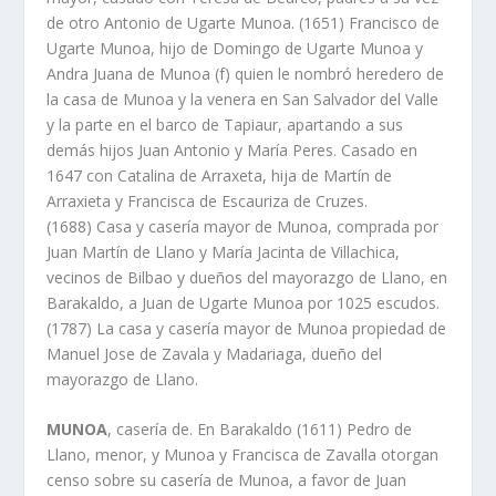
de otro Antonio de Ugarte Munoa. (1651) Francisco de
Ugarte Munoa, hijo de Domingo de Ugarte Munoa y
Andra Juana de Munoa (f) quien le nombró heredero de
la casa de Munoa y la venera en San Salvador del Valle
y la parte en el barco de Tapiaur, apartando a sus
demás hijos Juan Antonio y Marí­a Peres. Casado en
1647 con Catalina de Arraxeta, hija de Martí­n de
Arraxieta y Francisca de Escauriza de Cruzes.
(1688) Casa y caserí­a mayor de Munoa, comprada por
Juan Martí­n de Llano y Marí­a Jacinta de Villachica,
vecinos de Bilbao y dueños del mayorazgo de Llano, en
Barakaldo, a Juan de Ugarte Munoa por 1025 escudos.
(1787) La casa y caserí­a mayor de Munoa propiedad de
Manuel Jose de Zavala y Madariaga, dueño del
mayorazgo de Llano.
MUNOA
, caserí­a de. En Barakaldo (1611) Pedro de
Llano, menor, y Munoa y Francisca de Zavalla otorgan
censo sobre su caserí­a de Munoa, a favor de Juan