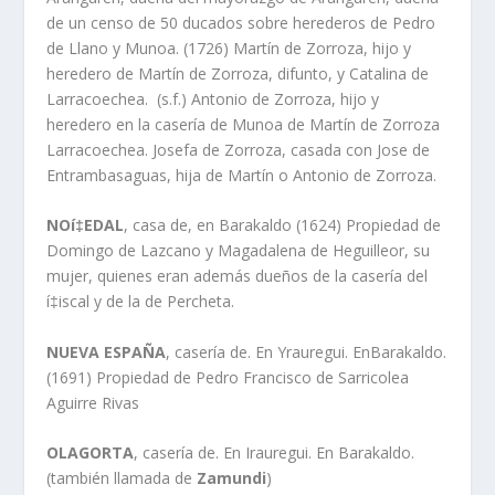
de un censo de 50 ducados sobre herederos de Pedro
de Llano y Munoa. (1726) Martí­n de Zorroza, hijo y
heredero de Martí­n de Zorroza, difunto, y Catalina de
Larracoechea. (s.f.) Antonio de Zorroza, hijo y
heredero en la caserí­a de Munoa de Martí­n de Zorroza
Larracoechea. Josefa de Zorroza, casada con Jose de
Entrambasaguas, hija de Martí­n o Antonio de Zorroza.
NOí‡EDAL
, casa de, en Barakaldo (1624) Propiedad de
Domingo de Lazcano y Magadalena de Heguilleor, su
mujer, quienes eran además dueños de la caserí­a del
í‡iscal y de la de Percheta.
NUEVA ESPAÑA
, caserí­a de. En Yrauregui. EnBarakaldo.
(1691) Propiedad de Pedro Francisco de Sarricolea
Aguirre Rivas
OLAGORTA
, caserí­a de. En Irauregui. En Barakaldo.
(también llamada de
Zamundi
)