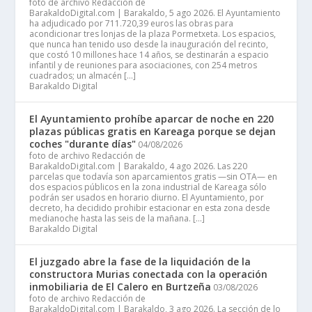
foto de archivo Redacción de
BarakaldoDigital.com | Barakaldo, 5 ago 2026. El Ayuntamiento
ha adjudicado por 711.720,39 euros las obras para
acondicionar tres lonjas de la plaza Pormetxeta. Los espacios,
que nunca han tenido uso desde la inauguración del recinto,
que costó 10 millones hace 14 años, se destinarán a espacio
infantil y de reuniones para asociaciones, con 254 metros
cuadrados; un almacén […]
Barakaldo Digital
El Ayuntamiento prohíbe aparcar de noche en 220
plazas públicas gratis en Kareaga porque se dejan
coches "durante días"
04/08/2026
foto de archivo Redacción de
BarakaldoDigital.com | Barakaldo, 4 ago 2026. Las 220
parcelas que todavía son aparcamientos gratis —sin OTA— en
dos espacios públicos en la zona industrial de Kareaga sólo
podrán ser usados en horario diurno. El Ayuntamiento, por
decreto, ha decidido prohibir estacionar en esta zona desde
medianoche hasta las seis de la mañana. […]
Barakaldo Digital
El juzgado abre la fase de la liquidación de la
constructora Murias conectada con la operación
inmobiliaria de El Calero en Burtzeña
03/08/2026
foto de archivo Redacción de
BarakaldoDigital.com | Barakaldo, 3 ago 2026. La sección de lo