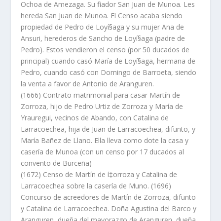
Ochoa de Amezaga. Su fiador San Juan de Munoa. Les
hereda San Juan de Munoa. El Censo acaba siendo
propiedad de Pedro de Loyí§aga y su mujer Ana de
Ansuri, herederos de Sancho de Loyí§aga (padre de
Pedro). Estos vendieron el censo (por 50 ducados de
principal) cuando casó Marí­a de Loyí§aga, hermana de
Pedro, cuando casó con Domingo de Barroeta, siendo
la venta a favor de Antonio de Aranguren.
(1666) Contrato matrimonial para casar Martí­n de
Zorroza, hijo de Pedro Urtiz de Zorroza y Marí­a de
Yrauregui, vecinos de Abando, con Catalina de
Larracoechea, hija de Juan de Larracoechea, difunto, y
Marí­a Bañez de Llano. Ella lleva como dote la casa y
caserí­a de Munoa (con un censo por 17 ducados al
convento de Burceña)
(1672) Censo de Martí­n de í‡orroza y Catalina de
Larracoechea sobre la caserí­a de Muno. (1696)
Concurso de acreedores de Martí­n de Zorroza, difunto
y Catalina de Larracoechea. Doña Agustina del Barco y
Aranguren, dueña del mayorazgo de Aranguren, dueña