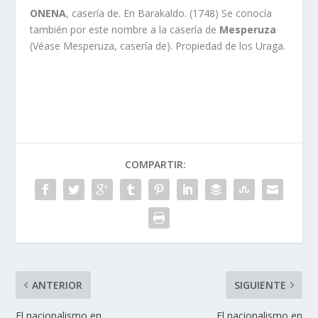
ONENA
, caserí­a de. En Barakaldo. (1748) Se conocí­a
también por este nombre a la caserí­a de
Mesperuza
(Véase Mesperuza, caserí­a de). Propiedad de los Uraga.
COMPARTIR:
ANTERIOR
SIGUIENTE
El nacionalismo en
El nacionalismo en