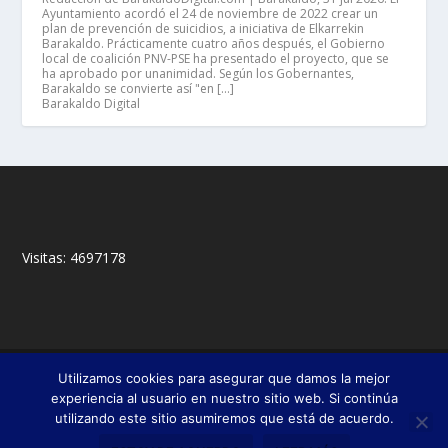
Ayuntamiento acordó el 24 de noviembre de 2022 crear un
plan de prevención de suicidios, a iniciativa de Elkarrekin
Barakaldo. Prácticamente cuatro años después, el Gobierno
local de coalición PNV-PSE ha presentado el proyecto, que se
ha aprobado por unanimidad. Según los Gobernantes,
Barakaldo se convierte así "en […]
Barakaldo Digital
Visitas:
4697178
© 2018,
&
Francisco Javier Fernández Chento
Mitxel
Utilizamos cookies para asegurar que damos la mejor
|
Olabuénaga
Zona privada
experiencia al usuario en nuestro sitio web. Si continúa
utilizando este sitio asumiremos que está de acuerdo.
Esta web es una iniciativa privada de sus autores y no está relacionada con
institución pública o privada alguna.