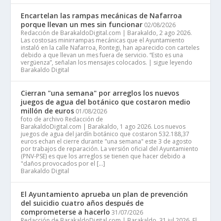
Encartelan las rampas mecánicas de Nafarroa
porque llevan un mes sin funcionar
02/08/2026
Redacción de BarakaldoDigital.com | Barakaldo, 2 ago 2026.
Las costosas minirrampas mecánicas que el Ayuntamiento
instaló en la calle Nafarroa, Rontegi, han aparecido con carteles
debido a que llevan un mes fuera de servicio. “Esto es una
vergüenza”, señalan los mensajes colocados. | sigue leyendo
Barakaldo Digital
Cierran "una semana" por arreglos los nuevos
juegos de agua del botánico que costaron medio
millón de euros
01/08/2026
foto de archivo Redacción de
BarakaldoDigital.com | Barakaldo, 1 ago 2026. Los nuevos
juegos de agua del jardín botánico que costaron 532.188,37
euros echan el cierre durante "una semana" este 3 de agosto
por trabajos de reparación. La versión oficial del Ayuntamiento
(PNV-PSE) es que los arreglos se tienen que hacer debido a
"daños provocados por el […]
Barakaldo Digital
El Ayuntamiento aprueba un plan de prevención
del suicidio cuatro años después de
comprometerse a hacerlo
31/07/2026
Redacción de BarakaldoDigital.com | Barakaldo, 31 jul 2026. El