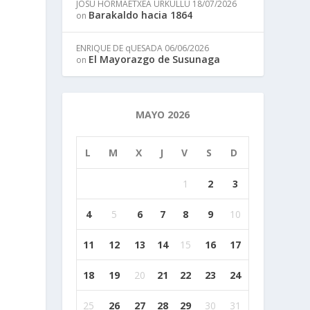
JOSU HORMAETXEA URKULLU
18/07/2026
Barakaldo hacia 1864
on
ENRIQUE DE qUESADA
06/06/2026
El Mayorazgo de Susunaga
on
MAYO 2026
L
M
X
J
V
S
D
1
2
3
4
5
6
7
8
9
10
11
12
13
14
15
16
17
18
19
20
21
22
23
24
25
26
27
28
29
30
31