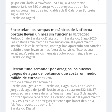
grupo vinculado, a través de una filial, a la operación
inmobiliaria de 550 pisos privados proyectados en los
suelos contaminados e inundables de El Calero en Burtzeña. |
sigue leyendo
Barakaldo Digital
Encartelan las rampas mecánicas de Nafarroa
porque llevan un mes sin funcionar
02/08/2026
Redacción de BarakaldoDigital.com | Barakaldo, 2 ago 2026.
Las costosas minirrampas mecánicas que el Ayuntamiento
instaló en la calle Nafarroa, Rontegi, han aparecido con carteles
debido a que llevan un mes fuera de servicio. “Esto es una
vergüenza”, señalan los mensajes colocados. | sigue leyendo
Barakaldo Digital
Cierran "una semana" por arreglos los nuevos
juegos de agua del botánico que costaron medio
millón de euros
01/08/2026
foto de archivo Redacción de
BarakaldoDigital.com | Barakaldo, 1 ago 2026. Los nuevos
juegos de agua del jardín botánico que costaron 532.188,37
euros echan el cierre durante "una semana" este 3 de agosto
por trabajos de reparación. La versión oficial del Ayuntamiento
(PNV-PSE) es que los arreglos se tienen que hacer debido a
"daños provocados por el […]
Barakaldo Digital