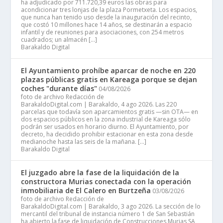
ha adjudicado por 711.720,39 euros las obras para
acondicionar tres lonjas de la plaza Pormetxeta. Los espacios,
que nunca han tenido uso desde la inauguración del recinto,
que costó 10 millones hace 14 años, se destinarán a espacio
infantil y de reuniones para asociaciones, con 254 metros
cuadrados; un almacén […]
Barakaldo Digital
El Ayuntamiento prohíbe aparcar de noche en 220
plazas públicas gratis en Kareaga porque se dejan
coches "durante días"
04/08/2026
foto de archivo Redacción de
BarakaldoDigital.com | Barakaldo, 4 ago 2026. Las 220
parcelas que todavía son aparcamientos gratis —sin OTA— en
dos espacios públicos en la zona industrial de Kareaga sólo
podrán ser usados en horario diurno. El Ayuntamiento, por
decreto, ha decidido prohibir estacionar en esta zona desde
medianoche hasta las seis de la mañana. […]
Barakaldo Digital
El juzgado abre la fase de la liquidación de la
constructora Murias conectada con la operación
inmobiliaria de El Calero en Burtzeña
03/08/2026
foto de archivo Redacción de
BarakaldoDigital.com | Barakaldo, 3 ago 2026. La sección de lo
mercantil del tribunal de instancia número 1 de San Sebastián
ha abierto la fase de liquidación de Construcciones Murias SA,