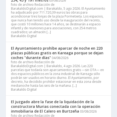
254, 45 y 191 metros
05/08/2026
foto de archivo Redacción de
BarakaldoDigital.com | Barakaldo, 5 ago 2026. El Ayuntamiento
ha adjudicado por 711.720,39 euros las obras para
acondicionar tres lonjas de la plaza Pormetxeta. Los espacios,
que nunca han tenido uso desde la inauguración del recinto,
que costó 10 millones hace 14 años, se destinarán a espacio
infantil y de reuniones para asociaciones, con 254 metros
cuadrados; un almacén […]
Barakaldo Digital
El Ayuntamiento prohíbe aparcar de noche en 220
plazas públicas gratis en Kareaga porque se dejan
coches "durante días"
04/08/2026
foto de archivo Redacción de
BarakaldoDigital.com | Barakaldo, 4 ago 2026. Las 220
parcelas que todavía son aparcamientos gratis —sin OTA— en
dos espacios públicos en la zona industrial de Kareaga sólo
podrán ser usados en horario diurno. El Ayuntamiento, por
decreto, ha decidido prohibir estacionar en esta zona desde
medianoche hasta las seis de la mañana. […]
Barakaldo Digital
El juzgado abre la fase de la liquidación de la
constructora Murias conectada con la operación
inmobiliaria de El Calero en Burtzeña
03/08/2026
foto de archivo Redacción de