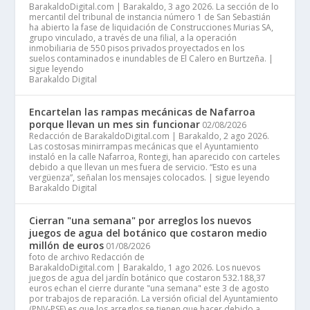
BarakaldoDigital.com | Barakaldo, 3 ago 2026. La sección de lo
mercantil del tribunal de instancia número 1 de San Sebastián
ha abierto la fase de liquidación de Construcciones Murias SA,
grupo vinculado, a través de una filial, a la operación
inmobiliaria de 550 pisos privados proyectados en los
suelos contaminados e inundables de El Calero en Burtzeña. |
sigue leyendo
Barakaldo Digital
Encartelan las rampas mecánicas de Nafarroa
porque llevan un mes sin funcionar
02/08/2026
Redacción de BarakaldoDigital.com | Barakaldo, 2 ago 2026.
Las costosas minirrampas mecánicas que el Ayuntamiento
instaló en la calle Nafarroa, Rontegi, han aparecido con carteles
debido a que llevan un mes fuera de servicio. “Esto es una
vergüenza”, señalan los mensajes colocados. | sigue leyendo
Barakaldo Digital
Cierran "una semana" por arreglos los nuevos
juegos de agua del botánico que costaron medio
millón de euros
01/08/2026
foto de archivo Redacción de
BarakaldoDigital.com | Barakaldo, 1 ago 2026. Los nuevos
juegos de agua del jardín botánico que costaron 532.188,37
euros echan el cierre durante "una semana" este 3 de agosto
por trabajos de reparación. La versión oficial del Ayuntamiento
(PNV-PSE) es que los arreglos se tienen que hacer debido a