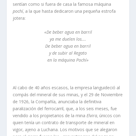
sentí­an como si fuera de casa la fa­mosa máquina
pochí­,
a la que hasta dedicaron una pequeña estrofa
jotera:
«De beber agua en barril
ya me duelen los….
De beber agua en barril
y de subir al Regato
en la máquina Pochí­»
Al cabo de 40 años escasos, la empresa lan­guideció al
compás del mineral de sus minas, y el 29 de Noviembre
de 1926, la Compañí­a, anunciaba la definitiva
paralización del ferrocarril, que, a los seis meses, fue
vendido a los propietarios de la mina
Elvira,
únicos con
quien tení­a un contrato de transporte de mineral en
vigor, ajeno a Lucha­na. Los motivos que se alegaron