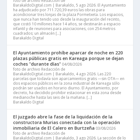
foto de archivo Redacción de
BarakaldoDigital.com | Barakaldo, 5 ago 2026. El Ayuntamiento
ha adjudicado por 711.720,39 euros las obras para
acondicionar tres lonjas de la plaza Pormetxeta. Los espacios,
que nunca han tenido uso desde la inauguración del recinto,
que costó 10 millones hace 14 años, se destinarán a espacio
infantil y de reuniones para asociaciones, con 254 metros
cuadrados; un almacén […]
Barakaldo Digital
El Ayuntamiento prohíbe aparcar de noche en 220
plazas públicas gratis en Kareaga porque se dejan
coches "durante días"
04/08/2026
foto de archivo Redacción de
BarakaldoDigital.com | Barakaldo, 4 ago 2026. Las 220
parcelas que todavía son aparcamientos gratis —sin OTA— en
dos espacios públicos en la zona industrial de Kareaga sólo
podrán ser usados en horario diurno. El Ayuntamiento, por
decreto, ha decidido prohibir estacionar en esta zona desde
medianoche hasta las seis de la mañana. […]
Barakaldo Digital
El juzgado abre la fase de la liquidación de la
constructora Murias conectada con la operación
inmobiliaria de El Calero en Burtzeña
03/08/2026
foto de archivo Redacción de
BarakaldoDigital.com | Barakaldo, 3 ago 2026. La sección de lo