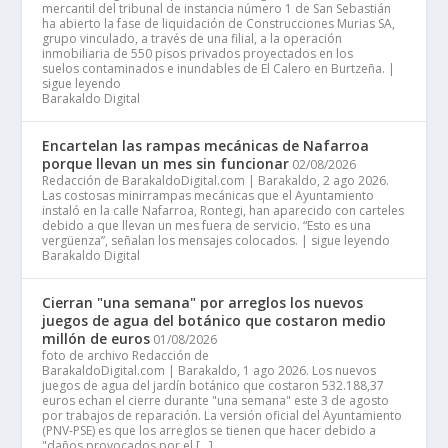
mercantil del tribunal de instancia número 1 de San Sebastián
ha abierto la fase de liquidación de Construcciones Murias SA,
grupo vinculado, a través de una filial, a la operación
inmobiliaria de 550 pisos privados proyectados en los
suelos contaminados e inundables de El Calero en Burtzeña. |
sigue leyendo
Barakaldo Digital
Encartelan las rampas mecánicas de Nafarroa
porque llevan un mes sin funcionar
02/08/2026
Redacción de BarakaldoDigital.com | Barakaldo, 2 ago 2026.
Las costosas minirrampas mecánicas que el Ayuntamiento
instaló en la calle Nafarroa, Rontegi, han aparecido con carteles
debido a que llevan un mes fuera de servicio. “Esto es una
vergüenza”, señalan los mensajes colocados. | sigue leyendo
Barakaldo Digital
Cierran "una semana" por arreglos los nuevos
juegos de agua del botánico que costaron medio
millón de euros
01/08/2026
foto de archivo Redacción de
BarakaldoDigital.com | Barakaldo, 1 ago 2026. Los nuevos
juegos de agua del jardín botánico que costaron 532.188,37
euros echan el cierre durante "una semana" este 3 de agosto
por trabajos de reparación. La versión oficial del Ayuntamiento
(PNV-PSE) es que los arreglos se tienen que hacer debido a
"daños provocados por el […]