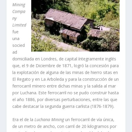
Mining
Compa
ny
Limited
fue
una
socied
ad
domiciliada en Londres, de capital í­ntegramente inglés
que, el 9 de Diciembre de 1871, logró la concesión para
la explotación de alguna de las minas de hierro sitas en
El Regato y en La Arboleda y para la construcción de un
ferrocarril minero entre dichas minas y la salida al mar
por Luchana. Este ferrocarril no se pudo construir hasta
el año 1886, por diversas perturbaciones, entre las que
cabe destacar la segunda guerra carlista (1876-­1879).
Era el de la
Luchana Mining
un ferrocarril de ví­a única,
de un metro de ancho, con carril de 20 kilogramos por