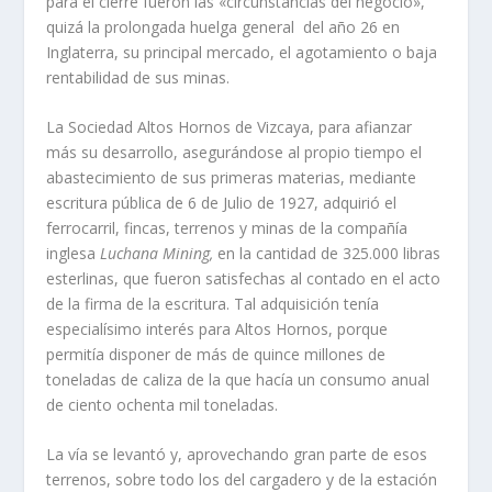
para el cierre fueron las «circunstancias­ del negocio»,
quizá la pro­longada huelga general del año 26 en
Inglaterra, su principal mercado, el agotamiento o baja
rentabilidad de sus minas.
La Sociedad Altos Hornos de Vizcaya, para afianzar
más su desarrollo, asegurándose al propio tiempo el
abastecimiento de sus primeras ma­terias, mediante
escritura pública de 6 de Julio de 1927, adquirió el
ferrocarril, fincas, terrenos y minas de la compañí­a
inglesa
Luchana Mining,
en la cantidad de 325.000 libras
esterlinas, que fueron satisfechas al contado en el acto
de la firma de la escritura. Tal adquisición tení­a
especialí­simo interés para Altos Hornos, porque
permití­a dispo­ner de más de quince millones de
toneladas de caliza de la que hací­a un consumo anual
de ciento ochenta mil tonela­das.
La ví­a se levantó y, aprovechando gran parte de esos
terrenos, sobre todo los del cargadero y de la estación