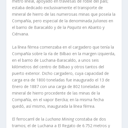
metro lineal, apoyado en traviesas de roble del paí­s;
estaba dedicado exclusivamente el transporte de
mineral de hierro de las numerosas minas que poseí­a la
Compañí­a, pero especial de la denominada
Julianas
en
el barrio de Baracaldo y de la
Paquita
en Abanto y
Ciérvana.
La lí­nea férrea comenzaba en el cargadero que tení­a la
Compañí­a sobre la rí­a de Bilbao en la margen izquierda,
en el barrio de Luchana-Baracaldo, a unos seis
kilómetros del centro de Bilbao y otros tantos del
puerto exterior. Dicho cargadero, cuya capacidad de
carga era de 1800 toneladas fue inaugurado el 13 de
Enero de 1887 con una carga de 802 toneladas de
mineral de hierro procedente de las minas de la
Compañí­a, en el vapor Bercka; en la misma fecha
quedó, así­ mismo, inaugurada la lí­nea férrea.
El ferrocarril de la
Luchana Mining
constaba de dos
tramos; el de Luchana a El Regato de 6.752 metros y