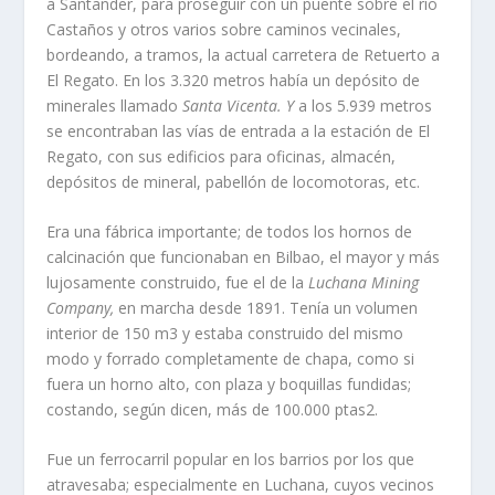
a San­tander, para proseguir con un puente sobre el rí­o
Castaños y otros varios sobre caminos vecinales,
bordeando, a tramos, la actual carretera de Retuer­to a
El Regato. En los 3.320 metros habí­a un depósito de
minerales llamado
Santa Vicenta. Y
a los 5.939 metros
se encontraban las ví­as de entrada a la estación de El
Regato, con sus edificios para oficinas, almacén,
depósitos de mineral, pabellón de locomotoras, etc.
Era una fábrica importante; de todos los hornos de
calcinación que funcionaban en Bilbao, el mayor y más
lujosamente construido, fue el de la
Luchana Mining
Company,
en marcha desde 1891. Tení­a un volumen
interior de 150 m3 y estaba construido del mismo
modo y forrado completamente de chapa, como si
fuera un horno alto, con plaza y boquillas fundidas;
costando, según dicen, más de 100.000 ptas
2
.
Fue un ferrocarril popular en los barrios por los que
atravesaba; especialmente en Luchana, cuyos vecinos