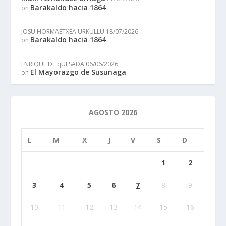
Barakaldo hacia 1864
on
JOSU HORMAETXEA URKULLU
18/07/2026
Barakaldo hacia 1864
on
ENRIQUE DE qUESADA
06/06/2026
El Mayorazgo de Susunaga
on
AGOSTO 2026
L
M
X
J
V
S
D
1
2
3
4
5
6
7
8
9
10
11
12
13
14
15
16