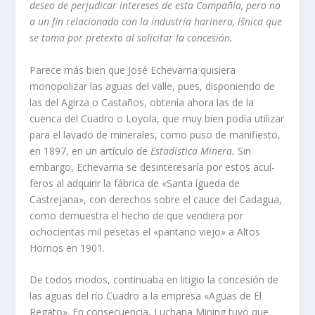
deseo de perjudicar intere­
ses de esta Compañí­a, pero no
a un fin
relacionado con la industria harinera, íš
nica que
se toma por pretexto al solicitar
la concesión.
Parece más bien que José Echevarria qui­siera
monopolizar las aguas del valle, pues, disponiendo de
las del Agirza o Castaños, obtení­a ahora las de la
cuenca del Cuadro o Loyola, que muy bien podí­a utilizar
para el lavado de minerales, como puso de manifiesto,
en 1897, en un artí­culo de
Estadí­stica
Minera.
Sin
embargo, Echevarria se desinte­resarí­a por estos acuí­
feros al adquirir la fábrica de «Santa ígueda de
Castrejana», con derechos sobre el cauce del Cadagua,
como demuestra el hecho de que vendiera por
ochocientas mil pesetas el «pantano viejo» a Altos
Hornos en 1901.
De todos modos, continuaba en litigio la concesión de
las aguas del rí­o Cuadro a la empresa «Aguas de El
Regato». En conse­cuencia, Luchana Mining tuvo que