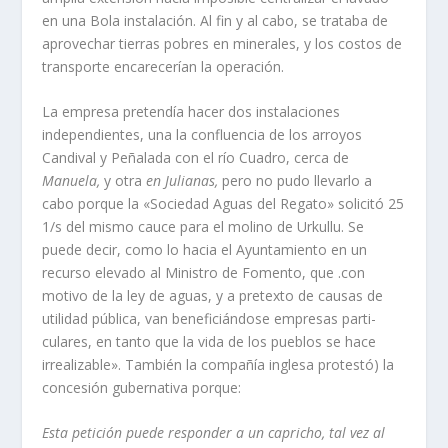
en una Bola instalación. Al fin y al cabo, se tra­taba de
aprovechar tierras pobres en mine­rales, y los costos de
transporte encarecerí­an la operación.
La empresa pretendí­a hacer dos instala­ciones
independientes, una la confluencia de los arroyos
Candival y Peñalada con el rí­o Cuadro, cerca de
Manuela,
y otra
en Julianas,
pero no pudo llevarlo a
cabo porque la «Sociedad Aguas del Regato» solicitó 25
1/s del mismo cauce para el molino de Urkullu. Se
puede decir, como lo hacia el Ayun­tamiento en un
recurso elevado al Ministro de Fomento, que .con
motivo de la ley de aguas, y a pretexto de causas de
utilidad pública, van beneficiándose empresas parti­
culares, en tanto que la vida de los pueblos se hace
irrealizable». También la compañí­a inglesa protestó) la
concesión gubernativa porque:
Esta petición puede responder a un capri­
cho, tal vez al