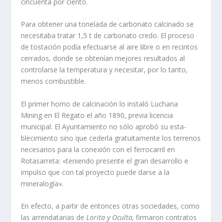
cincuenta por ciento.
Para obtener una tonelada de carbonato calcinado se
necesitaba tratar 1,5 t de carbonato credo. El pro­ceso
de tostación podí­a efectuarse al aire libre o en recintos
cerrados, donde se obte­ní­an mejores resultados al
controlarse la temperatura y necesitar, por lo tanto,
menos combustible.
El primer horno de calcinación lo instaló Luchana
Mining en El Regato el año 1890, previa licencia
municipal. El Ayunta­miento no sólo aprobó su esta­
blecimiento sino que cederla gra­tuitamente los te­rrenos
necesarios para la conexión con el ferrocarril en
Rotasarreta: «teniendo pre­sente el gran des­arrollo e
impulso que con tal pro­yecto puede darse a la
mineralogí­a».
En efecto, a partir de entonces otras socie­dades, como
las arrendatarias de
Lorita y Oculta,
firmaron contratos