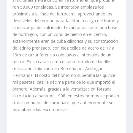
simultáneamente cinco en 1910, año en que produje­
ron 58.000 toneladas. Se intentaba emplazarlos
próximos a la lí­nea del ferrocarril, aprovechando los
desniveles del terreno para facilitar la carga del horno y
la descar ga del calcinado. Levantados sobre una base
de hormigón, con un cono de hierro en el centro,
exteriormente eran de cuba cilí­ndri­ca y su construcción
de ladrillo prensado, con diez cellos de acero de 17 a
19m de cir­cunferencia colocados a intervalos de un
metro. En su cara interna estaba forrado de ladrillo
refractario, fabricado en Burceña por Arí­stegui
Hermanos. El costo del horno no superaba las quince
mil pesetas, casi la décima parte de lo que importó el
primero. Además, gracias a la ventalización forzada
introducida a partir de 1908, en estos hor­nos se podí­an
tratar menudos de carbonato, que anteriormente se
arrojaban a las escombreras.