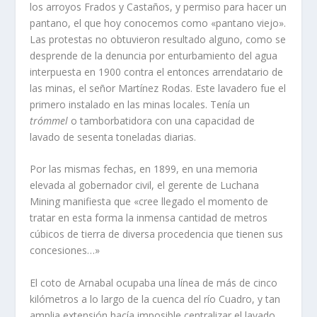
los arroyos Frados y Castaños, y permiso para hacer un
pantano, el que hoy conocemos como «pantano viejo».
Las protestas no obtuvieron resultado alguno, como se
desprende de la denuncia por enturbamiento del agua
inter­puesta en 1900 contra el entonces arrenda­tario de
las minas, el señor Martí­nez Rodas. Este lavadero fue el
primero instalado en las minas locales. Tení­a un
trómmel
o tambor­batidora con una capacidad de
lavado de sesenta toneladas diarias.
Por las mismas fechas, en 1899, en una memoria
elevada al gobernador civil, el gerente de Luchana
Mining manifiesta que «cree llegado el momento de
tratar en esta forma la inmensa cantidad de metros
cúbi­cos de tierra de diversa procedencia que tienen sus
concesiones…»
El coto de Arnabal ocupaba una lí­nea de más de cinco
kilómetros a lo largo de la cuenca del rí­o Cuadro, y tan
amplia exten­sión hací­a imposible centralizar el lavado