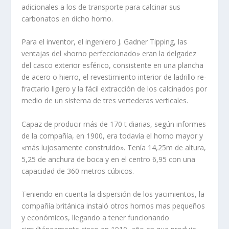
adicionales a los de transporte para calcinar sus
carbonatos en dicho horno.
Para el inventor, el ingeniero J. Gadner Tipping, las
ventajas del «horno perfeccio­nado» eran la delgadez
del cas­co exterior esférico, consistente en una plancha
de acero o hie­rro, el revesti­miento interior de ladrillo re­
fractario ligero y la fácil extracción de los calci­nados por
medio de un sistema de tres vertederas verticales.
Capaz de producir más de 170 t diarias, según informes
de la compañí­a, en 1900, era todaví­a el horno mayor y
«más lujosamente construido». Tení­a 14,25m de altura,
5,25 de anchura de boca y en el centro 6,95 con una
capacidad de 360 metros cúbicos.
Teniendo en cuenta la dispersión de los yacimientos, la
compañí­a británica instaló otros hornos mas pequeños
y económicos, llegando a tener funcionando