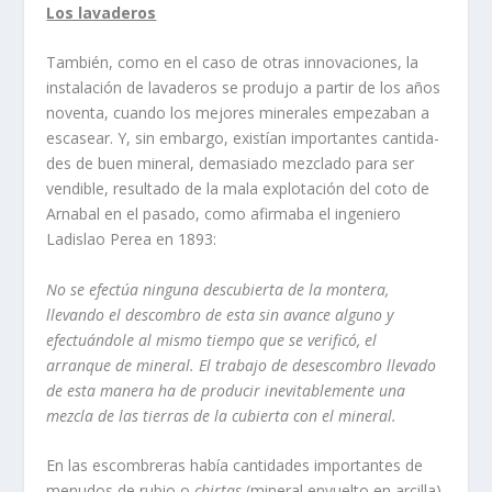
Los lavaderos
También, como en el caso de otras inno­vaciones, la
instalación de lavaderos se pro­dujo a partir de los años
noventa, cuando los mejores minerales empezaban a
escasear. Y, sin embargo, existí­an importantes cantida­
des de buen mineral, demasiado mezclado para ser
vendible, resultado de la mala explotación del coto de
Arnabal en el pasa­do, como afirmaba el ingeniero
Ladislao Perea en 1893:
No se efectúa ninguna descubierta de la montera,
llevando el descombro de esta sin avance alguno y
efectuándole al mismo tiempo que se verificó, el
arranque de mineral. El trabajo de desescombro lleva­do
de esta manera ha de producir inevita­blemente una
mezcla de las tierras de la cubierta con el mineral.
En las escombreras habí­a cantidades importantes de
menudos de rubio o
chirtas
(mineral envuelto en arcilla)