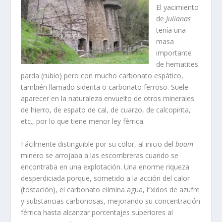
El yacimiento
de
Julianas
tení­a una
masa
importante
de hematites
parda (rubio) pero con mucho carbonato espático,
también lla­mado siderita o carbonato ferroso. Suele
aparecer en la naturaleza envuelto de otros minerales
de hierro, de espato de cal, de cuarzo, de calcopirita,
etc., por lo que tiene menor ley férrica.
Fácilmente distinguible por su color, al inicio del
boom
minero se arrojaba a las escombreras cuando se
encontraba en una explotación. Una enorme riqueza
desperdi­ciada porque, sometido a la acción del calor
(tostación), el carbonato elimina agua, í“xidos de azufre
y substancias carbonosas, mejorando su concentración
férrica hasta alcanzar porcentajes superiores al