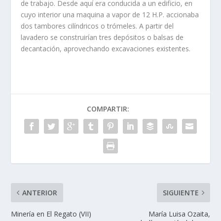
de trabajo. Desde aquí­ era conduci­da a un edificio, en
cuyo interior una maquina a vapor de 12 H.P. accionaba
dos tambores cilí­ndricos o trómeles. A partir del
lavadero se construirí­an tres depósitos o bal­sas de
decantación, aprovechando excava­ciones existentes.
COMPARTIR:
ANTERIOR
SIGUIENTE
Minerí­a en El Regato (VII)
María Luisa Ozaita,