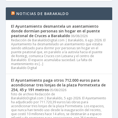
NOTICIAS DE BARAKALDO
El Ayuntamiento desmantela un asentamiento
donde dormían personas sin hogar en el puente
peatonal de Cruces a Barakaldo
06/08/2026
Redacción de BarakaldoDigital.com | Barakaldo, 6 ago 2026. El
Ayuntamiento ha desmantelado un asentamiento que estaba
siendo utilizado para dormir por personas sin hogar en el
puente peatonal que, en paralelo a la autovía hacia el puente
de Rontegi, comunica Cruces con Lutxana y el centro de
Barakaldo. El espacio acumulaba suciedad. La falta de
mantenimiento es […]
Barakaldo Digital
El Ayuntamiento paga otros 712.000 euros para
acondicionar tres lonjas de la plaza Pormetxeta de
254, 45 y 191 metros
05/08/2026
foto de archivo Redacción de
BarakaldoDigital.com | Barakaldo, 5 ago 2026. El Ayuntamiento
ha adjudicado por 711.720,39 euros las obras para
acondicionar tres lonjas de la plaza Pormetxeta. Los espacios,
que nunca han tenido uso desde la inauguración del recinto,
que costó 10 millones hace 14 años, se destinarán a espacio
infantil y de reuniones para asociaciones, con 254 metros