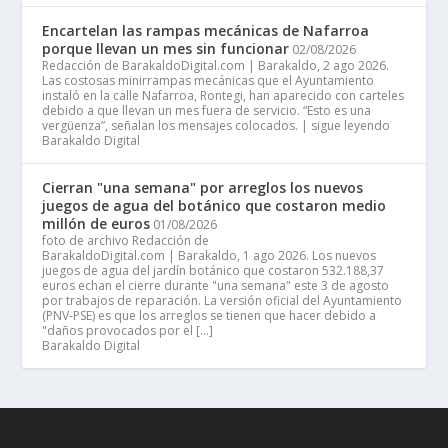
Encartelan las rampas mecánicas de Nafarroa
porque llevan un mes sin funcionar
02/08/2026
Redacción de BarakaldoDigital.com | Barakaldo, 2 ago 2026.
Las costosas minirrampas mecánicas que el Ayuntamiento
instaló en la calle Nafarroa, Rontegi, han aparecido con carteles
debido a que llevan un mes fuera de servicio. “Esto es una
vergüenza”, señalan los mensajes colocados. | sigue leyendo
Barakaldo Digital
Cierran "una semana" por arreglos los nuevos
juegos de agua del botánico que costaron medio
millón de euros
01/08/2026
foto de archivo Redacción de
BarakaldoDigital.com | Barakaldo, 1 ago 2026. Los nuevos
juegos de agua del jardín botánico que costaron 532.188,37
euros echan el cierre durante "una semana" este 3 de agosto
por trabajos de reparación. La versión oficial del Ayuntamiento
(PNV-PSE) es que los arreglos se tienen que hacer debido a
"daños provocados por el […]
Barakaldo Digital