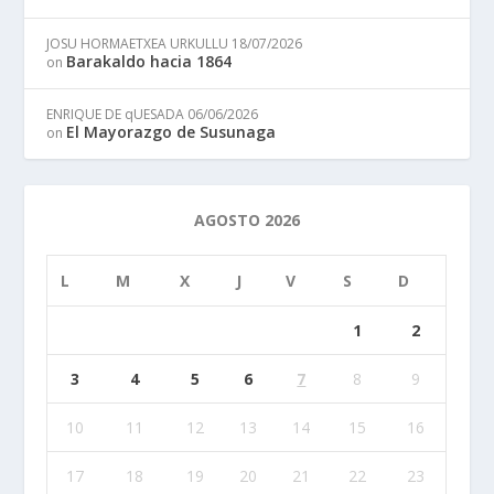
JOSU HORMAETXEA URKULLU
18/07/2026
Barakaldo hacia 1864
on
ENRIQUE DE qUESADA
06/06/2026
El Mayorazgo de Susunaga
on
AGOSTO 2026
L
M
X
J
V
S
D
1
2
3
4
5
6
7
8
9
10
11
12
13
14
15
16
17
18
19
20
21
22
23