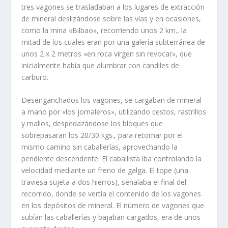
tres vagones se trasladaban a los lugares de extrac­ción
de mineral deslizándose sobre las vías y en ocasiones,
como la mina «Bilbao», recorriendo unos 2 km., la
mitad de los cuales eran por una ga­lería subterránea de
unos 2 x 2 metros «en roca virgen sin revocar», que
inicialmente había que alumbrar con candiles de
carburo.
Desenganchados los vagones, se cargaban de mineral
a mano por «los jornaleros», utilizando cestos, rastrillos
y mallos, despedazándose los blo­ques que
sobrepasaran los 20/30 kgs., para retornar por el
mismo camino sin caballerías, aprovechando la
pendiente descendente. El caballista iba controlando la
velocidad mediante un freno de galga. El tope (una
traviesa sujeta a dos hierros), señalaba el final del
recorrido, donde se vertía el con­tenido de los vagones
en los depósitos de mineral. El número de vagones que
subían las caballerías y bajaban cargados, era de unos