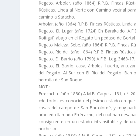
Regato. Arbolar. (año 1864) R.P.B. Fincas Rúst
Rústicas. Linda al Norte con Camino vecinal para
camino a Saracho.
Arbolar. (año 1864) R.P.B. Fincas Rústicas. Linda a
Regato, El. Lugar (año 1724) En Barakaldo. A.F.
Roitigui) abajo en el Regato Un pedaso de Borta
Regato Maleza. Sebe. (año 1864) R.P.B. Fincas Rú
Regato, Rí­o del. (año 1864) R.P.B. Fincas Rústicas
Regato, El. Barrio (año 1790) A.F.B. Leg. 3463-17
Regato, El. Barrio, casa, árboles, huerta, antuzan
del Regato. Al Sur con El Rí­o del Regato. Barri
hermita de San Roque.
NOT.:
Errecachu. (año 1880) A.M.B. Carpeta 131, n°. 20
«de todos es conocido el pésimo estado en que 
casas del campo de San Bartolomé, y muy particu
arboleda llamada Errécachu, del cual han desap
consiguiente en un estado intransitable y de 
noche…»
Regato. (año 1884) A.M.B. Carpeta 131, no. 20. V