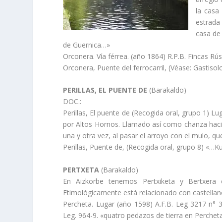
la casa
estrada 
casa de
de Guernica…»
Orconera. Ví­a férrea. (año 1864) R.P.B. Fincas Rús
Orconera, Puente del ferrocarril, (Véase: Gastisolo
PERILLAS, EL PUENTE DE
(Barakaldo)
DOC.:
Perillas, El puente de (Recogida oral, grupo 1) Lu
por Altos Hornos. Llamado así­ como chanza hacia
una y otra vez, al pasar el arroyo con el mulo, que
Perillas, Puente de, (Recogida oral, grupo 8) «…K
PERTXETA
(Barakaldo)
En Aizkorbe tenemos Pertxiketa y Bertxera 
Etimológicamente está relacionado con castellano 
Percheta. Lugar (año 1598) A.F.B. Leg 3217 n° 3
Leg. 964-9. «quatro pedazos de tierra en Perche