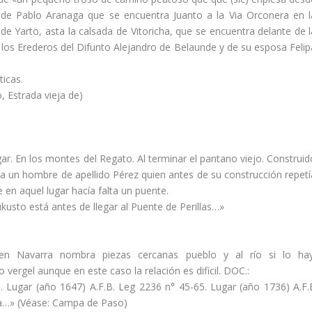
 de Pablo Aranaga que se encuentra Juanto a la Via Orconera en l
de Yarto, asta la calsada de Vitoricha, que se encuentra delante de l
 los Erederos del Difunto Alejandro de Belaunde y de su esposa Felip
ticas.
, Estrada vieja de)
gar. En los montes del Regato. Al terminar el pantano viejo. Construid
 un hombre de apellido Pérez quien antes de su construcción repetí­
 en aquel lugar hací­a falta un puente.
ukusto está antes de llegar al Puente de Perillas…»
en Navarra nombra piezas cercanas pueblo y al rí­o si lo hay
vergel aunque en este caso la relación es dificil. DOC.:
. Lugar (año 1647) A.F.B. Leg 2236 n° 45-65. Lugar (año 1736) A.F.
ta…» (Véase: Campa de Paso)