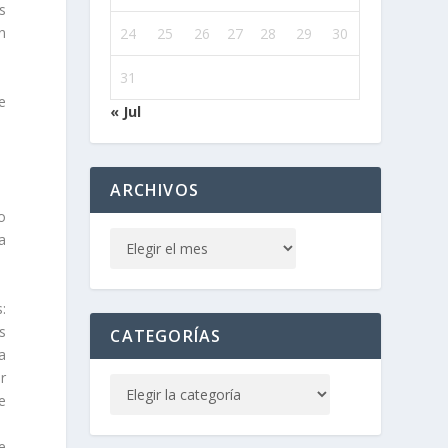
s
n
24
25
26
27
28
29
30
31
e
« Jul
ARCHIVOS
o
a
:
s
CATEGORÍAS
a
r
e
e