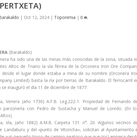
PERTXETA)
Barakaldo
|
Oct 12, 2024
|
Toponimia
|
0
ERA
(Barakaldo)
nera ha sido una de las minas más conocidas de la zona, situada e
tes Altos de Triano la ví­a férrea de la Orconera Iron Ore Compan
í­a desde el lugar donde estaba a mina de su nombre (Orconera Iro
any Limited) basta la rí­a por tierras de Barakaldo. El ferrocarril e
 se inauguró el dí­a 11 de diciembre de 1877.
a, Venera (año 1730) A.F.B. Leg.222-1. Propiedad de Fernando de
en parzonerí­a con Pedro de Sustacha y Manuel de Loredo. (En lo
Altos)
a, Ví­a, (año 1882) A.M.B. Carpeta 131. n°. 20. Algunos vecinos de
de Landaburu y del «punto de Vitoricha», solicitan al Ayuntamiento e
 de «un pequeño troso de camino peatoso que que (sic) enpiesa desd