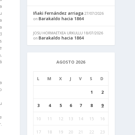
a
Iñaki Fernández arriaga
u
27/07/2026
Barakaldo hacia 1864
on
a
a
JOSU HORMAETXEA URKULLU
18/07/2026
l
Barakaldo hacia 1864
on
s
e
,
á
AGOSTO 2026
L
M
X
J
V
S
D
a
o
1
2
u
3
4
5
6
7
8
9
e
10
11
12
13
14
15
16
.
17
18
19
20
21
22
23