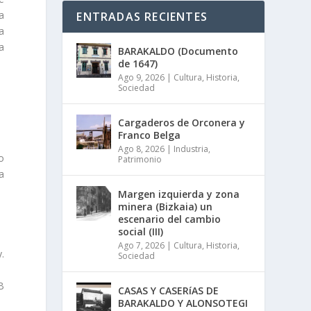
a
ENTRADAS RECIENTES
a
a
BARAKALDO (Documento
de 1647)
Ago 9, 2026
|
Cultura
,
Historia
,
Sociedad
Cargaderos de Orconera y
Franco Belga
Ago 8, 2026
|
Industria
,
o
Patrimonio
a
Margen izquierda y zona
minera (Bizkaia) un
escenario del cambio
social (III)
Ago 7, 2026
|
Cultura
,
Historia
,
.
Sociedad
B
CASAS Y CASERíAS DE
BARAKALDO Y ALONSOTEGI