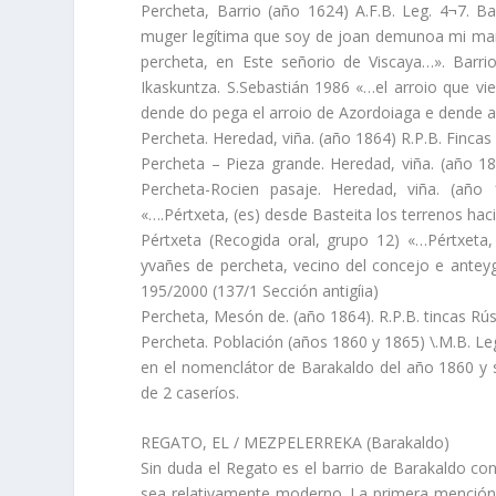
Percheta, Barrio (año 1624) A.F.B. Leg. 4¬7. B
muger legí­tima que soy de joan demunoa mi mar
percheta, en Este señorio de Viscaya…». Barri
Ikaskuntza. S.Sebastián 1986 «…el arroio que 
dende do pega el arroio de Azordoiaga e dende asi
Percheta. Heredad, viña. (año 1864) R.P.B. Fincas 
Percheta – Pieza grande. Heredad, viña. (año 186
Percheta-Rocien pasaje. Heredad, viña. (año 
«….Pértxeta, (es) desde Basteita los terrenos ha
Pértxeta (Recogida oral, grupo 12) «…Pértxeta,
yvañes de percheta, vecino del concejo e anteyg
195/2000 (137/1 Sección antigí­ia)
Percheta, Mesón de. (año 1864). R.P.B. tincas Rúst
Percheta. Población (años 1860 y 1865) \.M.B. Le
en el nomenclátor de Barakaldo del año 1860 y 
de 2 caserí­os.
REGATO, EL / MEZPELERREKA (Barakaldo)
Sin duda el Regato es el barrio de Barakaldo c
sea relativamente moderno. La primera mención