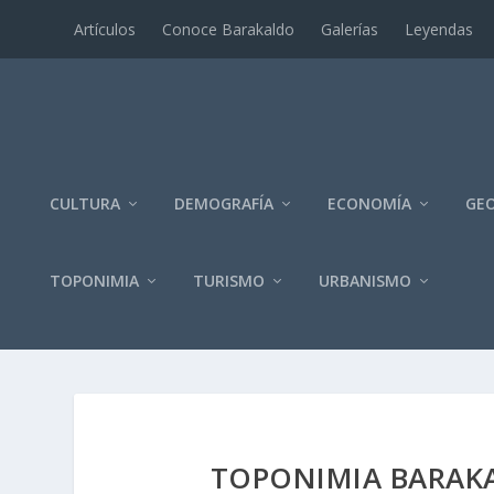
Artí­culos
Conoce Barakaldo
Galerí­as
Leyendas
CULTURA
DEMOGRAFÍA
ECONOMÍA
GEO
TOPONIMIA
TURISMO
URBANISMO
TOPONIMIA BARAKA