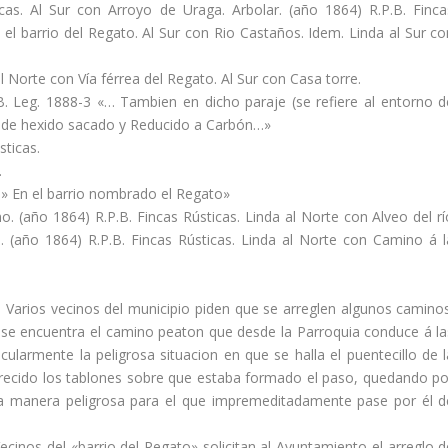
icas. Al Sur con Arroyo de Uraga. Arbolar. (año 1864) R.P.B. Finca
 el barrio del Regato. Al Sur con Rio Castaños. Idem. Linda al Sur co
l Norte con Ví­a férrea del Regato. Al Sur con Casa torre.
B. Leg. 1888-3 «… Tambien en dicho paraje (se refiere al entorno d
l de hexido sacado y Reducido a Carbón…»
sticas.
.
. » En el barrio nombrado el Regato»
o. (año 1864) R.P.B. Fincas Rústicas. Linda al Norte con Alveo del rí­
o. (año 1864) R.P.B. Fincas Rústicas. Linda al Norte con Camino á l
. Varios vecinos del municipio piden que se arreglen algunos caminos
se encuentra el camino peaton que desde la Parroquia conduce á la
larmente la peligrosa situacion en que se halla el puentecillo de l
arecido los tablones sobre que estaba formado el paso, quedando po
una manera peligrosa para el que impremeditadamente pase por él d
ecinos del «barrio del Regato» solicitan al Ayuntamiento el arreglo d