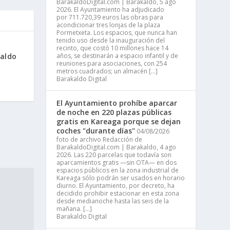
BarakaldoDigital.com | Barakaldo, 5 ago
2026. El Ayuntamiento ha adjudicado
por 711.720,39 euros las obras para
acondicionar tres lonjas de la plaza
Pormetxeta. Los espacios, que nunca han
tenido uso desde la inauguración del
recinto, que costó 10 millones hace 14
aldo
años, se destinarán a espacio infantil y de
reuniones para asociaciones, con 254
metros cuadrados; un almacén […]
Barakaldo Digital
El Ayuntamiento prohíbe aparcar
de noche en 220 plazas públicas
gratis en Kareaga porque se dejan
coches "durante días"
04/08/2026
foto de archivo Redacción de
BarakaldoDigital.com | Barakaldo, 4 ago
2026. Las 220 parcelas que todavía son
aparcamientos gratis —sin OTA— en dos
espacios públicos en la zona industrial de
Kareaga sólo podrán ser usados en horario
diurno. El Ayuntamiento, por decreto, ha
decidido prohibir estacionar en esta zona
desde medianoche hasta las seis de la
mañana. […]
Barakaldo Digital