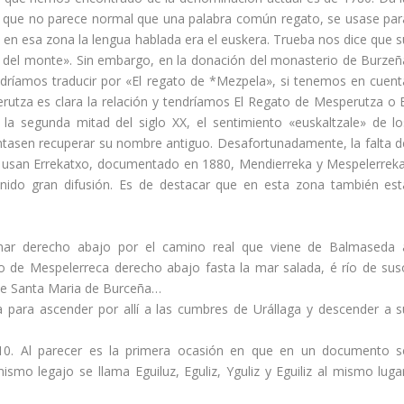
ya que no parece normal que una palabra común regato, se usase par
 en esa zona la lengua hablada era el euskera. Trueba nos dice que s
 del monte». Sin embargo, en la donación del monasterio de Burzeñ
í­amos traducir por «El regato de *Mezpela», si tenemos en cuent
tza es clara la relación y tendrí­amos El Regato de Mesperutza o E
la segunda mitad del siglo XX, el sentimiento «euskaltzale» de lo
ntasen recuperar su nombre antiguo. Desafortunadamente, la falta d
 se usan Errekatxo, documentado en 1880, Mendierreka y Mespelerreka
ido gran difusión. Es de destacar que en esta zona también est
mar derecho abajo por el camino real que viene de Balmaseda 
 de Mespelerreca derecho abajo fasta la mar salada, é rí­o de sus
 de Santa Maria de Burceña…
 para ascender por allí­ a las cumbres de Urállaga y descender a s
2-10. Al parecer es la primera ocasión en que en un documento s
smo legajo se llama Eguiluz, Eguliz, Yguliz y Eguiliz al mismo lugar