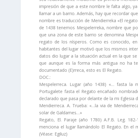
impresión de que a este nombre le falta algo, 
llamar a un barrio. Además, hay que recordar que
nombre es traducción de Mendierreka «El regato
de 1438 tenemos Mespelerreka, nombre que podr
que una zona de este barrio se denomina Mesperu
regato de los ní­speros. Como es conocido, en 
habitantes del lugar motivó que los mismos inte
datos dio lugar a la situación actual en la que
que aunque es la forma más antigua no ha ten
documentado (E)rreca, esto es El Regato.
DOC.:
Mespelerreca. Lugar (año 1438) «… fasta la 
Portugalete fasta el Regato encañado nombrado
declarado que pasa por delante de la mi Eglesia
Mendierreca. A. Trueba: «…la via de Mendierreca
solar de Galdames…»
Regato, El. Paraje (año 1780) A.F.B. Leg. 18
menciona el lugar llamándolo El Regato. En el mi
(Véase: Egiluz)