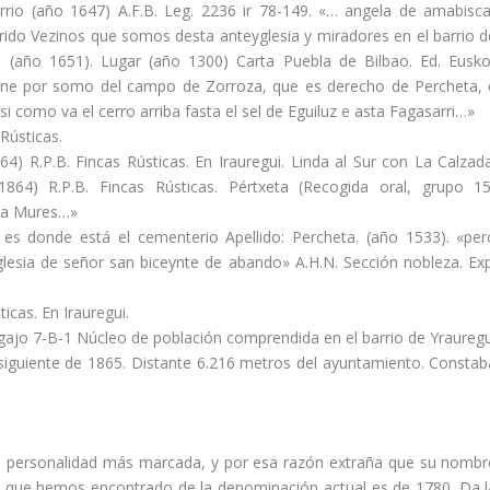
arrio (año 1647) A.F.B. Leg. 2236 ir 78-149. «… angela de amabisca
ido Vezinos que somos desta anteyglesia y miradores en el barrio d
o (año 1651). Lugar (año 1300) Carta Puebla de Bilbao. Ed. Eusko
viene por somo del campo de Zorroza, que es derecho de Percheta, 
 como va el cerro arriba fasta el sel de Eguiluz e asta Fagasarri…»
Rústicas.
4) R.P.B. Fincas Rústicas. En Irauregui. Linda al Sur con La Calzada
1864) R.P.B. Fincas Rústicas. Pértxeta (Recogida oral, grupo 15
cia Mures…»
 es donde está el cementerio Apellido: Percheta. (año 1533). «per
lesia de señor san biceynte de abando» A.H.N. Sección nobleza. Exp
icas. En Irauregui.
gajo 7-B-1 Núcleo de población comprendida en el barrio de Yrauregu
siguiente de 1865. Distante 6.216 metros del ayuntamiento. Constab
on personalidad más marcada, y por esa razón extraña que su nombr
 que hemos encontrado de la denominación actual es de 1780. Da l