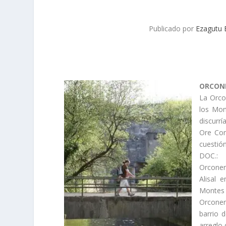
Publicado por
Ezagutu 
ORCON
La Orco
los Mon
discurr
Ore Comp
cuestión
DOC.:
Orconer
Alisal 
Montes 
Orconer
barrio 
arreglo