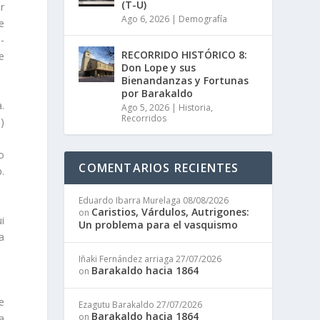
(T-U)
r
Ago 6, 2026
|
Demografía
e
-
RECORRIDO HISTÓRICO 8:
e
Don Lope y sus
Bienandanzas y Fortunas
por Barakaldo
.
Ago 5, 2026
|
Historia
,
Recorridos
)
o
COMENTARIOS RECIENTES
.
Eduardo Ibarra Murelaga
08/08/2026
Caristios, Várdulos, Autrigones:
on
i
Un problema para el vasquismo
a
Iñaki Fernández arriaga
27/07/2026
Barakaldo hacia 1864
on
e
Ezagutu Barakaldo
27/07/2026
Barakaldo hacia 1864
on
a