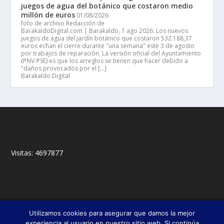
juegos de agua del botánico que costaron medio
millón de euros
01/08/2026
foto de archivo Redacción de
BarakaldoDigital.com | Barakaldo, 1 ago 2026. Los nuevos
juegos de agua del jardín botánico que costaron 532.188,37
euros echan el cierre durante "una semana" este 3 de agosto
por trabajos de reparación. La versión oficial del Ayuntamiento
(PNV-PSE) es que los arreglos se tienen que hacer debido a
"daños provocados por el […]
Barakaldo Digital
Visitas:
4697877
© 2018,
&
Francisco Javier Fernández Chento
Mitxel
Utilizamos cookies para asegurar que damos la mejor
|
Olabuénaga
Zona privada
experiencia al usuario en nuestro sitio web. Si continúa