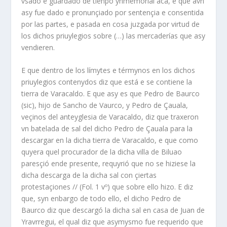
vsado e guardado de tienpo ynmemorial acá, e que avn
asy fue dado e pronunçiado por sentençia e consentida
por las partes, e pasada en cosa juzgada por virtud de
los dichos priuylegios sobre (…) las mercaderías que asy
vendieren.
E que dentro de los límytes e térmynos en los dichos
priuylegios contenydos diz que está e se contiene la
tierra de Varacaldo. E que asy es que Pedro de Baurco
(sic), hijo de Sancho de Vaurco, y Pedro de Çauala,
veçinos del anteyglesia de Varacaldo, diz que traxeron
vn batelada de sal del dicho Pedro de Çauala para la
descargar en la dicha tierra de Varacaldo, e que como
quyera quel procurador de la dicha villa de Biluao
paresçió ende presente, requyrió que no se hiziese la
dicha descarga de la dicha sal con çiertas
protestaçiones // (Fol. 1 vº) que sobre ello hizo. E diz
que, syn enbargo de todo ello, el dicho Pedro de
Baurco diz que descargó la dicha sal en casa de Juan de
Yravrregui, el qual diz que asymysmo fue requerido que