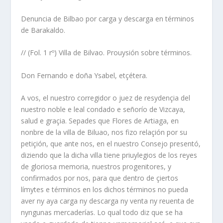
Denuncia de Bilbao por carga y descarga en términos
de Barakaldo.
// (Fol. 1 rº) Villa de Bilvao. Prouysión sobre términos.
Don Fernando e doña Ysabel, etçétera.
A vos, el nuestro corregidor o juez de resydençia del
nuestro noble e leal condado e señorío de Vizcaya,
salud e graçia. Sepades que Flores de Artiaga, en
nonbre de la villa de Biluao, nos fizo relaçión por su
petiçión, que ante nos, en el nuestro Consejo presentó,
diziendo que la dicha villa tiene priuylegios de los reyes
de gloriosa memoria, nuestros progenitores, y
confirmados por nos, para que dentro de çiertos
límytes e términos en los dichos términos no pueda
aver ny aya carga ny descarga ny venta ny reuenta de
nyngunas mercaderías. Lo qual todo diz que se ha