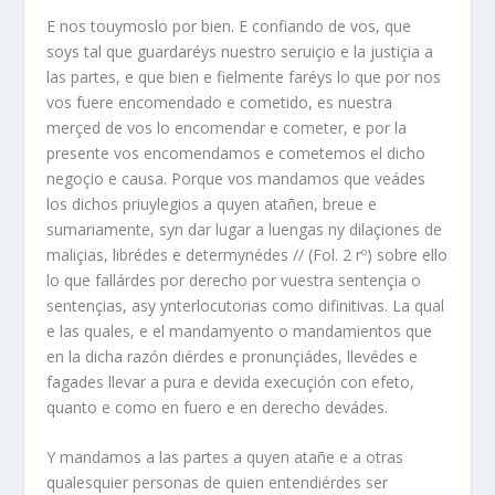
E nos touymoslo por bien. E confiando de vos, que
soys tal que guardaréys nuestro seruiçio e la justiçia a
las partes, e que bien e fielmente faréys lo que por nos
vos fuere encomendado e cometido, es nuestra
merçed de vos lo encomendar e cometer, e por la
presente vos encomendamos e cometemos el dicho
negoçio e causa. Porque vos mandamos que veádes
los dichos priuylegios a quyen atañen, breue e
sumariamente, syn dar lugar a luengas ny dilaçiones de
maliçias, librédes e determynédes // (Fol. 2 rº) sobre ello
lo que fallárdes por derecho por vuestra sentençia o
sentençias, asy ynterlocutorias como difinitivas. La qual
e las quales, e el mandamyento o mandamientos que
en la dicha razón diérdes e pronunçiádes, llevédes e
fagades llevar a pura e devida execuçión con efeto,
quanto e como en fuero e en derecho devádes.
Y mandamos a las partes a quyen atañe e a otras
qualesquier personas de quien entendiérdes ser