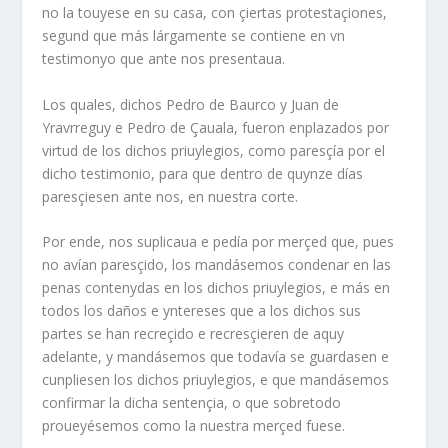
no la touyese en su casa, con çiertas protestaçiones,
segund que más lárgamente se contiene en vn
testimonyo que ante nos presentaua.
Los quales, dichos Pedro de Baurco y Juan de
Yravrreguy e Pedro de Çauala, fueron enplazados por
virtud de los dichos priuylegios, como paresçía por el
dicho testimonio, para que dentro de quynze días
paresçiesen ante nos, en nuestra corte.
Por ende, nos suplicaua e pedía por merçed que, pues
no avían paresçido, los mandásemos condenar en las
penas contenydas en los dichos priuylegios, e más en
todos los daños e yntereses que a los dichos sus
partes se han recreçido e recresçieren de aquy
adelante, y mandásemos que todavía se guardasen e
cunpliesen los dichos priuylegios, e que mandásemos
confirmar la dicha sentençia, o que sobretodo
proueyésemos como la nuestra merçed fuese.