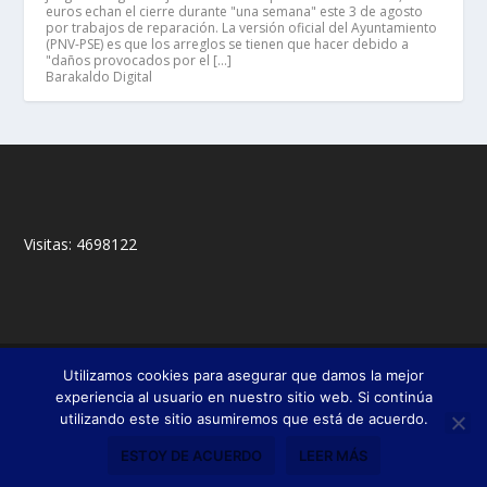
euros echan el cierre durante "una semana" este 3 de agosto
por trabajos de reparación. La versión oficial del Ayuntamiento
(PNV-PSE) es que los arreglos se tienen que hacer debido a
"daños provocados por el […]
Barakaldo Digital
Visitas:
4698122
© 2018,
&
Francisco Javier Fernández Chento
Mitxel
Utilizamos cookies para asegurar que damos la mejor
|
Olabuénaga
Zona privada
experiencia al usuario en nuestro sitio web. Si continúa
utilizando este sitio asumiremos que está de acuerdo.
Esta web es una iniciativa privada de sus autores y no está relacionada con
institución pública o privada alguna.
ESTOY DE ACUERDO
LEER MÁS