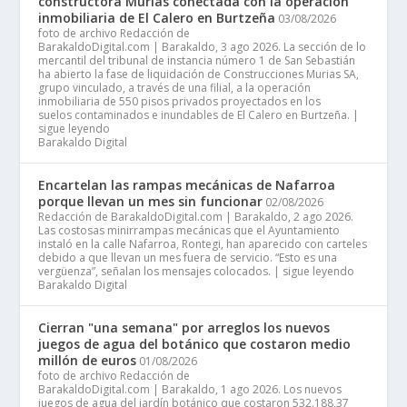
constructora Murias conectada con la operación
inmobiliaria de El Calero en Burtzeña
03/08/2026
foto de archivo Redacción de
BarakaldoDigital.com | Barakaldo, 3 ago 2026. La sección de lo
mercantil del tribunal de instancia número 1 de San Sebastián
ha abierto la fase de liquidación de Construcciones Murias SA,
grupo vinculado, a través de una filial, a la operación
inmobiliaria de 550 pisos privados proyectados en los
suelos contaminados e inundables de El Calero en Burtzeña. |
sigue leyendo
Barakaldo Digital
Encartelan las rampas mecánicas de Nafarroa
porque llevan un mes sin funcionar
02/08/2026
Redacción de BarakaldoDigital.com | Barakaldo, 2 ago 2026.
Las costosas minirrampas mecánicas que el Ayuntamiento
instaló en la calle Nafarroa, Rontegi, han aparecido con carteles
debido a que llevan un mes fuera de servicio. “Esto es una
vergüenza”, señalan los mensajes colocados. | sigue leyendo
Barakaldo Digital
Cierran "una semana" por arreglos los nuevos
juegos de agua del botánico que costaron medio
millón de euros
01/08/2026
foto de archivo Redacción de
BarakaldoDigital.com | Barakaldo, 1 ago 2026. Los nuevos
juegos de agua del jardín botánico que costaron 532.188,37