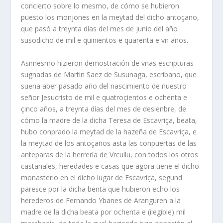
concierto sobre lo mesmo, de cómo se hubieron
puesto los monjones en la meytad del dicho antoçano,
que pasó a treynta días del mes de junio del año
susodicho de mil e quinientos e quarenta e vn años.
Asimesmo hizieron demostración de vnas escripturas
sugnadas de Martin Saez de Susunaga, escribano, que
suena aber pasado año del nascimiento de nuestro
señor Jesucristo de mil e quatroçientos e ochenta e
çinco años, a treynta días del mes de desienbre, de
cómo la madre de la dicha Teresa de Escavriça, beata,
hubo conprado la meytad de la hazeña de Escavriça, e
la meytad de los antoçaños asta las conpuertas de las
anteparas de la herrería de Vrcullu, con todos los otros
castañales, heredades e casas que agora tiene el dicho
monasterio en el dicho lugar de Escavriça, segund
paresce por la dicha benta que hubieron echo los
herederos de Fernando Ybanes de Aranguren a la
madre de la dicha beata por ochenta e (ilegible) mil