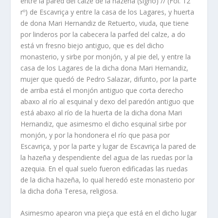
entre la pared del calze de la hazeña (signo) // (Fol. 12
rº) de Escavriça y entre la casa de los Lagares, y huerta
de dona Mari Hernandiz de Retuerto, viuda, que tiene
por linderos por la cabecera la parfed del calze, a do
está vn fresno biejo antiguo, que es del dicho
monasterio, y sirbe por monjón, y al pie del, y entre la
casa de los Lagares de la dicha dona Mari Hernandiz,
mujer que quedó de Pedro Salazar, difunto, por la parte
de arriba está el monjón antiguo que corta derecho
abaxo al río al esquinal y dexo del paredón antiguo que
está abaxo al río de la huerta de la dicha dona Mari
Hernandiz, que asimesmo el dicho esquinal sirbe por
monjón, y por la hondonera el río que pasa por
Escavriça, y por la parte y lugar de Escavriça la pared de
la hazeña y despendiente del agua de las ruedas por la
azequia. En el qual suelo fueron edificadas las ruedas
de la dicha hazeña, lo qual heredó este monasterio por
la dicha doña Teresa, religiosa.
Asimesmo apearon vna pieça que está en el dicho lugar