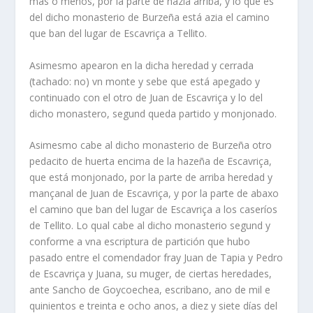
más o menos, por la parte de hazia arriba, y lo que es
del dicho monasterio de Burzeña está azia el camino
que ban del lugar de Escavriça a Tellito.
Asimesmo apearon en la dicha heredad y cerrada
(tachado: no) vn monte y sebe que está apegado y
continuado con el otro de Juan de Escavriça y lo del
dicho monastero, segund queda partido y monjonado.
Asimesmo cabe al dicho monasterio de Burzeña otro
pedacito de huerta encima de la hazeña de Escavriça,
que está monjonado, por la parte de arriba heredad y
mançanal de Juan de Escavriça, y por la parte de abaxo
el camino que ban del lugar de Escavriça a los caseríos
de Tellito. Lo qual cabe al dicho monasterio segund y
conforme a vna escriptura de partición que hubo
pasado entre el comendador fray Juan de Tapia y Pedro
de Escavriça y Juana, su muger, de ciertas heredades,
ante Sancho de Goycoechea, escribano, ano de mil e
quinientos e treinta e ocho anos, a diez y siete días del