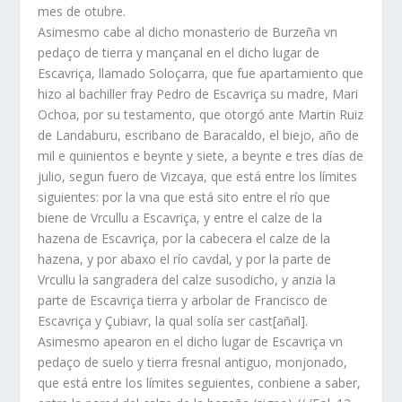
mes de otubre.
Asimesmo cabe al dicho monasterio de Burzeña vn
pedaço de tierra y mançanal en el dicho lugar de
Escavriça, llamado Soloçarra, que fue apartamiento que
hizo al bachiller fray Pedro de Escavriça su madre, Mari
Ochoa, por su testamento, que otorgó ante Martin Ruiz
de Landaburu, escribano de Baracaldo, el biejo, año de
mil e quinientos e beynte y siete, a beynte e tres días de
julio, segun fuero de Vizcaya, que está entre los límites
siguientes: por la vna que está sito entre el río que
biene de Vrcullu a Escavriça, y entre el calze de la
hazena de Escavriça, por la cabecera el calze de la
hazena, y por abaxo el río cavdal, y por la parte de
Vrcullu la sangradera del calze susodicho, y anzia la
parte de Escavriça tierra y arbolar de Francisco de
Escavriça y Çubiavr, la qual solía ser cast[añal].
Asimesmo apearon en el dicho lugar de Escavriça vn
pedaço de suelo y tierra fresnal antiguo, monjonado,
que está entre los límites seguientes, conbiene a saber,