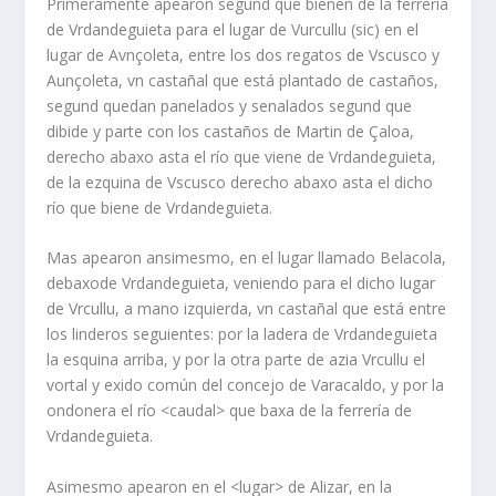
Primeramente apearon segund que bienen de la ferrería
de Vrdandeguieta para el lugar de Vurcullu (sic) en el
lugar de Avnçoleta, entre los dos regatos de Vscusco y
Aunçoleta, vn castañal que está plantado de castaños,
segund quedan panelados y senalados segund que
dibide y parte con los castaños de Martin de Çaloa,
derecho abaxo asta el río que viene de Vrdandeguieta,
de la ezquina de Vscusco derecho abaxo asta el dicho
río que biene de Vrdandeguieta.
Mas apearon ansimesmo, en el lugar llamado Belacola,
debaxode Vrdandeguieta, veniendo para el dicho lugar
de Vrcullu, a mano izquierda, vn castañal que está entre
los linderos seguientes: por la ladera de Vrdandeguieta
la esquina arriba, y por la otra parte de azia Vrcullu el
vortal y exido común del concejo de Varacaldo, y por la
ondonera el río <caudal> que baxa de la ferrería de
Vrdandeguieta.
Asimesmo apearon en el <lugar> de Alizar, en la