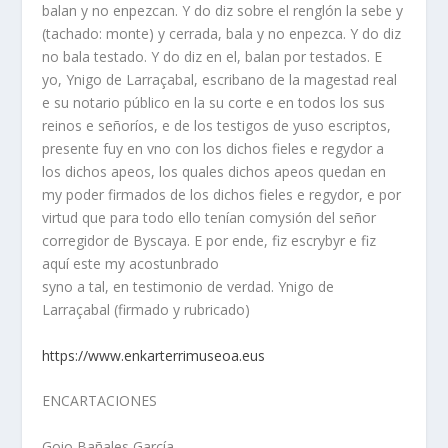
balan y no enpezcan. Y do diz sobre el renglón la sebe y
(tachado: monte) y cerrada, bala y no enpezca. Y do diz
no bala testado. Y do diz en el, balan por testados. E
yo, Ynigo de Larraçabal, escribano de la magestad real
e su notario público en la su corte e en todos los sus
reinos e señoríos, e de los testigos de yuso escriptos,
presente fuy en vno con los dichos fieles e regydor a
los dichos apeos, los quales dichos apeos quedan en
my poder firmados de los dichos fieles e regydor, e por
virtud que para todo ello tenían comysión del señor
corregidor de Byscaya. E por ende, fiz escrybyr e fiz
aquí este my acostunbrado
syno a tal, en testimonio de verdad. Ynigo de
Larraçabal (firmado y rubricado)
https://www.enkarterrimuseoa.eus
ENCARTACIONES
Goio Bañales García