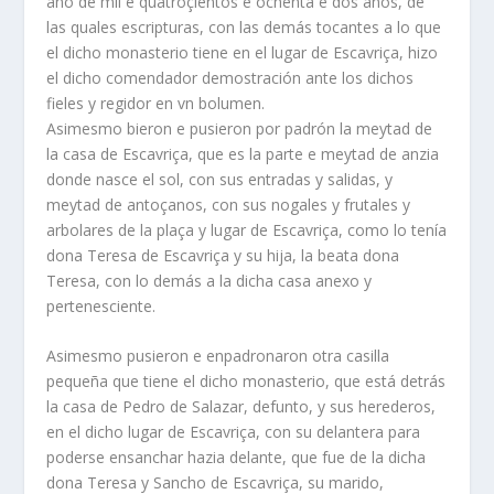
año de mil e quatroçientos e ochenta e dos anos, de
las quales escripturas, con las demás tocantes a lo que
el dicho monasterio tiene en el lugar de Escavriça, hizo
el dicho comendador demostración ante los dichos
fieles y regidor en vn bolumen.
Asimesmo bieron e pusieron por padrón la meytad de
la casa de Escavriça, que es la parte e meytad de anzia
donde nasce el sol, con sus entradas y salidas, y
meytad de antoçanos, con sus nogales y frutales y
arbolares de la plaça y lugar de Escavriça, como lo tenía
dona Teresa de Escavriça y su hija, la beata dona
Teresa, con lo demás a la dicha casa anexo y
pertenesciente.
Asimesmo pusieron e enpadronaron otra casilla
pequeña que tiene el dicho monasterio, que está detrás
la casa de Pedro de Salazar, defunto, y sus herederos,
en el dicho lugar de Escavriça, con su delantera para
poderse ensanchar hazia delante, que fue de la dicha
dona Teresa y Sancho de Escavriça, su marido,