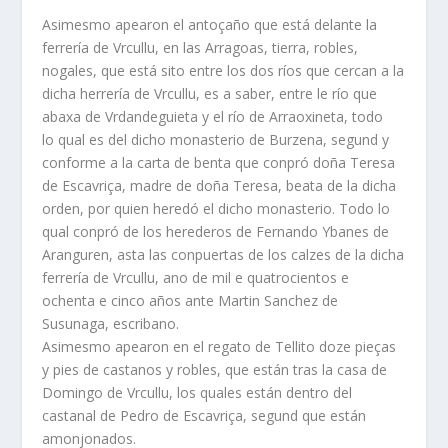
Asimesmo apearon el antoçaño que está delante la
ferrería de Vrcullu, en las Arragoas, tierra, robles,
nogales, que está sito entre los dos ríos que cercan a la
dicha herrería de Vrcullu, es a saber, entre le río que
abaxa de Vrdandeguieta y el río de Arraoxineta, todo
lo qual es del dicho monasterio de Burzena, segund y
conforme a la carta de benta que conpró doña Teresa
de Escavriça, madre de doña Teresa, beata de la dicha
orden, por quien heredó el dicho monasterio. Todo lo
qual conpró de los herederos de Fernando Ybanes de
Aranguren, asta las conpuertas de los calzes de la dicha
ferrería de Vrcullu, ano de mil e quatrocientos e
ochenta e cinco años ante Martin Sanchez de
Susunaga, escribano.
Asimesmo apearon en el regato de Tellito doze pieças
y pies de castanos y robles, que están tras la casa de
Domingo de Vrcullu, los quales están dentro del
castanal de Pedro de Escavriça, segund que están
amonjonados.