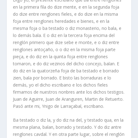
en la primera fila do dize mente, e en la segunda foja
do dize entre renglones fieles, e do dize en la misma
foja entre renglones heredades e bienes, e en la
mesma foja o ba testado o diz monasterio, no bala, e
lo demás bala. E o diz en la tercera foja encima del
renglón primero que dize sebe e monte, e o diz entre
renglones antoçaño, o o diz en la misma foja parte
pieça, e do diz en la quinta foja entre renglones
tomaron, e do diz vezinos del dicho concejo, balan. E
do diz en la quatorzeña foja de ba testado e borrado
zien, bala por borrado. E bisto las borraduras e lo
demás, yo el dicho escribano e los dichos fieles
firmamos de nuestros nonbres ante los dichos testigos.
Juan de Aguirre, Juan de Aranguren, Martin de Retuerto.
Pasó ante mi, Ynigo de Larraçabal, escribano.
Ba testado o diz la, y do diz na del, y testado qua, en la
mesma plana, balan, borrado y testado. Y do diz antre
renglones cavdal. Y en otra parte lugar, sobre el renglón