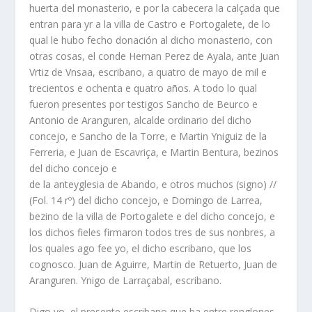
huerta del monasterio, e por la cabecera la calçada que
entran para yr a la villa de Castro e Portogalete, de lo
qual le hubo fecho donación al dicho monasterio, con
otras cosas, el conde Hernan Perez de Ayala, ante Juan
Vrtiz de Vnsaa, escribano, a quatro de mayo de mil e
trecientos e ochenta e quatro años. A todo lo qual
fueron presentes por testigos Sancho de Beurco e
Antonio de Aranguren, alcalde ordinario del dicho
concejo, e Sancho de la Torre, e Martin Yniguiz de la
Ferreria, e Juan de Escavriça, e Martin Bentura, bezinos
del dicho concejo e
de la anteyglesia de Abando, e otros muchos (signo) //
(Fol. 14 rº) del dicho concejo, e Domingo de Larrea,
bezino de la villa de Portogalete e del dicho concejo, e
los dichos fieles firmaron todos tres de sus nonbres, a
los quales ago fee yo, el dicho escribano, que los
cognosco. Juan de Aguirre, Martin de Retuerto, Juan de
Aranguren. Ynigo de Larraçabal, escribano.
Digo yo, el presente escribano que ba entre renglones