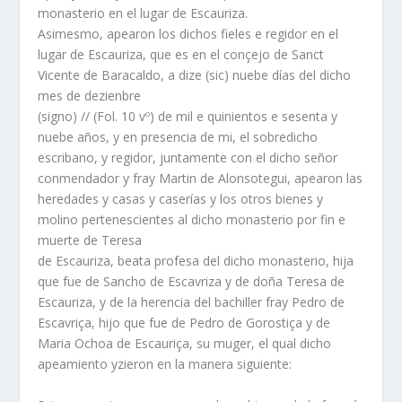
monasterio en el lugar de Escauriza.
Asimesmo, apearon los dichos fieles e regidor en el
lugar de Escauriza, que es en el conçejo de Sanct
Vicente de Baracaldo, a dize (sic) nuebe días del dicho
mes de dezienbre
(signo) // (Fol. 10 vº) de mil e quinientos e sesenta y
nuebe años, y en presencia de mi, el sobredicho
escribano, y regidor, juntamente con el dicho señor
conmendador y fray Martin de Alonsotegui, apearon las
heredades y casas y caserías y los otros bienes y
molino pertenescientes al dicho monasterio por fin e
muerte de Teresa
de Escauriza, beata profesa del dicho monasterio, hija
que fue de Sancho de Escavriza y de doña Teresa de
Escauriza, y de la herencia del bachiller fray Pedro de
Escavriça, hijo que fue de Pedro de Gorostiça y de
Maria Ochoa de Escauriça, su muger, el qual dicho
apeamiento yzieron en la manera siguiente: