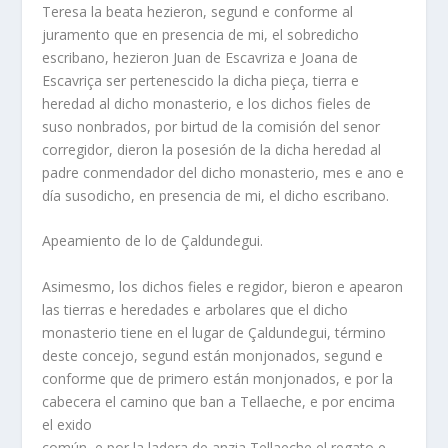
Teresa la beata hezieron, segund e conforme al
juramento que en presencia de mi, el sobredicho
escribano, hezieron Juan de Escavriza e Joana de
Escavriça ser pertenescido la dicha pieça, tierra e
heredad al dicho monasterio, e los dichos fieles de
suso nonbrados, por birtud de la comisión del senor
corregidor, dieron la posesión de la dicha heredad al
padre conmendador del dicho monasterio, mes e ano e
día susodicho, en presencia de mi, el dicho escribano.
Apeamiento de lo de Çaldundegui.
Asimesmo, los dichos fieles e regidor, bieron e apearon
las tierras e heredades e arbolares que el dicho
monasterio tiene en el lugar de Çaldundegui, término
deste concejo, segund están monjonados, segund e
conforme que de primero están monjonados, e por la
cabecera el camino que ban a Tellaeche, e por encima
el exido
común, e por la ladera de anzia Tellaeche el regato e