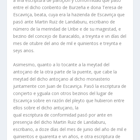
a vna escriptura de partiçión y conformidad que pasó
entre el dicho conbento de Burzeña e dona Teresa de
Escavriça, beata, cuya era la hazienda de Escavriça que
pasó ante Martin Ruiz de Landaburu, escribano de
número de la merindad de Uribe e de su magestad, e
bezino del concejo de Baracaldo, a treynta e vn días del
mes de otubre del ano de mil e quinientos e treynta e
seys anos.
Asimesmo, quanto a lo tocante a la meytad del
antoçano de la otra parte de la puente, que cabe la
meytad del dicho antoçano al dicho monasterio
juntamente con Juan de Escavriça. Pasó la escriptura de
conçierto e yguala con otros bezinos del lugar de
Escavriça sobre en razón del pleyto que hubieron entre
ellos sobre el dicho antuçano, la
qual escriptura de conformidad pasó por ante en
presençia del dicho Martin Ruiz de Landaburu,
escribano, a doze días del mes de junio del año de mil e
quinientos e quarenta e vn años, e otra escriptura de