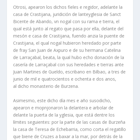
Otrosi, apearon los dichos fieles e regidor, adelante la
casa de Crastijana, juridición de lanteyglesia de Sanct
Bicente de Abando, vn nogal con su rama e tierra, el
qual está junto al regato que pasa por ella, delante del
mesón e casa de Crastijana, fuendo anzia la puente de
Crastijana, el qual nogal hubieron heredado por parte
de fray San Juan de Axpuro e de su hermana Catelina
de Larraçabal, beata, la qual hubo echo donación de la
casería de Larraçabal con sus heredades e tierras ante
Juan Martines de Gueldo, escribano en Bilbao, a tres de
junio de mil e quatrocientos e ochenta e dos anos,
al dicho monasterio de Burzena.
Asimesmo, este dicho día mes e año susodicho,
apearon e mopnjonaron la delantera e arbolar de
delante la puerta de la yglesia, que está dentre los
límites seguientes: por la parte de las casas de Burzeña
la casa de Teresa de Echebarria, como corta el regatillo
que biene de Cruzes a baxar a la mar, por detrás de la