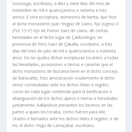
Susunaga, escribano, a diez y siete días del mes de
nobienbre de mil e quatroçientos e setenta e tres
annos. E otra escriptura, asimesmo de benta, que hizo
al dicho monasterio Juan Yniguiz de Llano, fijo (signo) //
(Fol. 13 vº) fijo de Furtun Saez de Llano, de ciertas
heredades en el dicho lugar de Çaldundegui, en
presencia de Pero Saez de Çaballa, escribano, a tres
días del mes de julio de mil e quatrocientos e nobenta
anos. De las quales dichas escripturas tocantes a todas
las heredades, posesiones e tierras e caserías que el
dicho monasterio de Burzena tiene en el dicho concejo
de Baracaldo, hizo amostración ocularmente el dicho
senor comendador ante los dichos fieles e regidor,
como en cada lugar conbenían para la berificación e
abariguación de los dichos apeos e tierras e heredades
juntamente, hallándose presentes los bezinos en las
partes a quien les tocaba, como fueron para ello
citados e llamados ante los dichos fieles e regidor, e de
mi, el dicho Ynigo de Larraçabal, escribano.