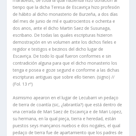
marabedís, de toda la qual hazienda hizo donación al
tienpo que la dicha Teresa de Escavriça hizo profesión
de hábito al dicho monasterio de Burzeña, a dos días
del mes de junio de mil e quatrocientos e ochenta e
dos anos, ante el dicho Martin Saez de Susunaga,
escribano. De todas las quales escripturas hizieron
demostraçión en vn volumen ante los dichos fieles e
regidor e testigos e bezinos del dicho lugar de
Escavriça. De todo lo qual fueron conformes e sin
contradición alguna para que el dicho monasterio los
tenga e posea e goze segund e conforme a las dichas
escripturas antiguas que sobre ello tienen. (signo) //
(Fol. 13 rº)
Asimismo apearon en el lugar de Lecubarri vn pedaço
de tierra de coantía (sic, ¿labrantía?) que está dentro de
vna cerrada de Mari Saez de Escavriça e de Mari Lopez,
su hermana, en la qual pieça, tierra e heredad, están
puestos seys mançanos nuebos e dos nogales, el qual
pedaço de tierra fue de apartamiento que los padres de