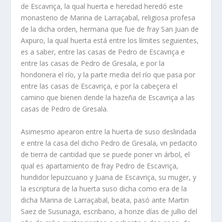
de Escavriça, la qual huerta e heredad heredó este
monasterio de Marina de Larraçabal, religiosa profesa
de la dicha orden, hermana que fue de fray San Juan de
Axpuro, la qual huerta está entre los límites seguientes,
es a saber, entre las casas de Pedro de Escavriça e
entre las casas de Pedro de Gresala, e por la
hondonera el río, y la parte media del río que pasa por
entre las casas de Escavriça, e por la cabeçera el
camino que bienen dende la hazeña de Escavriça a las
casas de Pedro de Gresala.
Asimesmo apearon entre la huerta de suso deslindada
e entre la casa del dicho Pedro de Gresala, vn pedacito
de tierra de cantidad que se puede poner vn árbol, el
qual es apartamiento de fray Pedro de Escavriça,
hundidor lepuzcuano y Juana de Escavriça, su muger, y
la escriptura de la huerta suso dicha como era de la
dicha Marina de Larraçabal, beata, pasó ante Martin
Saez de Susunaga, escribano, a honze días de jullio del