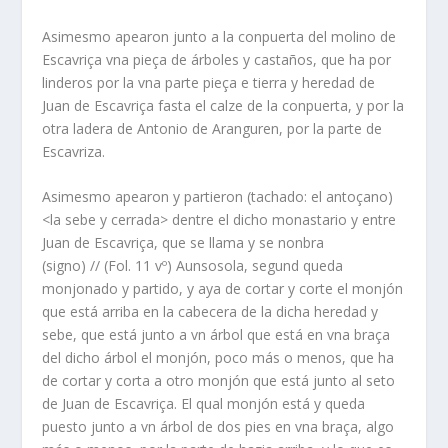
Asimesmo apearon junto a la conpuerta del molino de
Escavriça vna pieça de árboles y castaños, que ha por
linderos por la vna parte pieça e tierra y heredad de
Juan de Escavriça fasta el calze de la conpuerta, y por la
otra ladera de Antonio de Aranguren, por la parte de
Escavriza.
Asimesmo apearon y partieron (tachado: el antoçano)
<la sebe y cerrada> dentre el dicho monastario y entre
Juan de Escavriça, que se llama y se nonbra
(signo) // (Fol. 11 vº) Aunsosola, segund queda
monjonado y partido, y aya de cortar y corte el monjón
que está arriba en la cabecera de la dicha heredad y
sebe, que está junto a vn árbol que está en vna braça
del dicho árbol el monjón, poco más o menos, que ha
de cortar y corta a otro monjón que está junto al seto
de Juan de Escavriça. El qual monjón está y queda
puesto junto a vn árbol de dos pies en vna braça, algo