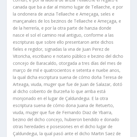
canada que ba a dar al mismo lugar de Tellaeche, e por
la ondonera de anzia Tellaeche e Ameçaga, seles e
mançanales de los bezinos de Tellaeche e Ameçaga, e
de la herrería, e por la otra parte de hanzia donde
nasce el sol el camino real antiguo, conforme a las
escripturas que sobre ello presentaron ante dichos
fieles e regidor, signadas la vna de Juan Perez de
Vitoricha, escribano e notario público e bezino del dicho
concejo de Baracaldo, otorgada a tres días del mes de
março de mil e quatrocientos e setenta e nuebe anos,
la qual dicha escriptura suena de cómo doña Teresa de
Arteaga, viuda, muger que fue de Juan de Salazar, dotó
al dicho cobento de Burzeña lo que arriba está
monjonado en el lugar de Çaldundegui. E la otra
escriptura suena de cómo dona Juana de Retuerto,
viuda, muger que fue de Fernando Diaz de Ybarra,
bezino del dicho concejo, hubieron bendido e donado
otras heredades e posesiones en el dicho lugar de
Çaldundegui, la qual pasó ante el dicho Martin Saez de