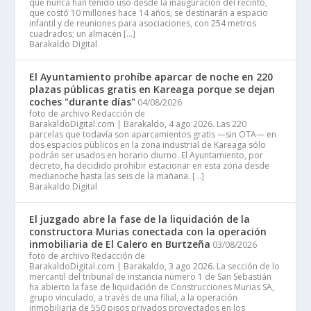
que nunca han tenido uso desde la inauguración del recinto,
que costó 10 millones hace 14 años, se destinarán a espacio
infantil y de reuniones para asociaciones, con 254 metros
cuadrados; un almacén […]
Barakaldo Digital
El Ayuntamiento prohíbe aparcar de noche en 220
plazas públicas gratis en Kareaga porque se dejan
coches "durante días"
04/08/2026
foto de archivo Redacción de
BarakaldoDigital.com | Barakaldo, 4 ago 2026. Las 220
parcelas que todavía son aparcamientos gratis —sin OTA— en
dos espacios públicos en la zona industrial de Kareaga sólo
podrán ser usados en horario diurno. El Ayuntamiento, por
decreto, ha decidido prohibir estacionar en esta zona desde
medianoche hasta las seis de la mañana. […]
Barakaldo Digital
El juzgado abre la fase de la liquidación de la
constructora Murias conectada con la operación
inmobiliaria de El Calero en Burtzeña
03/08/2026
foto de archivo Redacción de
BarakaldoDigital.com | Barakaldo, 3 ago 2026. La sección de lo
mercantil del tribunal de instancia número 1 de San Sebastián
ha abierto la fase de liquidación de Construcciones Murias SA,
grupo vinculado, a través de una filial, a la operación
inmobiliaria de 550 pisos privados proyectados en los