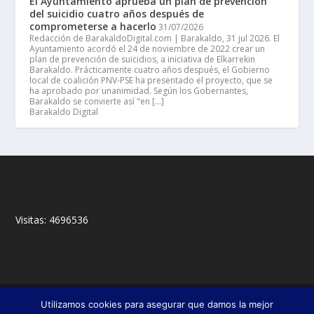
El Ayuntamiento aprueba un plan de prevención
del suicidio cuatro años después de
comprometerse a hacerlo
31/07/2026
Redacción de BarakaldoDigital.com | Barakaldo, 31 jul 2026. El
Ayuntamiento acordó el 24 de noviembre de 2022 crear un
plan de prevención de suicidios, a iniciativa de Elkarrekin
Barakaldo. Prácticamente cuatro años después, el Gobierno
local de coalición PNV-PSE ha presentado el proyecto, que se
ha aprobado por unanimidad. Según los Gobernantes,
Barakaldo se convierte así "en […]
Barakaldo Digital
Visitas:
4696536
© 2018,
&
Francisco Javier Fernández Chento
Mitxel
Utilizamos cookies para asegurar que damos la mejor