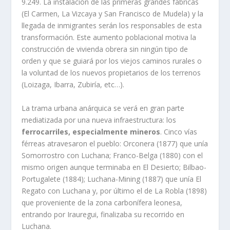
9.249. La instalación de las primeras grandes fábricas
(El Carmen, La Vizcaya y San Francisco de Mudela) y la
llegada de inmigrantes serán los responsables de esta
transformación. Este aumento poblacional motiva la
construcción de vivienda obrera sin ningún tipo de
orden y que se guiará por los viejos caminos rurales o
la voluntad de los nuevos propietarios de los terrenos
(Loizaga, Ibarra, Zubirí­a, etc…).
La trama urbana anárquica se verá en gran parte
mediatizada por una nueva infraestructura: los
ferrocarriles, especialmente mineros
. Cinco ví­as
férreas atravesaron el pueblo: Orconera (1877) que uní­a
Somorrostro con Luchana; Franco-Belga (1880) con el
mismo origen aunque terminaba en El Desierto; Bilbao-
Portugalete (1884); Luchana-Mining (1887) que uní­a El
Regato con Luchana y, por último el de La Robla (1898)
que proveniente de la zona carboní­fera leonesa,
entrando por Irauregui, finalizaba su recorrido en
Luchana.