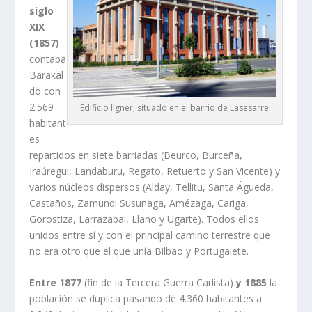
siglo
XIX
(1857)
contaba
Barakal
do con
2.569
Edificio Ilgner, situado en el barrio de Lasesarre
habitant
es
repartidos en siete barriadas (Beurco, Burceña,
Iraúregui, Landaburu, Regato, Retuerto y San Vicente) y
varios núcleos dispersos (Alday, Tellitu, Santa Águeda,
Castaños, Zamundi Susunaga, Amézaga, Cariga,
Gorostiza, Larrazabal, Llano y Ugarte). Todos ellos
unidos entre sí­ y con el principal camino terrestre que
no era otro que el que uní­a Bilbao y Portugalete.
Entre 1877
(fin de la Tercera Guerra Carlista)
y 1885
la
población se duplica pasando de 4.360 habitantes a