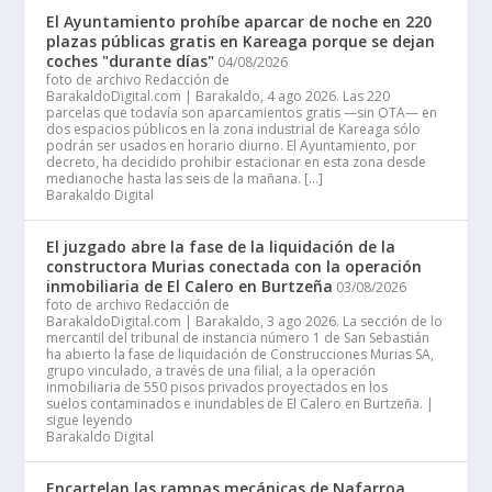
El Ayuntamiento prohíbe aparcar de noche en 220
plazas públicas gratis en Kareaga porque se dejan
coches "durante días"
04/08/2026
foto de archivo Redacción de
BarakaldoDigital.com | Barakaldo, 4 ago 2026. Las 220
parcelas que todavía son aparcamientos gratis —sin OTA— en
dos espacios públicos en la zona industrial de Kareaga sólo
podrán ser usados en horario diurno. El Ayuntamiento, por
decreto, ha decidido prohibir estacionar en esta zona desde
medianoche hasta las seis de la mañana. […]
Barakaldo Digital
El juzgado abre la fase de la liquidación de la
constructora Murias conectada con la operación
inmobiliaria de El Calero en Burtzeña
03/08/2026
foto de archivo Redacción de
BarakaldoDigital.com | Barakaldo, 3 ago 2026. La sección de lo
mercantil del tribunal de instancia número 1 de San Sebastián
ha abierto la fase de liquidación de Construcciones Murias SA,
grupo vinculado, a través de una filial, a la operación
inmobiliaria de 550 pisos privados proyectados en los
suelos contaminados e inundables de El Calero en Burtzeña. |
sigue leyendo
Barakaldo Digital
Encartelan las rampas mecánicas de Nafarroa