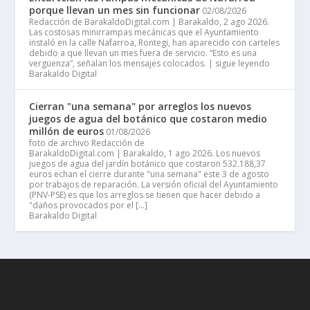
porque llevan un mes sin funcionar
02/08/2026
Redacción de BarakaldoDigital.com | Barakaldo, 2 ago 2026.
Las costosas minirrampas mecánicas que el Ayuntamiento
instaló en la calle Nafarroa, Rontegi, han aparecido con carteles
debido a que llevan un mes fuera de servicio. “Esto es una
vergüenza”, señalan los mensajes colocados. | sigue leyendo
Barakaldo Digital
Cierran "una semana" por arreglos los nuevos
juegos de agua del botánico que costaron medio
millón de euros
01/08/2026
foto de archivo Redacción de
BarakaldoDigital.com | Barakaldo, 1 ago 2026. Los nuevos
juegos de agua del jardín botánico que costaron 532.188,37
euros echan el cierre durante "una semana" este 3 de agosto
por trabajos de reparación. La versión oficial del Ayuntamiento
(PNV-PSE) es que los arreglos se tienen que hacer debido a
"daños provocados por el […]
Barakaldo Digital