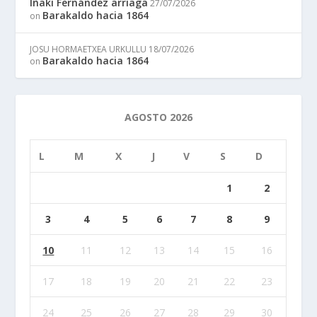
Iñaki Fernández arriaga
27/07/2026
Barakaldo hacia 1864
on
JOSU HORMAETXEA URKULLU
18/07/2026
Barakaldo hacia 1864
on
AGOSTO 2026
L
M
X
J
V
S
D
1
2
3
4
5
6
7
8
9
10
11
12
13
14
15
16
17
18
19
20
21
22
23
24
25
26
27
28
29
30