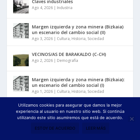
Claves industriales
Ago 4, 2026
|
Industria
Margen izquierda y zona minera (Bizkaia)
un escenario del cambio social (II)
Ago 3, 2026
|
Cultura
,
Historia
,
Sociedad
VECINOS/AS DE BARAKALDO (C-CH)
Ago 2, 2026
|
Demografía
Margen izquierda y zona minera (Bizkaia):
un escenario del cambio social (I)
Ago 1, 2026
|
Cultura
,
Historia
,
Sociedad
Utilizamos cookies para asegurar que damos la mejor
experiencia al usuario en nuestro sitio web. Si continúa
COMENTARIOS RECIENTES
utilizando este sitio asumiremos que está de acuerdo.
Iñaki Fernández arriaga
27/07/2026
ESTOY DE ACUERDO
LEER MÁS
Barakaldo hacia 1864
on