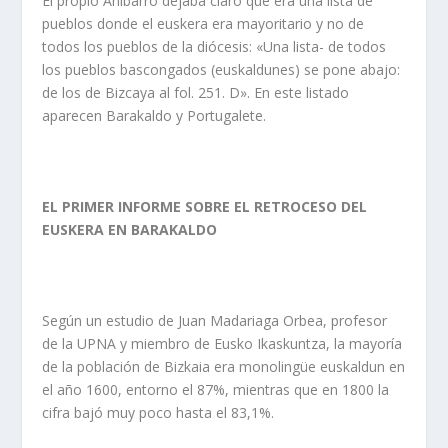
El propio Añibarro dejaba claro que era una lista de
pueblos donde el euskera era mayoritario y no de
todos los pueblos de la diócesis: «Una lista- de todos
los pueblos bascongados (euskaldunes) se pone abajo:
de los de Bizcaya al fol. 251. D». En este listado
aparecen Barakaldo y Portugalete.
EL PRIMER INFORME SOBRE EL RETROCESO DEL
EUSKERA EN BARAKALDO
Según un estudio de Juan Madariaga Orbea, profesor
de la UPNA y miembro de Eusko Ikaskuntza, la mayoría
de la población de Bizkaia era monolingüe euskaldun en
el año 1600, entorno el 87%, mientras que en 1800 la
cifra bajó muy poco hasta el 83,1%.