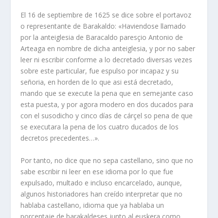
El 16 de septiembre de 1625 se dice sobre el portavoz
o representante de Barakaldo: «Haviendose llamado
por la anteiglesia de Baracaldo paresçio Antonio de
Arteaga en nombre de dicha anteiglesia, y por no saber
leer ni escribir conforme a lo decretado diversas vezes
sobre este particular, fue espulso por incapaz y su
señoria, en horden de lo que asi está decretado,
mando que se execute la pena que en semejante caso
esta puesta, y por agora modero en dos ducados para
con el susodicho y cinco días de cárçel so pena de que
se executara la pena de los cuatro ducados de los
decretos precedentes…».
Por tanto, no dice que no sepa castellano, sino que no
sabe escribir ni leer en ese idioma por lo que fue
expulsado, multado e incluso encarcelado, aunque,
algunos historiadores han creído interpretar que no
hablaba castellano, idioma que ya hablaba un
porcentaje de barakaldeses junto al euskera como