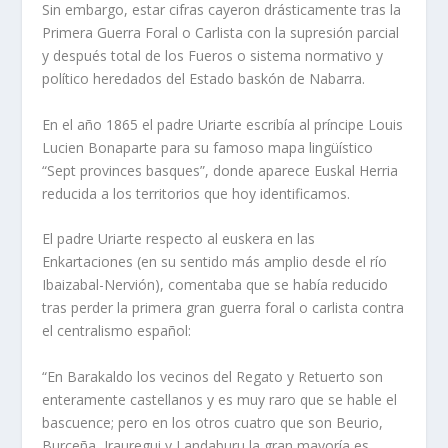
Sin embargo, estar cifras cayeron drásticamente tras la
Primera Guerra Foral o Carlista con la supresión parcial
y después total de los Fueros o sistema normativo y
político heredados del Estado baskón de Nabarra.
En el año 1865 el padre Uriarte escribía al príncipe Louis
Lucien Bonaparte para su famoso mapa lingüístico
“Sept provinces basques”, donde aparece Euskal Herria
reducida a los territorios que hoy identificamos.
El padre Uriarte respecto al euskera en las
Enkartaciones (en su sentido más amplio desde el río
Ibaizabal-Nervión), comentaba que se había reducido
tras perder la primera gran guerra foral o carlista contra
el centralismo español:
“En Barakaldo los vecinos del Regato y Retuerto son
enteramente castellanos y es muy raro que se hable el
bascuence; pero en los otros cuatro que son Beurio,
Burceña, Irauregui y Landaburu la gran mayoría es