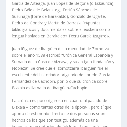
García de Arteaga, Juan López de Begoña (o Eskauriza),
Pedro Bélez de Belaustegi, Fortún Sánchez de
Susunaga (torre de Barakaldo), Gonzalo de Ugarte,
Pedro de Gondra y Martín de Barraski («Apuntes
bibliográficos y documentales sobre el euskera como
lengua hablada en Barakaldo» Txeru García Izagirre)-.
Juan Iñiguez de Ibargüen de la merindad de Zornotza
sobre el año 1588 escribió “Crónica General Española y
Sumaria de la Casa de Vizcaya, y su antigua fundación y
Nobleza”. Se cree que el zornotzarra Ibargüen fue el
escribiente del historiador originario de Laredo García
Fernández de Cachopín, por lo que su crónica sobre
Bizkaia es llamada de Ibargüen-Cachopín.
La crónica es poco rigurosa en cuanto al pasado de
Bizkaia – como tantas otras de la época- , pero sí que
aporta el testimonio directo de dos personas sobre
hechos de los que son testigo, además de una
importante recopilación de folclore, dichos, refranes