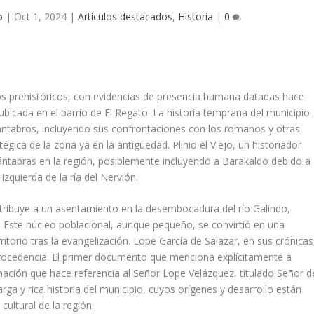
o
|
Oct 1, 2024
|
Artículos destacados
,
Historia
|
0
s prehistóricos, con evidencias de presencia humana datadas hace
bicada en el barrio de El Regato. La historia temprana del municipio
cántabros, incluyendo sus confrontaciones con los romanos y otras
tégica de la zona ya en la antigüedad. Plinio el Viejo, un historiador
ntabras en la región, posiblemente incluyendo a Barakaldo debido a
zquierda de la ría del Nervión.
e atribuye a un asentamiento en la desembocadura del río Galindo,
a. Este núcleo poblacional, aunque pequeño, se convirtió en una
rritorio tras la evangelización. Lope García de Salazar, en sus crónicas
rocedencia. El primer documento que menciona explícitamente a
ación que hace referencia al Señor Lope Velázquez, titulado Señor d
rga y rica historia del municipio, cuyos orígenes y desarrollo están
cultural de la región.