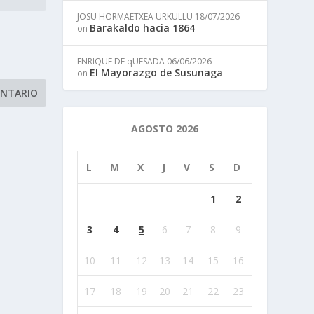
JOSU HORMAETXEA URKULLU
18/07/2026
Barakaldo hacia 1864
on
ENRIQUE DE qUESADA
06/06/2026
El Mayorazgo de Susunaga
on
AGOSTO 2026
L
M
X
J
V
S
D
1
2
3
4
5
6
7
8
9
10
11
12
13
14
15
16
17
18
19
20
21
22
23