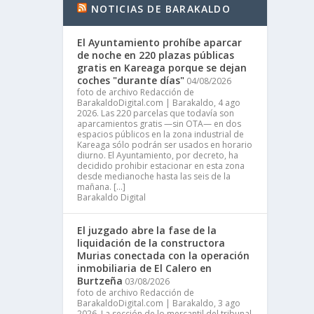
NOTICIAS DE BARAKALDO
El Ayuntamiento prohíbe aparcar
de noche en 220 plazas públicas
gratis en Kareaga porque se dejan
coches "durante días"
04/08/2026
foto de archivo Redacción de
BarakaldoDigital.com | Barakaldo, 4 ago
2026. Las 220 parcelas que todavía son
aparcamientos gratis —sin OTA— en dos
espacios públicos en la zona industrial de
Kareaga sólo podrán ser usados en horario
diurno. El Ayuntamiento, por decreto, ha
decidido prohibir estacionar en esta zona
desde medianoche hasta las seis de la
mañana. […]
Barakaldo Digital
El juzgado abre la fase de la
liquidación de la constructora
Murias conectada con la operación
inmobiliaria de El Calero en
Burtzeña
03/08/2026
foto de archivo Redacción de
BarakaldoDigital.com | Barakaldo, 3 ago
2026. La sección de lo mercantil del tribunal