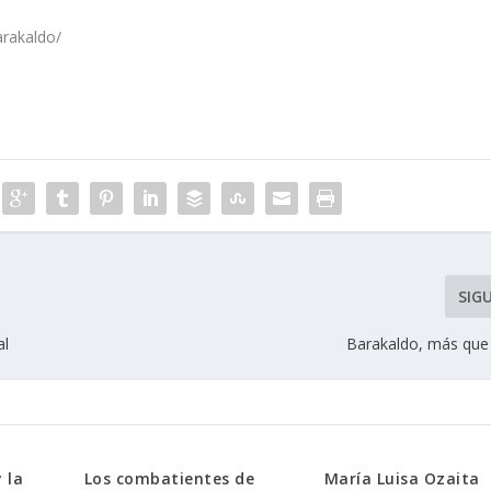
arakaldo/
SIG
al
Barakaldo, más que
 la
Los combatientes de
Marí­a Luisa Ozaita