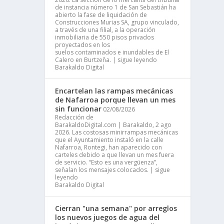
de instancia número 1 de San Sebastián ha
abierto la fase de liquidación de
Construcciones Murias SA, grupo vinculado,
a través de una filial, a la operación
inmobiliaria de 550 pisos privados
proyectados en los
suelos contaminados e inundables de El
Calero en Burtzeña. | sigue leyendo
Barakaldo Digital
Encartelan las rampas mecánicas
de Nafarroa porque llevan un mes
sin funcionar
02/08/2026
Redacción de
BarakaldoDigital.com | Barakaldo, 2 ago
2026. Las costosas minirrampas mecánicas
que el Ayuntamiento instaló en la calle
Nafarroa, Rontegi, han aparecido con
carteles debido a que llevan un mes fuera
de servicio. “Esto es una vergüenza”,
señalan los mensajes colocados. | sigue
leyendo
Barakaldo Digital
Cierran "una semana" por arreglos
los nuevos juegos de agua del