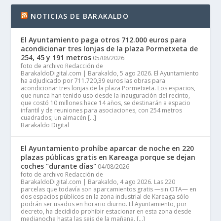
NOTICIAS DE BARAKALDO
El Ayuntamiento paga otros 712.000 euros para
acondicionar tres lonjas de la plaza Pormetxeta de
254, 45 y 191 metros
05/08/2026
foto de archivo Redacción de
BarakaldoDigital.com | Barakaldo, 5 ago 2026. El Ayuntamiento
ha adjudicado por 711.720,39 euros las obras para
acondicionar tres lonjas de la plaza Pormetxeta. Los espacios,
que nunca han tenido uso desde la inauguración del recinto,
que costó 10 millones hace 14 años, se destinarán a espacio
infantil y de reuniones para asociaciones, con 254 metros
cuadrados; un almacén […]
Barakaldo Digital
El Ayuntamiento prohíbe aparcar de noche en 220
plazas públicas gratis en Kareaga porque se dejan
coches "durante días"
04/08/2026
foto de archivo Redacción de
BarakaldoDigital.com | Barakaldo, 4 ago 2026. Las 220
parcelas que todavía son aparcamientos gratis —sin OTA— en
dos espacios públicos en la zona industrial de Kareaga sólo
podrán ser usados en horario diurno. El Ayuntamiento, por
decreto, ha decidido prohibir estacionar en esta zona desde
medianoche hasta las seis de la mañana. […]