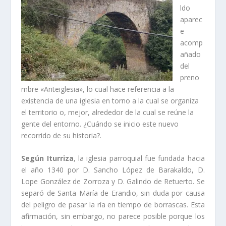
ldo
aparec
e
acomp
añado
del
preno
mbre «Anteiglesia», lo cual hace referencia a la
existencia de una iglesia en torno a la cual se organiza
el territorio o, mejor, alrededor de la cual se reúne la
gente del entorno. ¿Cuándo se inicio este nuevo
recorrido de su historia?.
Según Iturriza
, la iglesia parroquial fue fundada hacia
el año 1340 por D. Sancho López de Barakaldo, D.
Lope González de Zorroza y D. Galindo de Retuerto. Se
separó de Santa Marí­a de Erandio, sin duda por causa
del peligro de pasar la rí­a en tiempo de borrascas. Esta
afirmación, sin embargo, no parece posible porque los