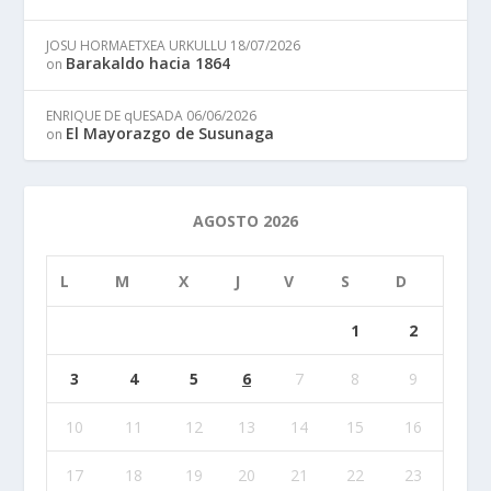
JOSU HORMAETXEA URKULLU
18/07/2026
Barakaldo hacia 1864
on
ENRIQUE DE qUESADA
06/06/2026
El Mayorazgo de Susunaga
on
AGOSTO 2026
L
M
X
J
V
S
D
1
2
3
4
5
6
7
8
9
10
11
12
13
14
15
16
17
18
19
20
21
22
23