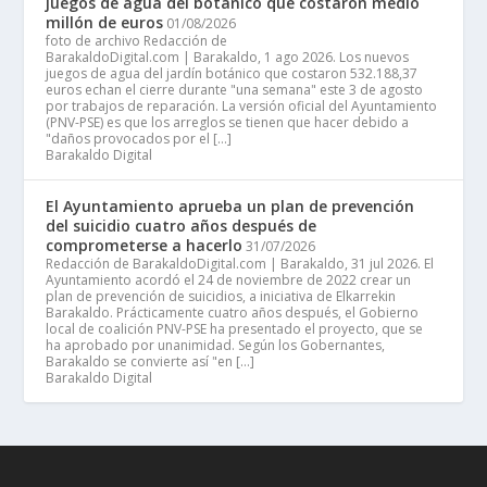
juegos de agua del botánico que costaron medio
millón de euros
01/08/2026
foto de archivo Redacción de
BarakaldoDigital.com | Barakaldo, 1 ago 2026. Los nuevos
juegos de agua del jardín botánico que costaron 532.188,37
euros echan el cierre durante "una semana" este 3 de agosto
por trabajos de reparación. La versión oficial del Ayuntamiento
(PNV-PSE) es que los arreglos se tienen que hacer debido a
"daños provocados por el […]
Barakaldo Digital
El Ayuntamiento aprueba un plan de prevención
del suicidio cuatro años después de
comprometerse a hacerlo
31/07/2026
Redacción de BarakaldoDigital.com | Barakaldo, 31 jul 2026. El
Ayuntamiento acordó el 24 de noviembre de 2022 crear un
plan de prevención de suicidios, a iniciativa de Elkarrekin
Barakaldo. Prácticamente cuatro años después, el Gobierno
local de coalición PNV-PSE ha presentado el proyecto, que se
ha aprobado por unanimidad. Según los Gobernantes,
Barakaldo se convierte así "en […]
Barakaldo Digital