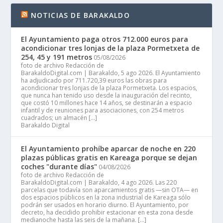
NOTICIAS DE BARAKALDO
El Ayuntamiento paga otros 712.000 euros para
acondicionar tres lonjas de la plaza Pormetxeta de
254, 45 y 191 metros
05/08/2026
foto de archivo Redacción de
BarakaldoDigital.com | Barakaldo, 5 ago 2026. El Ayuntamiento
ha adjudicado por 711.720,39 euros las obras para
acondicionar tres lonjas de la plaza Pormetxeta. Los espacios,
que nunca han tenido uso desde la inauguración del recinto,
que costó 10 millones hace 14 años, se destinarán a espacio
infantil y de reuniones para asociaciones, con 254 metros
cuadrados; un almacén […]
Barakaldo Digital
El Ayuntamiento prohíbe aparcar de noche en 220
plazas públicas gratis en Kareaga porque se dejan
coches "durante días"
04/08/2026
foto de archivo Redacción de
BarakaldoDigital.com | Barakaldo, 4 ago 2026. Las 220
parcelas que todavía son aparcamientos gratis —sin OTA— en
dos espacios públicos en la zona industrial de Kareaga sólo
podrán ser usados en horario diurno. El Ayuntamiento, por
decreto, ha decidido prohibir estacionar en esta zona desde
medianoche hasta las seis de la mañana. […]