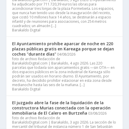
ha adjudicado por 711.720,39 euros las obras para
acondicionar tres lonjas de la plaza Pormetxeta. Los espacios,
que nunca han tenido uso desde la inauguración del recinto,
que costó 10 millones hace 14 años, se destinarán a espacio
infantil y de reuniones para asociaciones, con 254 metros
cuadrados; un almacén […]
Barakaldo Digital
El Ayuntamiento prohíbe aparcar de noche en 220
plazas públicas gratis en Kareaga porque se dejan
coches "durante días"
04/08/2026
foto de archivo Redacción de
BarakaldoDigital.com | Barakaldo, 4 ago 2026. Las 220
parcelas que todavía son aparcamientos gratis —sin OTA— en
dos espacios públicos en la zona industrial de Kareaga sólo
podrán ser usados en horario diurno. El Ayuntamiento, por
decreto, ha decidido prohibir estacionar en esta zona desde
medianoche hasta las seis de la mañana. […]
Barakaldo Digital
El juzgado abre la fase de la liquidación de la
constructora Murias conectada con la operación
inmobiliaria de El Calero en Burtzeña
03/08/2026
foto de archivo Redacción de
BarakaldoDigital.com | Barakaldo, 3 ago 2026. La sección de lo
mercantil del tribunal de instancia número 1 de San Sebastián