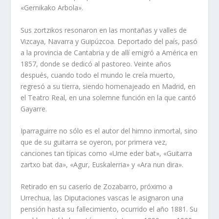
«Gernikako Arbola».
Sus zortzikos resonaron en las montañas y valles de
Vizcaya, Nava­rra y Guipúzcoa. Deportado del país, pasó
a la provincia de Cantabria y de allí emigró a América en
1857, donde se dedicó al pastoreo. Veinte años
después, cuando todo el mundo le creía muerto,
regresó a su tierra, siendo homenajeado en Madrid, en
el Teatro Real, en una solemne función en la que cantó
Gayarre.
Iparraguirre no sólo es el autor del himno inmortal, sino
que de su guitarra se oyeron, por primera vez,
canciones tan típicas como «Ume eder bat», «Guitarra
zartxo bat da», «Agur, Euskalerria» y «Ara nun dira».
Retirado en su caserío de Zozabarro, próximo a
Urrechua, las Dipu­taciones vascas le asignaron una
pensión hasta su fallecimiento, ocurrido el año 1881. Su