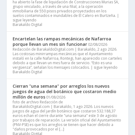
ha abierto la fase de liquidación de Construcciones Murias SA,
grupo vinculado, a través de una filial, a la operación
inmobiliaria de 550 pisos privados proyectados en los
suelos contaminados e inundables de El Calero en Burtzeña. |
sigue leyendo
Barakaldo Digital
Encartelan las rampas mecánicas de Nafarroa
porque llevan un mes sin funcionar
02/08/2026
Redacción de BarakaldoDigital.com | Barakaldo, 2 ago 2026.
Las costosas minirrampas mecánicas que el Ayuntamiento
instaló en la calle Nafarroa, Rontegi, han aparecido con carteles
debido a que llevan un mes fuera de servicio. “Esto es una
vergüenza”, señalan los mensajes colocados. | sigue leyendo
Barakaldo Digital
Cierran "una semana" por arreglos los nuevos
juegos de agua del botánico que costaron medio
millón de euros
01/08/2026
foto de archivo Redacción de
BarakaldoDigital.com | Barakaldo, 1 ago 2026. Los nuevos
juegos de agua del jardín botánico que costaron 532.188,37
euros echan el cierre durante "una semana" este 3 de agosto
por trabajos de reparación. La versión oficial del Ayuntamiento
(PNV-PSE) es que los arreglos se tienen que hacer debido a
"daños provocados por el […]
Barakaldo Digital