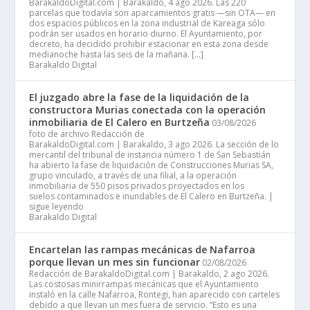
BarakaldoDigital.com | Barakaldo, 4 ago 2026. Las 220
parcelas que todavía son aparcamientos gratis —sin OTA— en
dos espacios públicos en la zona industrial de Kareaga sólo
podrán ser usados en horario diurno. El Ayuntamiento, por
decreto, ha decidido prohibir estacionar en esta zona desde
medianoche hasta las seis de la mañana. […]
Barakaldo Digital
El juzgado abre la fase de la liquidación de la
constructora Murias conectada con la operación
inmobiliaria de El Calero en Burtzeña
03/08/2026
foto de archivo Redacción de
BarakaldoDigital.com | Barakaldo, 3 ago 2026. La sección de lo
mercantil del tribunal de instancia número 1 de San Sebastián
ha abierto la fase de liquidación de Construcciones Murias SA,
grupo vinculado, a través de una filial, a la operación
inmobiliaria de 550 pisos privados proyectados en los
suelos contaminados e inundables de El Calero en Burtzeña. |
sigue leyendo
Barakaldo Digital
Encartelan las rampas mecánicas de Nafarroa
porque llevan un mes sin funcionar
02/08/2026
Redacción de BarakaldoDigital.com | Barakaldo, 2 ago 2026.
Las costosas minirrampas mecánicas que el Ayuntamiento
instaló en la calle Nafarroa, Rontegi, han aparecido con carteles
debido a que llevan un mes fuera de servicio. “Esto es una